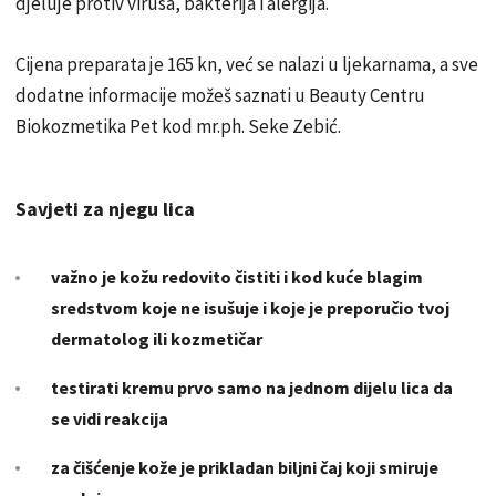
djeluje protiv virusa, bakterija i alergija.
Cijena preparata je 165 kn, već se nalazi u ljekarnama, a sve
dodatne informacije možeš saznati u Beauty Centru
Biokozmetika Pet kod mr.ph. Seke Zebić.
Savjeti za njegu lica
važno je kožu redovito čistiti i kod kuće blagim
sredstvom koje ne isušuje i koje je preporučio tvoj
dermatolog ili kozmetičar
testirati kremu prvo samo na jednom dijelu lica da
se vidi reakcija
za čišćenje kože je prikladan biljni čaj koji smiruje