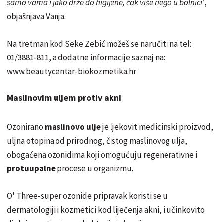
samo vama i jako drže do higijene, čak više nego u bolnici'
,
objašnjava Vanja.
Na tretman kod Seke Zebić možeš se naručiti na tel:
01/3881-811, a dodatne informacije saznaj na:
www.beautycentar-biokozmetika.hr
Maslinovim uljem protiv akni
Ozonirano
maslinovo ulje
je ljekovit medicinski proizvod,
uljna otopina od prirodnog, čistog maslinovog ulja,
obogaćena ozonidima koji omogućuju regenerativne i
protuupalne
procese u organizmu.
O' Three-super ozonide pripravak koristi se u
dermatologiji i kozmetici kod liječenja akni, i učinkovito