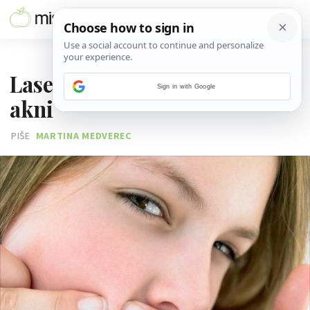
02. STUDENOGA 2009.
Laserom i kvascem protiv
Sign in with Google
akni
PIŠE
MARTINA MEDVEREC