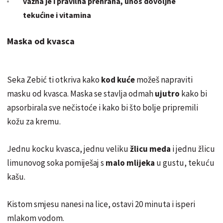
važna je i pravilna prehrana, unos dovoljne
tekućine i vitamina
Maska od kvasca
Seka Zebić ti otkriva kako
kod kuće
možeš napraviti
masku od kvasca. Maska se stavlja odmah
ujutro
kako bi
apsorbirala sve nečistoće i kako bi što bolje pripremili
kožu za kremu.
Jednu kocku kvasca, jednu veliku
žlicu meda
i jednu žlicu
limunovog soka pomiješaj s
malo mlijeka
u gustu, tekuću
kašu.
Kistom smjesu nanesi na lice, ostavi 20 minuta i isperi
mlakom vodom.