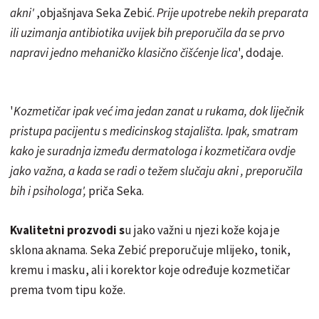
akni'
,objašnjava Seka Zebić.
Prije upotrebe nekih preparata
ili uzimanja antibiotika uvijek bih preporučila da se prvo
napravi jedno mehaničko klasično čišćenje lica
', dodaje.
'
Kozmetičar ipak već ima jedan zanat u rukama, dok liječnik
pristupa pacijentu s medicinskog stajališta. Ipak, smatram
kako je suradnja između dermatologa i kozmetičara ovdje
jako važna, a kada se radi o težem slučaju akni , preporučila
bih i psihologa',
priča Seka.
Kvalitetni prozvodi s
u jako važni u njezi kože koja je
sklona aknama. Seka Zebić preporučuje mlijeko, tonik,
kremu i masku, ali i korektor koje određuje kozmetičar
prema tvom tipu kože.