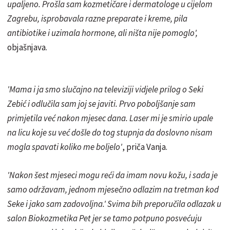
upaljeno. Prošla sam kozmetičare i dermatologe u cijelom
Zagrebu, isprobavala razne preparate i kreme, pila
antibiotike i uzimala hormone, ali ništa nije pomoglo',
objašnjava.
'Mama i ja smo slučajno na televiziji vidjele prilog o Seki
Zebić i odlučila sam joj se javiti. Prvo poboljšanje sam
primjetila već nakon mjesec dana. Laser mi je smirio upale
na licu koje su već došle do tog stupnja da doslovno nisam
mogla spavati koliko me boljelo'
, priča Vanja.
'Nakon šest mjeseci mogu reći da imam novu kožu, i sada je
samo održavam, jednom mjesečno odlazim na tretman kod
Seke i jako sam zadovoljna.' Svima bih preporučila odlazak u
salon Biokozmetika Pet jer se tamo potpuno posvećuju