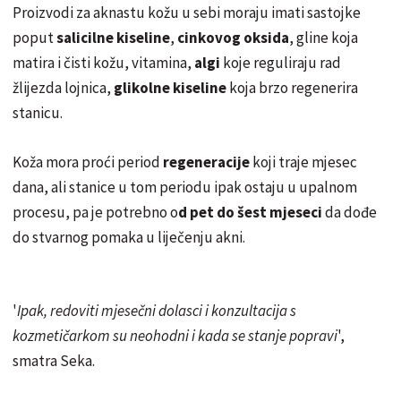
Proizvodi za aknastu kožu u sebi moraju imati sastojke
poput
salicilne kiseline
,
cinkovog oksida
, gline koja
matira i čisti kožu, vitamina,
algi
koje reguliraju rad
žlijezda lojnica,
glikolne kiseline
koja brzo regenerira
stanicu.
Koža mora proći period
regeneracije
koji traje mjesec
dana, ali stanice u tom periodu ipak ostaju u upalnom
procesu, pa je potrebno o
d pet do šest mjeseci
da dođe
do stvarnog pomaka u liječenju akni.
'
Ipak, redoviti mjesečni dolasci i konzultacija s
kozmetičarkom su neohodni i kada se stanje popravi
',
smatra Seka.