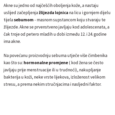
Akne su jedno od najčešćih oboljenja kože, a nastaju
uslijed začepljenja
žlijezda lojnica
na licu i gornjem dijelu
tijela
sebumom
- masnom supstancom koju stvaraju te
žlijezde. Akne se prvenstveno javljaju kod adolescenata, a
čak troje od petero mladih u dobi između 12. i 24. godine
ima akne.
Na povećanu proizvodnju sebuma utječe više čimbenika
kao što su:
hormonalne promjene
( kod žena se često
javljaju prije menstruacije ili u trudnoći), nakupljanje
bakterija u koži, neke vrste lijekova, izloženost velikom
stresu, a prema nekim stručnjacima i nasljedni faktor.