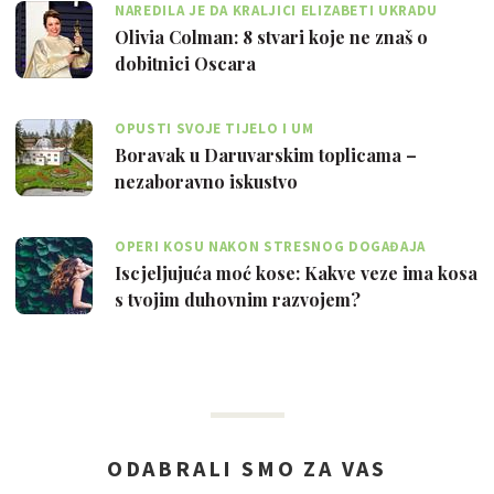
NAREDILA JE DA KRALJICI ELIZABETI UKRADU
TOALETNI PAPIR
Olivia Colman: 8 stvari koje ne znaš o
dobitnici Oscara
OPUSTI SVOJE TIJELO I UM
Boravak u Daruvarskim toplicama –
nezaboravno iskustvo
OPERI KOSU NAKON STRESNOG DOGAĐAJA
Iscjeljujuća moć kose: Kakve veze ima kosa
s tvojim duhovnim razvojem?