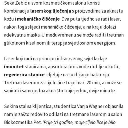
Seka Zebić u svom kozmetičkom salonu koristi
kombinaciju
laserskog liječenja
s proizvodima za aknastu
kožu i
mehaničko čišćenje
. Dva puta tjedno se radi laser,
nakon toga slijedi mehaničko čišćenje, a na kraju dolazi
adekvatna maska. U međuvremenu se može raditi tretman
glikolnom kiselinom ili terapija svjetlosnom energijom.
Laser koji radi na principu infracrvenog svjetla daje
imunitet
stanicama, apsorbira proizvode dublje u kožu,
regenerira stanice
i djeluje na suzbijanje bakterija.
Tretman laserom za cijelo lice traje max. 20 min, a može se
sanirati i samo jedna akna što traje jednu, dvije minute.
Sekina stalna klijentica, studentica Vanja Wagner objasnila
nam je zašto redovito odllazi na tretmane laserom u salon
Biokozmetika Pet.
'Prije tri godine, moje cijelo lice je bilo