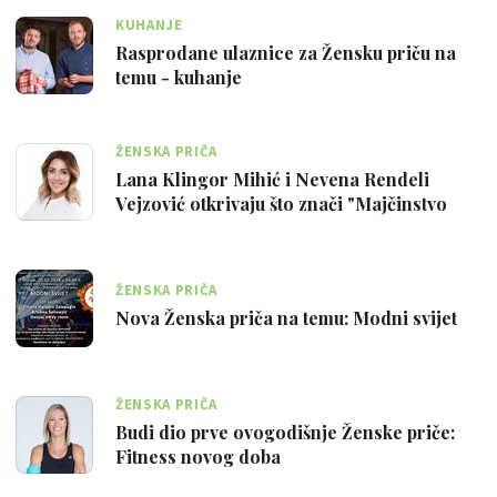
KUHANJE
Rasprodane ulaznice za Žensku priču na
temu - kuhanje
ŽENSKA PRIČA
Lana Klingor Mihić i Nevena Rendeli
Vejzović otkrivaju što znači "Majčinstvo
no…
ŽENSKA PRIČA
Nova Ženska priča na temu: Modni svijet
ŽENSKA PRIČA
Budi dio prve ovogodišnje Ženske priče:
Fitness novog doba