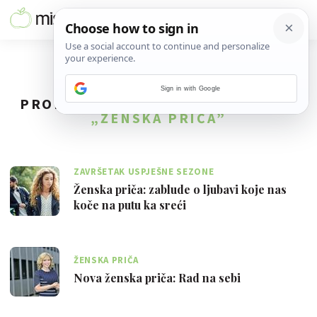
Sign in with Google
PRONAĐENO
19
REZULTATA ZA TAG
„ŽENSKA PRIČA”
ZAVRŠETAK USPJEŠNE SEZONE
Ženska priča: zablude o ljubavi koje nas
koče na putu ka sreći
ŽENSKA PRIČA
Nova ženska priča: Rad na sebi