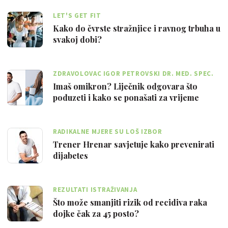
LET'S GET FIT
Kako do čvrste stražnjice i ravnog trbuha u
svakoj dobi?
ZDRAVOLOVAC IGOR PETROVSKI DR. MED. SPEC.
OBITELJSKE MEDICINE
Imaš omikron? Liječnik odgovara što
poduzeti i kako se ponašati za vrijeme
infe…
RADIKALNE MJERE SU LOŠ IZBOR
Trener Hrenar savjetuje kako prevenirati
dijabetes
REZULTATI ISTRAŽIVANJA
Što može smanjiti rizik od recidiva raka
dojke čak za 45 posto?