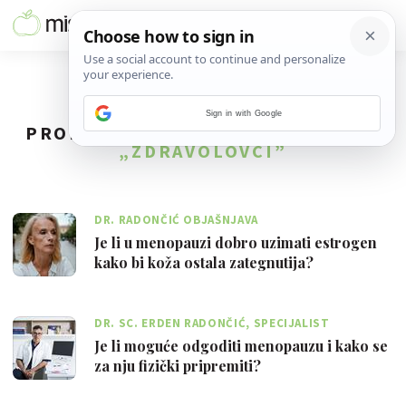
Sign in with Google
PRONAĐENO
13
REZULTATA ZA TAG
„ZDRAVOLOVCI”
DR. RADONČIĆ OBJAŠNJAVA
Je li u menopauzi dobro uzimati estrogen
kako bi koža ostala zategnutija?
DR. SC. ERDEN RADONČIĆ, SPECIJALIST
GINEKOLOGIJE I PORODNIŠTVA
Je li moguće odgoditi menopauzu i kako se
za nju fizički pripremiti?