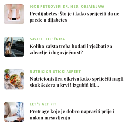
IGOR PETROVSKI DR. MED. OBJAŠNJAVA
Predijabetes: Što je i kako spriječiti da ne
pređe u dijabetes
SAVJETI LIJEČNIKA
Koliko zaista treba hodati i vježbati za
zdravlje i dugovječnost?
NUTRICIONISTIČKI ASPEKT
Nutricionistica otkriva kako spriječiti nagli
skok šećera u krvi i izgubiti kil…
LET'S GET FIT
Pretrage koje je dobro napraviti prije i
nakon mršavljenja