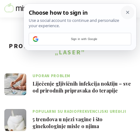
Sign in with Google
PRONAĐENO
18
REZULTATA ZA TAG
„LASER”
UPORAN PROBLEM
Liječenje gljivičnih infekcija noktiju – sve
od prirodnih pripravaka do terapije
POPULARNI SU RADIOFREKVENCIJSKI UREĐIJI
5 trendova u njezi vagine i što
ginekologinje misle o njima