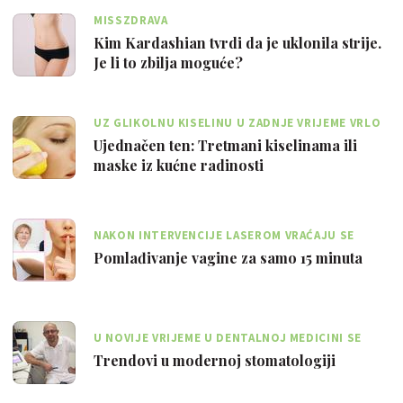
MISSZDRAVA
Kim Kardashian tvrdi da je uklonila strije.
Je li to zbilja moguće?
UZ GLIKOLNU KISELINU U ZADNJE VRIJEME VRLO
JE POPULARNA I BADEMOVA
Ujednačen ten: Tretmani kiselinama ili
maske iz kućne radinosti
NAKON INTERVENCIJE LASEROM VRAĆAJU SE
ELASTIČNOST I ČVRSTOĆA VAGINALNIH STIJENKI
Pomlađivanje vagine za samo 15 minuta
U NOVIJE VRIJEME U DENTALNOJ MEDICINI SE
KORISTI LIJEČENJE LASEROM I OZONOM
Trendovi u modernoj stomatologiji