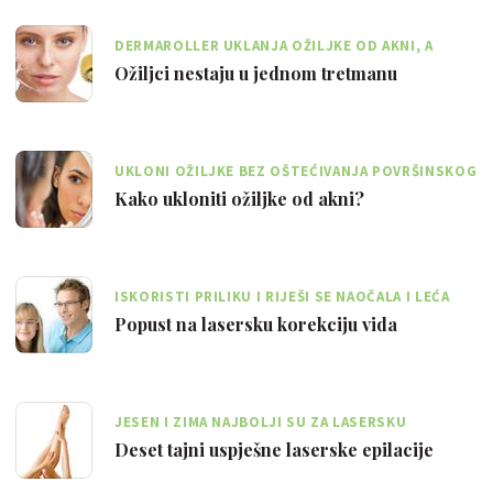
DERMAROLLER UKLANJA OŽILJKE OD AKNI, A
POSTIŽU SE REZULTATI SLIČNI LASERSKIM
Ožiljci nestaju u jednom tretmanu
UKLONI OŽILJKE BEZ OŠTEĆIVANJA POVRŠINSKOG
SLOJA KOŽE
Kako ukloniti ožiljke od akni?
ISKORISTI PRILIKU I RIJEŠI SE NAOČALA I LEĆA
ZAUVIJEK!
Popust na lasersku korekciju vida
JESEN I ZIMA NAJBOLJI SU ZA LASERSKU
EPILACIJU JER TADA IMA NAJMANJE UV ZRAKA
Deset tajni uspješne laserske epilacije