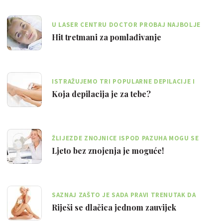
U LASER CENTRU DOCTOR PROBAJ NAJBOLJE
SVJETSKE TRETMANE ZA KOŽU
Hit tretmani za pomlađivanje
ISTRAŽUJEMO TRI POPULARNE DEPILACIJE I
OTKRIVAMO NJIHOVE PREDNOSTI I NEDOSTATKE
Koja depilacija je za tebe?
ŽLIJEZDE ZNOJNICE ISPOD PAZUHA MOGU SE
BOTOXOM UMRTVITI NA 4 DO 6 MJESECI
Ljeto bez znojenja je moguće!
SAZNAJ ZAŠTO JE SADA PRAVI TRENUTAK DA
KRENEŠ NA LASERSKU EPILACIJU!
Riješi se dlačica jednom zauvijek