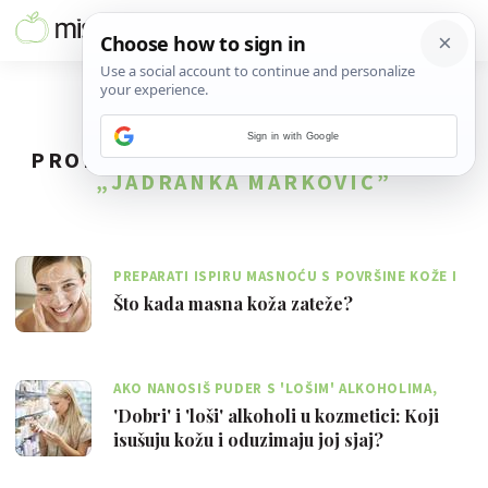
Sign in with Google
PRONAĐENO
11
REZULTATA ZA TAG
„JADRANKA MARKOVIĆ”
PREPARATI ISPIRU MASNOĆU S POVRŠINE KOŽE I
STVARAJU NA POVRŠINI SUHA PODRUČJA
Što kada masna koža zateže?
AKO NANOSIŠ PUDER S 'LOŠIM' ALKOHOLIMA,
KOŽA DJELUJE ISUŠENO I BEZ SJAJA
'Dobri' i 'loši' alkoholi u kozmetici: Koji
isušuju kožu i oduzimaju joj sjaj?