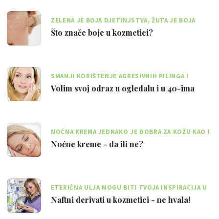
ZELENA JE BOJA DJETINJSTVA, ŽUTA JE BOJA
MLADENAŠTVA, A CRVENA JE BOJA ZRELOSTI
Što znače boje u kozmetici?
SMANJI KORIŠTENJE AGRESIVNIH PILINGA I
NOĆNIH KREMA KOJE ULJENJUJU KOŽU
Volim svoj odraz u ogledalu i u 40-ima
NOĆNA KREMA JEDNAKO JE DOBRA ZA KOŽU KAO I
POHANI ŠNICLI PRIJE SPAVANJA
Noćne kreme - da ili ne?
ETERIČNA ULJA MOGU BITI TVOJA INSPIRACIJA U
KREIRANJU PREPARATA ZA NJEGU
Naftni derivati u kozmetici - ne hvala!