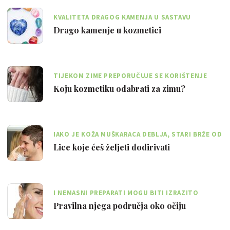
KVALITETA DRAGOG KAMENJA U SASTAVU
KOZMETIČKIH PREPARATA IZRAZITO JE VAŽNA
Drago kamenje u kozmetici
TIJEKOM ZIME PREPORUČUJE SE KORIŠTENJE
SERUMA I AMPULA ZA INTENZIVNIJU NJEGU
Koju kozmetiku odabrati za zimu?
IAKO JE KOŽA MUŠKARACA DEBLJA, STARI BRŽE OD
ŽENSKE KOŽE
Lice koje ćeš željeti dodirivati
I NEMASNI PREPARATI MOGU BITI IZRAZITO
MOĆNI I UČINKOVITI I BITI KOŽI OD POMOĆI
Pravilna njega područja oko očiju