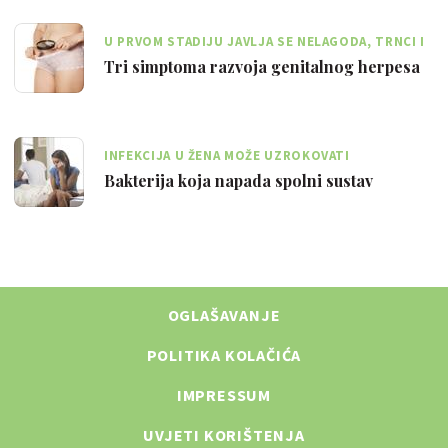
U PRVOM STADIJU JAVLJA SE NELAGODA, TRNCI I
BOL U PODRUČJU ZAHVAĆENOM VIRUSOM
Tri simptoma razvoja genitalnog herpesa
INFEKCIJA U ŽENA MOŽE UZROKOVATI
NEPLODNOST, A U MUŠKARACA UPALU PROSTATE
Bakterija koja napada spolni sustav
OGLAŠAVANJE
POLITIKA KOLAČIĆA
IMPRESSUM
UVJETI KORIŠTENJA