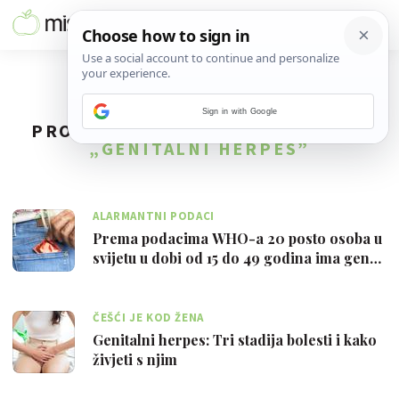
Sign in with Google
PRONAĐENO
8
REZULTATA ZA TAG
„GENITALNI HERPES”
ALARMANTNI PODACI
Prema podacima WHO-a 20 posto osoba u
svijetu u dobi od 15 do 49 godina ima gen…
ČEŠĆI JE KOD ŽENA
Genitalni herpes: Tri stadija bolesti i kako
živjeti s njim