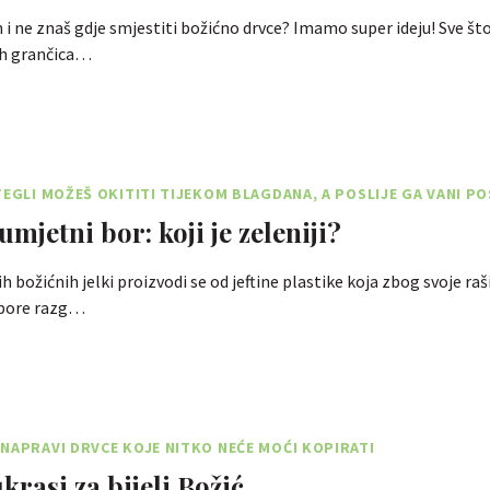
 i ne znaš gdje smjestiti božićno drvce? Imamo super ideju! Sve što 
ih grančica…
TEGLI MOŽEŠ OKITITI TIJEKOM BLAGDANA, A POSLIJE GA VANI PO
 umjetni bor: koji je zeleniji?
 božićnih jelki proizvodi se od jeftine plastike koja zbog svoje raš
 spore razg…
NAPRAVI DRVCE KOJE NITKO NEĆE MOĆI KOPIRATI
ukrasi za bijeli Božić