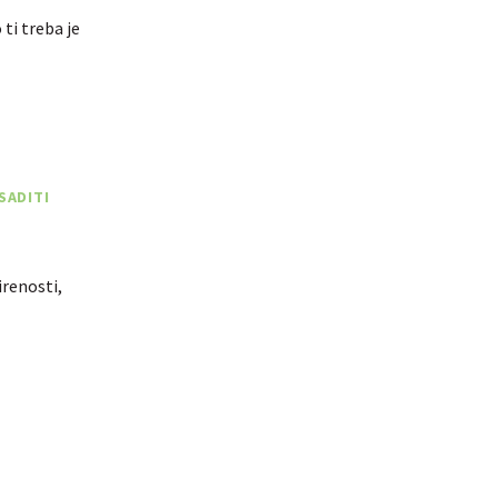
ti treba je
SADITI
irenosti,