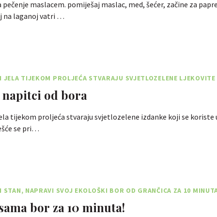
 pečenje maslacem. pomiješaj maslac, med, šećer, začine za papre
j na laganoj vatri …
I JELA TIJEKOM PROLJEĆA STVARAJU SVJETLOZELENE LJEKOVITE
i napitci od bora
jela tijekom proljeća stvaraju svjetlozelene izdanke koji se koriste
ešće se pri…
I STAN, NAPRAVI SVOJ EKOLOŠKI BOR OD GRANČICA ZA 10 MINUT
sama bor za 10 minuta!