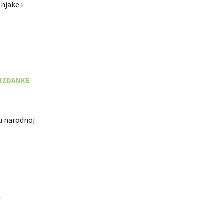
njake i
 IZDANKE
 u narodnoj
A