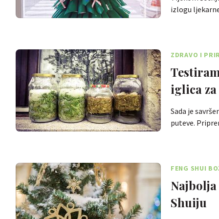
izlogu ljekarn
ZDRAVO I PR
Testiram
iglica za
Sada je savrše
puteve. Pripr
FENG SHUI BO
Najbolja
Shuiju