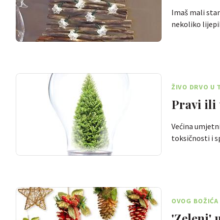
Imaš mali stan
nekoliko lijep
ŽIVO DRVO U 
Pravi ili
Većina umjetnih
toksičnosti i
OVOG BOŽIĆA 
'Zeleni' 