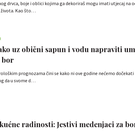
nog drvca, boje i oblici kojima ga dekoriraš mogu imati utjecaj na 
 života. Kao što…
R
ako uz obični sapun i vodu napraviti um
a bor
loškim prognozama čini se kako ni ove godine nećemo dočekati bi
zlog da u svome d…
 kućne radinosti: Jestivi medenjaci za bo