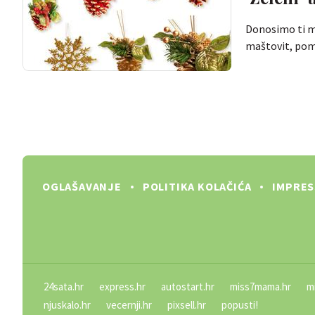
Donosimo ti ma
maštovit, pom
OGLAŠAVANJE
POLITIKA KOLAČIĆA
IMPRE
24sata.hr
express.hr
autostart.hr
miss7mama.hr
m
njuskalo.hr
vecernji.hr
pixsell.hr
popusti!