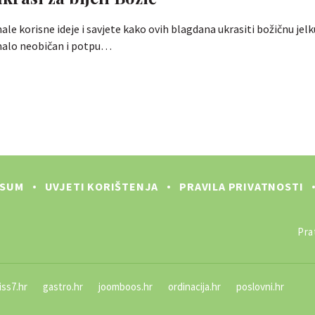
le korisne ideje i savjete kako ovih blagdana ukrasiti božičnu jelk
alo neobičan i potpu…
SSUM
UVJETI KORIŠTENJA
PRAVILA PRIVATNOSTI
Prat
iss7.hr
gastro.hr
joomboos.hr
ordinacija.hr
poslovni.hr