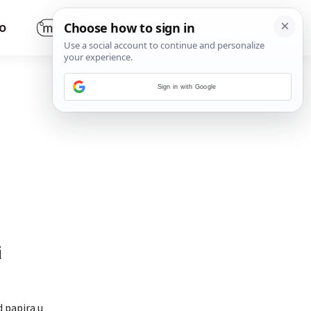
O
Sign in with Google
i
 papira u