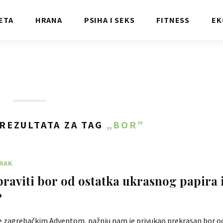
ETA
HRANA
PSIHA I SEKS
FITNESS
EK
REZULTATA ZA TAG
„BOR”
RAK
raviti bor od ostatka ukrasnog papira 
?
e zagrebačkim Adventom, pažnju nam je privukao prekrasan bor od