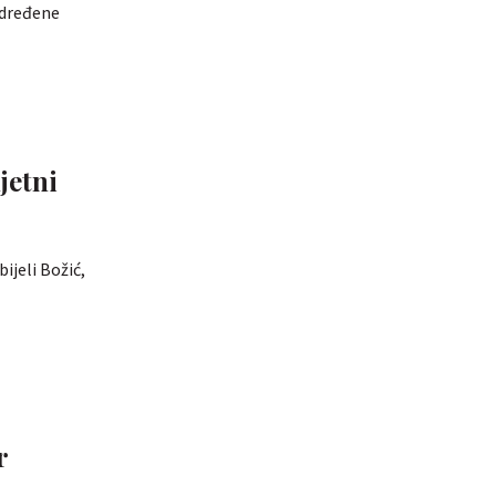
određene
jetni
jeli Božić,
r