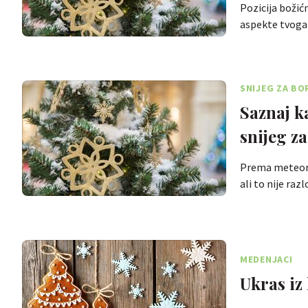
Pozicija božić
aspekte tvoga
SNIJEG ZA BO
Saznaj k
snijeg z
Prema meteoro
ali to nije ra
MEDENJACI
Ukras iz