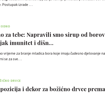
e. Postupak izrade …
IRODNO
o za tebe: Napravili smo sirup od borov
 jak imunitet i dišn…
no vrijeme za branje mladica bora koje imaju čudesno djelovanje na
emi se za sve…
ŽIĆNO DRVCE
 pozicija i dekor za božićno drvce prem