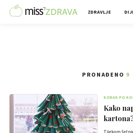
ZDRAVLJE
DIJ
PRONAĐENO
9
KORAK PO KO
Kako nap
kartona
Tijekom šetnj