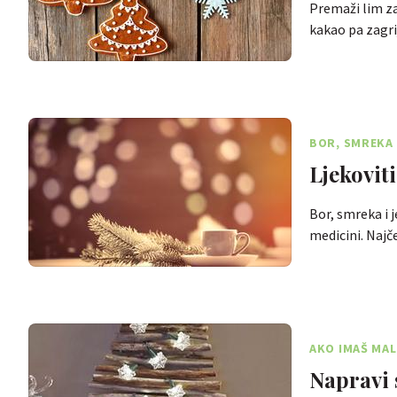
Premaži lim za
kakao pa zagri
BOR, SMREKA 
Ljekovit
Bor, smreka i 
medicini. Najč
AKO IMAŠ MAL
Napravi 