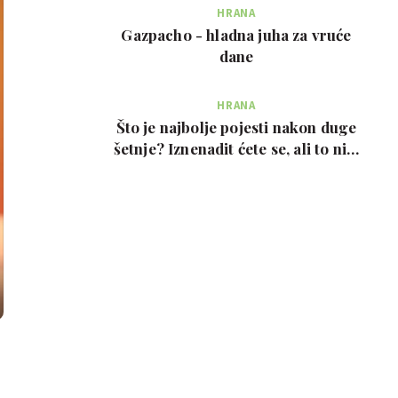
HRANA
Gazpacho - hladna juha za vruće
dane
HRANA
Što je najbolje pojesti nakon duge
šetnje? Iznenadit ćete se, ali to nije
prote…