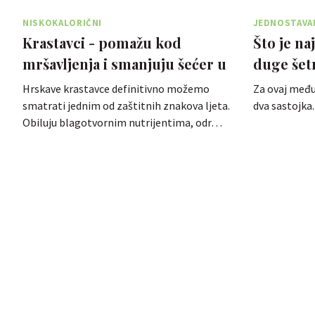
NISKOKALORIČNI
JEDNOSTAVA
Krastavci - pomažu kod
Što je na
mršavljenja i smanjuju šećer u
duge šetn
krvi
ali to ni
Hrskave krastavce definitivno možemo
Za ovaj međ
smatrati jednim od zaštitnih znakova ljeta.
dva sastojka.
Obiluju blagotvornim nutrijentima, odr…