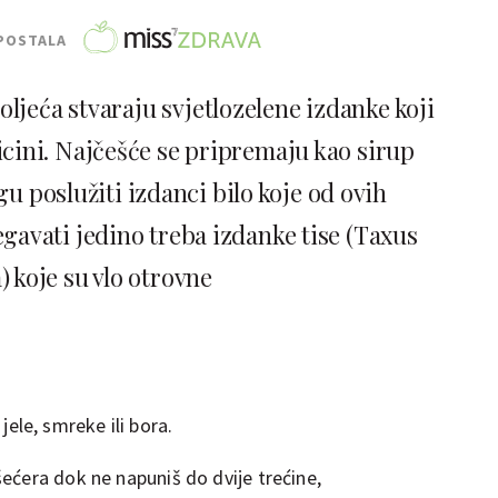
POSTALA
oljeća stvaraju svjetlozelene izdanke koji
icini. Najčešće se pripremaju kao sirup
gu poslužiti izdanci bilo koje od ovih
egavati jedino treba izdanke tise (Taxus
) koje su vlo otrovne
ele, smreke ili bora.
 šećera dok ne napuniš do dvije trećine,