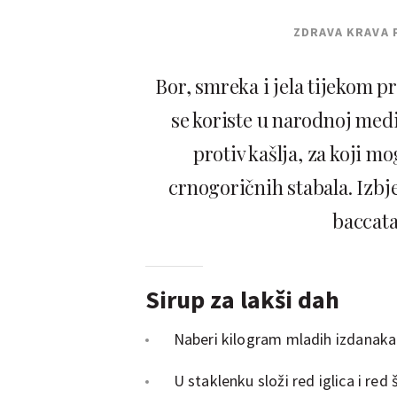
ZDRAVA KRAVA 
Bor, smreka i jela tijekom pr
se koriste u narodnoj med
protiv kašlja, za koji mo
crnogoričnih stabala. Izbj
baccata
Sirup za lakši dah
Naberi kilogram mladih izdanaka j
U staklenku složi red iglica i red