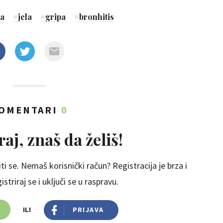
a
#
jela
#
gripa
#
bronhitis
OMENTARI
0
aj, znaš da želiš!
ti se. Nemaš korisnički račun? Registracija je brza i
striraj se i uključi se u raspravu.
ILI
PRIJAVA