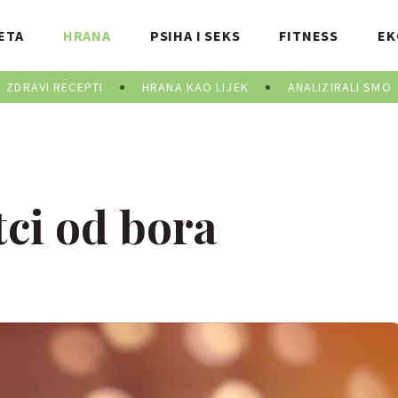
ETA
HRANA
PSIHA I SEKS
FITNESS
EK
ZDRAVI RECEPTI
HRANA KAO LIJEK
ANALIZIRALI SMO
tci od bora