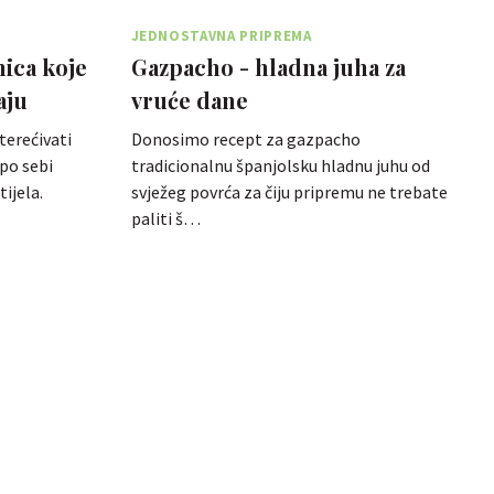
JEDNOSTAVNA PRIPREMA
ica koje
Gazpacho - hladna juha za
aju
vruće dane
terećivati
Donosimo recept za gazpacho
po sebi
tradicionalnu španjolsku hladnu juhu od
ijela.
svježeg povrća za čiju pripremu ne trebate
paliti š…