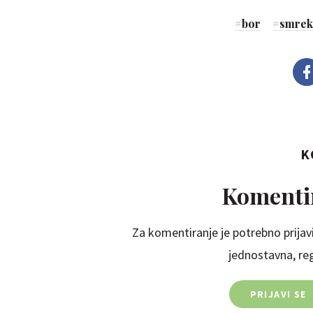
#
bor
#
smrek
K
Komentir
Za komentiranje je potrebno prijavi
jednostavna, regi
PRIJAVI SE