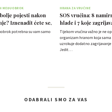
N MEĐUOBROK
HRANA ZA VRUĆINE
jbolje pojesti nakon
SOS vrućina: 8 namirn
je? Iznenadit ćete se,
hlade i 7 koje zagrijav
je prote…
uobrok potrebna su vam samo
Tijekom vrućina važno je ne op
organizam hranom koja sama 
uzrokuje dodatno zagrijavanje t
Jedit…