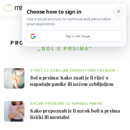
Sign in with Google
PRONAĐENO
6
REZULTATA ZA TAG
„BOL U PRSIMA”
STRES ILI OZBILJAN ZDRAVSTVENI PROBLEM
Bol u prsima: Kako znati je li riječ o
napadaju panike ili nečem ozbiljnijem
SRČANI PROBLEMI ILI NAPADAJ PANIKE
Kako prepoznati je li uzrok boli u prsima
fizički ili mentalni