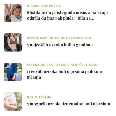
NIKADA NIJE PUŠILA
Mislila je da je istegnula mišić, a na kraju
otkrila da ima rak pluća: "Bila sa…
VEĆINA KARCINOMA NE UZROKUJE BOL
5 najčešćih uzroka boli u grudima
IZNENADNI ZASTOJ SRCA NIJE ČEST MEĐU
TRKAČIMA
11 čestih uzroka boli u prsima prilikom
trčanja
BOL U PRSIMA
5 mogućih uzroka iznenadne boli u prsima