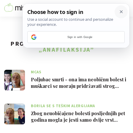
Sign in with Google
PRONAĐENO
7
REZULTATA ZA TAG
„ANAFILAKSIJA”
MCAS
Poljubac smrti - ona ima neobičnu bolest i
muškarci se moraju pridržavati strog…
BORILA SE S TEŠKIM ALERGIJAMA
Zbog neuobičajene bolesti posljednjih pet
godina mogla je jesti samo dvije vrst…