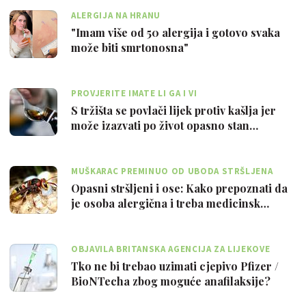
ALERGIJA NA HRANU
"Imam više od 50 alergija i gotovo svaka
može biti smrtonosna"
PROVJERITE IMATE LI GA I VI
S tržišta se povlači lijek protiv kašlja jer
može izazvati po život opasno stan…
MUŠKARAC PREMINUO OD UBODA STRŠLJENA
Opasni stršljeni i ose: Kako prepoznati da
je osoba alergična i treba medicinsk…
OBJAVILA BRITANSKA AGENCIJA ZA LIJEKOVE
Tko ne bi trebao uzimati cjepivo Pfizer /
BioNTecha zbog moguće anafilaksije?