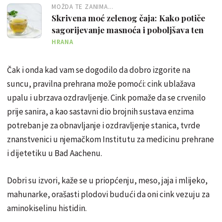
MOŽDA TE ZANIMA...
Skrivena moć zelenog čaja: Kako potiče
sagorijevanje masnoća i poboljšava ten
HRANA
Čak i onda kad vam se dogodilo da dobro izgorite na
suncu, pravilna prehrana može pomoći: cink ublažava
upalu i ubrzava ozdravljenje. Cink pomaže da se crvenilo
prije sanira, a kao sastavni dio brojnih sustava enzima
potreban je za obnavljanje i ozdravljenje stanica, tvrde
znanstvenici u njemačkom Institutu za medicinu prehrane
i dijetetiku u Bad Aachenu.
Dobri su izvori, kaže se u priopćenju, meso, jaja i mlijeko,
mahunarke, orašasti plodovi budući da oni cink vezuju za
aminokiselinu histidin.