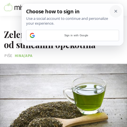
17. LIPNJA 2025.
Zeleni čaj - prirodna zaštita
Sign in with Google
od sunčanih opekotina
PIŠE
HINA/APA