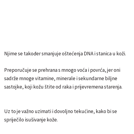
Njime se također smanjuje oštećenja DNA i stanica u koži.
Preporučuje se prehrana s mnogo voća i povrća, jer oni
sadrže mnoge vitamine, minerale i sekundarne biljne
sastojke, koji kožu štite od raka i prijevremena starenja.
Uz to je važno uzimati i dovoljno tekućine, kako bi se
spriječilo isušivanje kože.