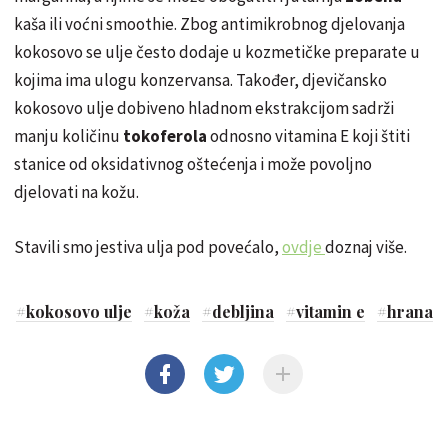
kaša ili voćni smoothie. Zbog antimikrobnog djelovanja
kokosovo se ulje često dodaje u kozmetičke preparate u
kojima ima ulogu konzervansa. Također, djevičansko
kokosovo ulje dobiveno hladnom ekstrakcijom sadrži
manju količinu
tokoferola
odnosno vitamina E koji štiti
stanice od oksidativnog oštećenja i može povoljno
djelovati na kožu.
Stavili smo jestiva ulja pod povećalo,
ovdje
doznaj više.
#
kokosovo ulje
#
koža
#
debljina
#
vitamin e
#
hrana