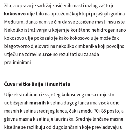
žila, a upravo je sadržaj zasićenih masti razlog zašto je
kokosovo
ulje bilo na optuženičkoj klupi prijašnjih godina.
Međutim, danas nam se čini da sve zasićene masti nisu iste.
Nekoliko istraživanja u kojem je korišteno nehidrogenirano
kokosovo ulje pokazalo je kako kokosovo ulje može čak
blagotvorno djelovati na nekoliko čimbenika koji povoljno
utječu na zdravlje
srce
no rezultati su za sada
preliminirani.
Čuvar vitke linije i imuniteta
Ulje ekstrahirano iz svježeg kokosovog mesa umjesto
uobičajenih
masnih
kiselina dugog lanca ima visok udio
masnih kiselina srednjeg lanca, čak između 70 i 85 posto, a
glavna masna kiselina je laurinska. Srednje lančane masne
kiseline se razlikuju od dugolančanih koje prevladavaju u