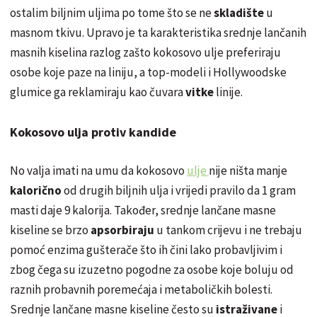
ostalim biljnim uljima po tome što se ne
skladište
u
masnom tkivu. Upravo je ta karakteristika srednje lančanih
masnih kiselina razlog zašto kokosovo ulje preferiraju
osobe koje paze na liniju, a top-modeli i Hollywoodske
glumice ga reklamiraju kao čuvara
vitke
linije.
Kokosovo ulja protiv kandide
No valja imati na umu da kokosovo
ulje
nije ništa manje
kalorično
od drugih biljnih ulja i vrijedi pravilo da 1 gram
masti daje 9 kalorija. Također, srednje lančane masne
kiseline se brzo
apsorbiraju
u tankom crijevu i ne trebaju
pomoć enzima gušterače što ih čini lako probavljivim i
zbog čega su izuzetno pogodne za osobe koje boluju od
raznih probavnih poremećaja i metaboličkih bolesti.
Srednje lančane masne kiseline često su
istraživane
i