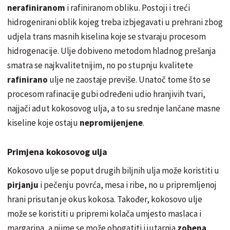
nerafiniranom
i rafiniranom obliku. Postoji i treći
hidrogenirani oblik kojeg treba izbjegavati u prehrani zbog
udjela trans masnih kiselina koje se stvaraju procesom
hidrogenacije. Ulje dobiveno metodom hladnog prešanja
smatra se najkvalitetnijim, no po stupnju kvalitete
rafinirano
ulje ne zaostaje previše. Unatoč tome što se
procesom rafinacije gubi određeni udio hranjivih tvari,
najjači adut kokosovog ulja, a to su srednje lančane masne
kiseline koje ostaju
nepromijenjene
.
Primjena kokosovog ulja
Kokosovo ulje se poput drugih biljnih ulja može koristiti u
pirjanju
i pečenju povrća, mesa i ribe, no u pripremljenoj
hrani prisutan je okus kokosa. Također, kokosovo ulje
može se koristiti u pripremi kolača umjesto maslaca i
margarina, a njime se može obogatiti i jutarnja
zobena