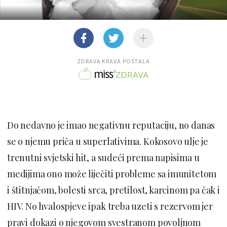
ZDRAVA KRAVA POSTALA
Do nedavno je imao negativnu reputaciju, no danas
se o njemu priča u superlativima. Kokosovo ulje je
trenutni svjetski hit, a sudeći prema napisima u
medijima ono može liječiti probleme sa imunitetom
i štitnjačom, bolesti srca, pretilost, karcinom pa čak i
HIV. No hvalospjeve ipak treba uzeti s rezervom jer
pravi dokazi o njegovom svestranom povoljnom