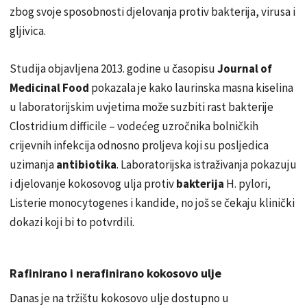
zbog svoje sposobnosti djelovanja protiv bakterija, virusa i
gljivica.
Studija objavljena 2013. godine u časopisu
Journal of
Medicinal Food
pokazala je kako laurinska masna kiselina
u laboratorijskim uvjetima može suzbiti rast bakterije
Clostridium difficile – vodećeg uzročnika bolničkih
crijevnih infekcija odnosno proljeva koji su posljedica
uzimanja
antibiotika
. Laboratorijska istraživanja pokazuju
i djelovanje kokosovog ulja protiv
bakterija
H. pylori,
Listerie monocytogenes i kandide, no još se čekaju klinički
dokazi koji bi to potvrdili.
Rafinirano i nerafinirano kokosovo ulje
Danas je na tržištu kokosovo ulje dostupno u