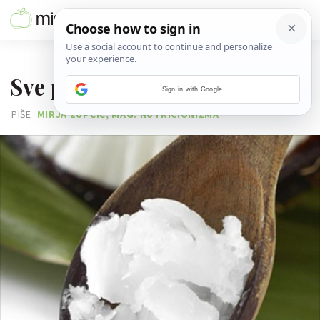
17. VELJAČE 2014.
Sve prednosti kokosova ulja
Sign in with Google
PIŠE
MIRJA ZUPČIĆ, MAG. NUTRICIONIZMA