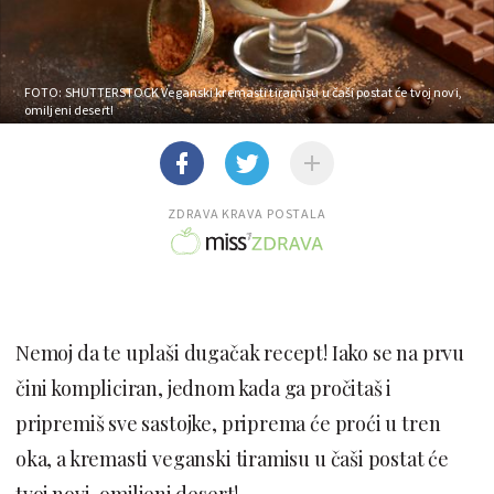
FOTO: SHUTTERSTOCK
Veganski kremasti tiramisu u čaši postat će tvoj novi,
omiljeni desert!
ZDRAVA KRAVA POSTALA
Nemoj da te uplaši dugačak recept! Iako se na prvu
čini kompliciran, jednom kada ga pročitaš i
pripremiš sve sastojke, priprema će proći u tren
oka, a kremasti veganski tiramisu u čaši postat će
tvoj novi, omiljeni desert!