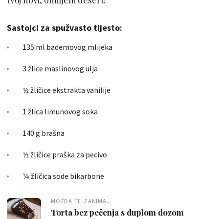
Sastojci za spužvasto tijesto:
135 ml bademovog mlijeka
3 žlice maslinovog ulja
½ žličice ekstrakta vanilije
1 žlica limunovog soka
140 g brašna
½ žličice praška za pecivo
¼ žličica sode bikarbone
MOŽDA TE ZANIMA...
Torta bez pečenja s duplom dozom