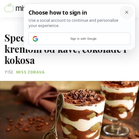
08. SVIBNJA 2021.
Specijalni tiramisu u čaši s
Sign in with Google
kremom od kave, čokolade i
kokosa
PIŠE
MISS ZDRAVA