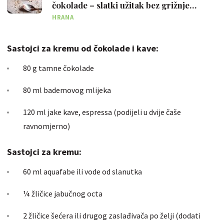
čokolade – slatki užitak bez grižnje
savjesti
HRANA
Sastojci za kremu od čokolade i kave:
80 g tamne čokolade
80 ml bademovog mlijeka
120 ml jake kave, espressa (podijeli u dvije čaše
ravnomjerno)
Sastojci za kremu:
60 ml aquafabe ili vode od slanutka
¼ žličice jabučnog octa
2 žličice šećera ili drugog zaslađivača po želji (dodati