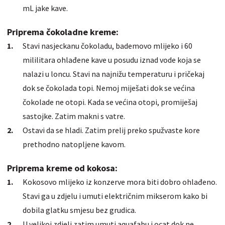
mL jake kave.
Priprema čokoladne kreme:
Stavi nasjeckanu čokoladu, bademovo mlijeko i 60
mililitara ohlađene kave u posudu iznad vode koja se
nalazi u loncu. Stavi na najnižu temperaturu i pričekaj
dok se čokolada topi. Nemoj miješati dok se većina
čokolade ne otopi. Kada se većina otopi, promiješaj
sastojke. Zatim makni s vatre.
Ostavi da se hladi. Zatim prelij preko spužvaste kore
prethodno natopljene kavom.
Priprema kreme od kokosa:
Kokosovo mlijeko iz konzerve mora biti dobro ohlađeno.
Stavi ga u zdjelu i umuti električnim mikserom kako bi
dobila glatku smjesu bez grudica.
U velikoj zdjeli zatim umuti aquafabu i ocat dok ne