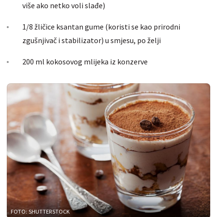
više ako netko voli slađe)
1/8 žličice ksantan gume (koristi se kao prirodni
zgušnjivač i stabilizator) u smjesu, po želji
200 ml kokosovog mlijeka iz konzerve
FOTO: SHUTTERSTOCK