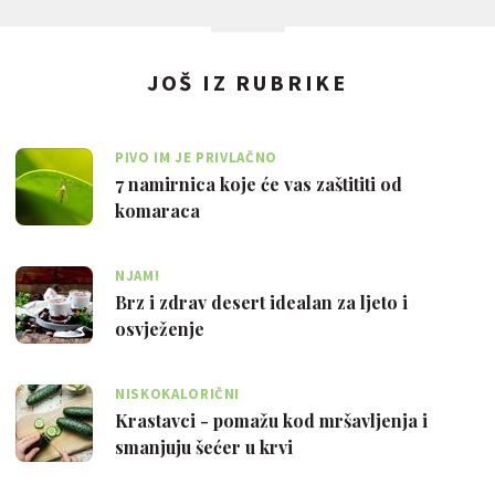
JOŠ IZ RUBRIKE
PIVO IM JE PRIVLAČNO
7 namirnica koje će vas zaštititi od
komaraca
NJAM!
Brz i zdrav desert idealan za ljeto i
osvježenje
NISKOKALORIČNI
Krastavci - pomažu kod mršavljenja i
smanjuju šećer u krvi