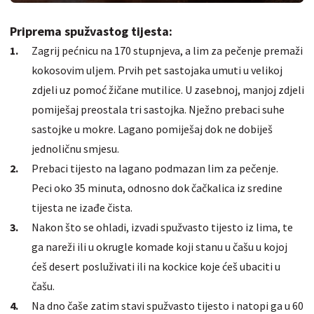
Priprema spužvastog tijesta:
Zagrij pećnicu na 170 stupnjeva, a lim za pečenje premaži
kokosovim uljem. Prvih pet sastojaka umuti u velikoj
zdjeli uz pomoć žičane mutilice. U zasebnoj, manjoj zdjeli
pomiješaj preostala tri sastojka. Nježno prebaci suhe
sastojke u mokre. Lagano pomiješaj dok ne dobiješ
jednoličnu smjesu.
Prebaci tijesto na lagano podmazan lim za pečenje.
Peci oko 35 minuta, odnosno dok čačkalica iz sredine
tijesta ne izađe čista.
Nakon što se ohladi, izvadi spužvasto tijesto iz lima, te
ga nareži ili u okrugle komade koji stanu u čašu u kojoj
ćeš desert posluživati ili na kockice koje ćeš ubaciti u
čašu.
Na dno čaše zatim stavi spužvasto tijesto i natopi ga u 60