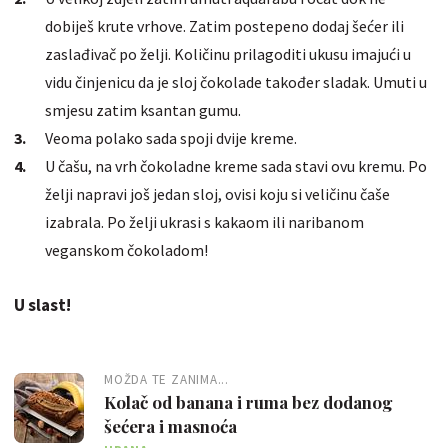
dobiješ krute vrhove. Zatim postepeno dodaj šećer ili
zaslađivač po želji. Količinu prilagoditi ukusu imajući u
vidu činjenicu da je sloj čokolade također sladak. Umuti u
smjesu zatim ksantan gumu.
Veoma polako sada spoji dvije kreme.
U čašu, na vrh čokoladne kreme sada stavi ovu kremu. Po
želji napravi još jedan sloj, ovisi koju si veličinu čaše
izabrala. Po želji ukrasi s kakaom ili naribanom
veganskom čokoladom!
U slast!
MOŽDA TE ZANIMA...
Kolač od banana i ruma bez dodanog
šećera i masnoća