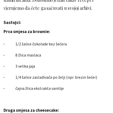
vjerujemo da ćete ga sačuvati u svojoj arhivi.
Sastojci:
Prva smjesa za brownie:
1/2 šalice čokolade bez šećera
8 žlica maslaca
3 velika jaja
1/4 šalice zaslađivača po želji (npr. brezin šećer)
čajna žlica ekstrakta vanilije
Druga smjesa za cheesecake: