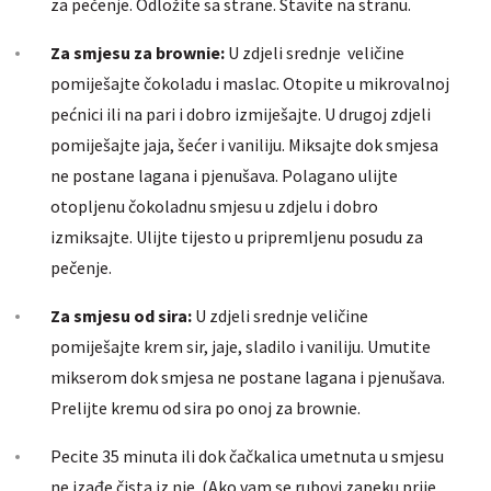
za pečenje. Odložite sa strane. Stavite na stranu.
Za smjesu za brownie:
U zdjeli srednje veličine
pomiješajte čokoladu i maslac. Otopite u mikrovalnoj
pećnici ili na pari i dobro izmiješajte. U drugoj zdjeli
pomiješajte jaja, šećer i vaniliju. Miksajte dok smjesa
ne postane lagana i pjenušava. Polagano ulijte
otopljenu čokoladnu smjesu u zdjelu i dobro
izmiksajte. Ulijte tijesto u pripremljenu posudu za
pečenje.
Za smjesu od sira:
U zdjeli srednje veličine
pomiješajte krem ​​sir, jaje, sladilo i vaniliju. Umutite
mikserom dok smjesa ne postane lagana i pjenušava.
Prelijte kremu od sira po onoj za brownie.
Pecite 35 minuta ili dok čačkalica umetnuta u smjesu
ne izađe čista iz nje. (Ako vam se rubovi zapeku prije