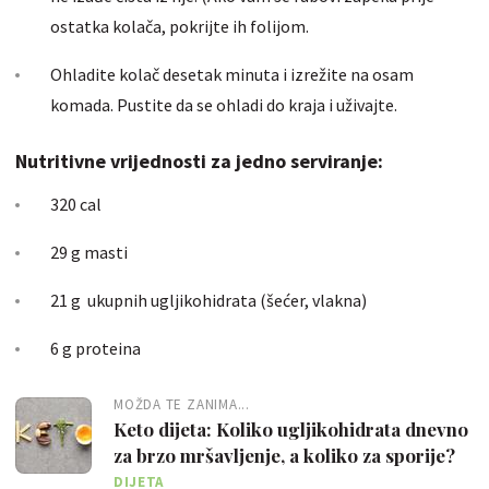
ostatka kolača, pokrijte ih folijom.
Ohladite kolač desetak minuta i izrežite na osam
komada. Pustite da se ohladi do kraja i uživajte.
Nutritivne vrijednosti za jedno serviranje:
320 cal
29 g masti
21 g ukupnih ugljikohidrata (šećer, vlakna)
6 g proteina
MOŽDA TE ZANIMA...
Keto dijeta: Koliko ugljikohidrata dnevno
za brzo mršavljenje, a koliko za sporije?
DIJETA