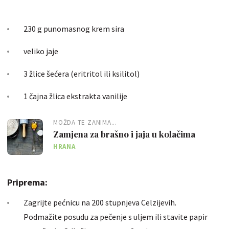
230 g punomasnog krem sira
veliko jaje
3 žlice šećera (eritritol ili ksilitol)
1 čajna žlica ekstrakta vanilije
MOŽDA TE ZANIMA...
Zamjena za brašno i jaja u kolačima
HRANA
Priprema:
Zagrijte pećnicu na 200 stupnjeva Celzijevih.
Podmažite posudu za pečenje s uljem ili stavite papir