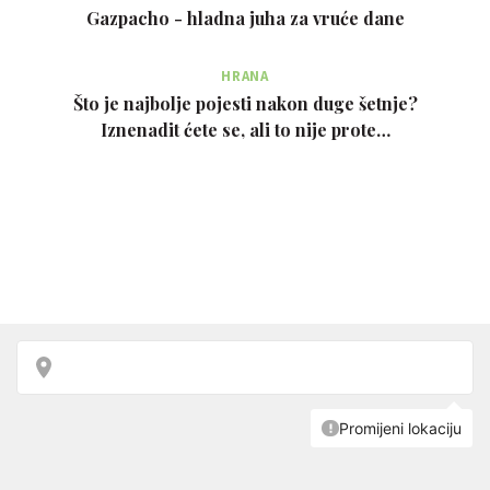
Gazpacho - hladna juha za vruće dane
HRANA
Što je najbolje pojesti nakon duge šetnje?
Iznenadit ćete se, ali to nije prote…