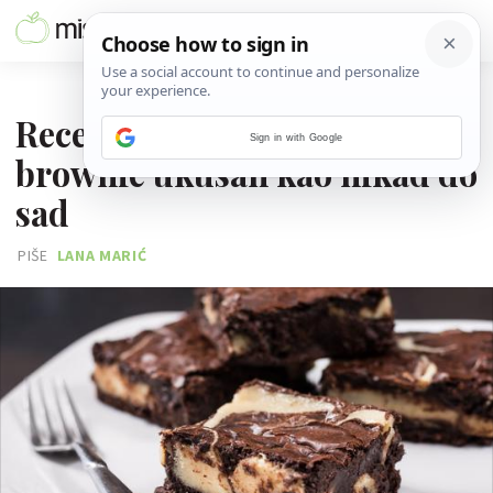
29. SIJEČNJA 2026.
Recept za keto cheesecake
Sign in with Google
brownie ukusan kao nikad do
sad
PIŠE
LANA MARIĆ