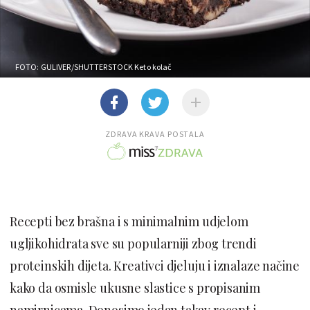
FOTO: GULIVER/SHUTTERSTOCK
Keto kolač
ZDRAVA KRAVA POSTALA
Recepti bez brašna i s minimalnim udjelom
ugljikohidrata sve su popularniji zbog trendi
proteinskih dijeta. Kreativci djeluju i iznalaze načine
kako da osmisle ukusne slastice s propisanim
namirnicama. Donosimo jedan takav recept i