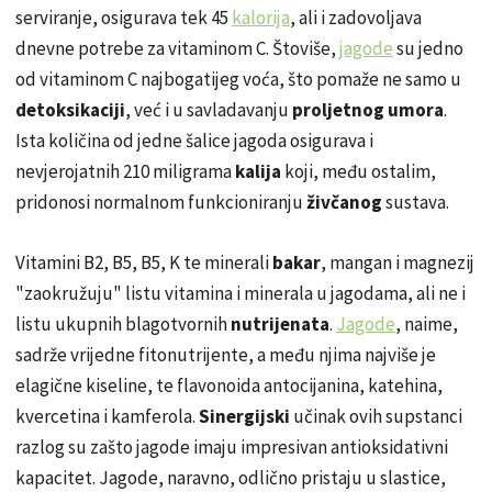
serviranje, osigurava tek 45
kalorija
, ali i zadovoljava
dnevne potrebe za vitaminom C. Štoviše,
jagode
su jedno
od vitaminom C najbogatijeg voća, što pomaže ne samo u
detoksikaciji
, već i u savladavanju
proljetnog umora
.
Ista količina od jedne šalice jagoda osigurava i
nevjerojatnih 210 miligrama
kalija
koji, među ostalim,
pridonosi normalnom funkcioniranju
živčanog
sustava.
Vitamini B2, B5, B5, K te minerali
bakar
, mangan i magnezij
"zaokružuju" listu vitamina i minerala u jagodama, ali ne i
listu ukupnih blagotvornih
nutrijenata
.
Jagode
, naime,
sadrže vrijedne fitonutrijente, a među njima najviše je
elagične
kiseline, te flavonoida antocijanina, katehina,
kvercetina i
kamferola
.
Sinergijski
učinak ovih supstanci
razlog su zašto jagode imaju impresivan antioksidativni
kapacitet. Jagode, naravno, odlično pristaju u slastice,