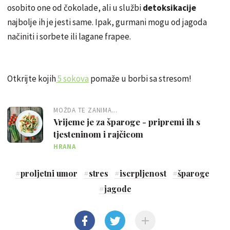
osobito one od čokolade, ali u službi
detoksikacije
najbolje ih je jesti same. Ipak, gurmani mogu od jagoda
načiniti i sorbete ili lagane frapee.
Otkrijte kojih
5 sokova
pomaže u borbi sa stresom!
MOŽDA TE ZANIMA...
Vrijeme je za šparoge - pripremi ih s
tjesteninom i rajčicom
HRANA
#
proljetni umor
#
stres
#
iscrpljenost
#
šparoge
#
jagode