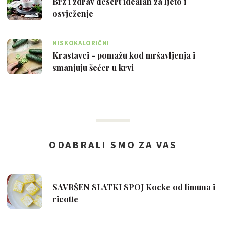
Brz i zdrav desert idealan za ljeto i
osvježenje
NISKOKALORIČNI
Krastavci - pomažu kod mršavljenja i
smanjuju šećer u krvi