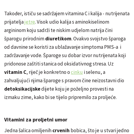
Također, ističu se sadržajem vitamina C i kalija - nutrijenata
prijatelja
jetre
. Visok udio kalija s aminokiselinom
argininom koju sadrži te niskim udjelom natrija čini
šparogu prirodnim
diuretikom
. Ovakvo svojstvo šparoga
od davnine se koristi za ublažavanje simptoma PMS-a i
zadržavanje vode. Šparoge su dobar izvor nutrijenata koji
pridonose zaštiti stanica od oksidativnog stresa. Uz
vitamin C
, riječ je konkretno o
cinku
i selenu, a
zahvaljujući njima šparoge s pravom čine neizostavni dio
detoksikacijske
dijete koju je poželjno provesti na
izmaku zime, kako bi se tijelo pripremilo za proljeće.
Vitamini za proljetni umor
Jedna šalica omiljenih
crvenih
bobica, što je u stvari jedno