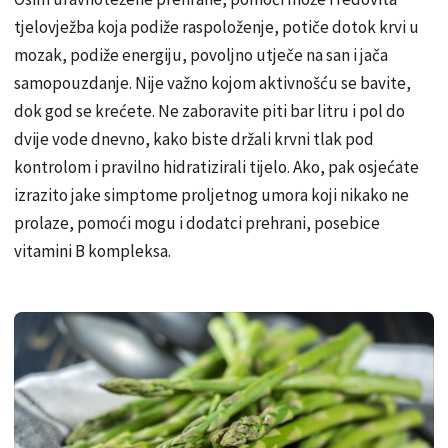
tjelovježba koja podiže raspoloženje, potiče dotok krvi u
mozak, podiže energiju, povoljno utječe na san i jača
samopouzdanje. Nije važno kojom aktivnošću se bavite,
dok god se krećete. Ne zaboravite piti bar litru i pol do
dvije vode dnevno, kako biste držali krvni tlak pod
kontrolom i pravilno hidratizirali tijelo. Ako, pak osjećate
izrazito jake simptome proljetnog umora koji nikako ne
prolaze, pomoći mogu i dodatci prehrani, posebice
vitamini B kompleksa.