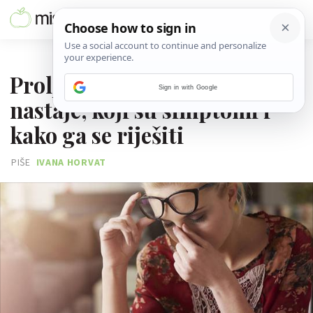
22. OŽUJKA 2025.
Proljetni umor: Zašto
Sign in with Google
nastaje, koji su simptomi i
kako ga se riješiti
PIŠE
IVANA HORVAT