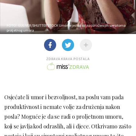
FOTO: GULIVER/SHUTTERSTOCK
Umor je jedan od najizraženijih simptoma
proljetnog umora
ZDRAVA KRAVA POSTALA
Osjećate li umor i bezvoljnost, na poslu vam pada
produktivnost i nemate volje za druženja nakon
posla? Moguće je da se radi o proljetnom umoru,
koji se javlja kod odraslih, ali i djece. Otkrivamo zašto
nastaje i koji su simptomi proljetnog umora te što