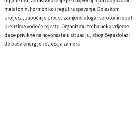
organizmu, za raspoloženje je u najvećoj mjeri odgovoran
melatonin, hormon koji regulira spavanje. Dolaskom
proljeća, započinje proces zamjene uloga i serotonin opet
preuzima vodeće mjesto. Organizmu treba neko vrijeme
da se privikne na novonastalu situaciju, zbog čega dolazi
do pada energije i osjećaja zamora.