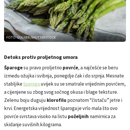
FOTO: GULIVER/SHUTTERSTOCK
Detoks protiv proljetnog umora
Šparoge
su pravo proljetno
povrće
, a najčešće se beru
između ožujka i svibnja, ponegdje čak i do srpnja. Mesnate
stabljike
šparoga
uvijek su se smatrale vrijednim povrćem,
a cijenjene su zbog svog sočnog okusa i blage teksture.
Zelenu boju duguju
klorofilu
poznatom “čistaču” jetre i
krvi. Energetska vrijednost šparoga je vrlo mala što ovo
povrće svrstava visoko na listu
poželjnih
namirnica za
skidanje suvišnih
kilograma.