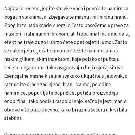
Najkraće rečeno, jedite što više voća i povrća te namirnica
bogatih vlaknima, a izbjegavajte masnu i rafiniranu hranu.
Zbog brze nadoknade energije često posežemo upravo za
masnom i rafiniranom hranom, ali treba imati na umu da taj
efekt ne traje dugo i ubrzo ćete opet osjetiti umor. Zašto
se nakon jela osjećate umorno? Težite namirnicama s
niskim glikemijskim indeksom, koje polako otpuštaju
šećer u organizam i tako osiguravaju dulji osjećaj sitosti.
Esencijalne masne kiseline svakako uključite u jelovnik, a
razmislite o jače začinjenoj hrani. Naime, pojedine
namirnice, poput ljute papričice, potiču proizvodnju
endorfina i tako podižu raspoloženje. Važno je jesti manje
obroke više puta dnevno, kako bi razina šećera u krvi bila
stabilna.
Osim uravnotežene prehrane, pomoći može i redovita