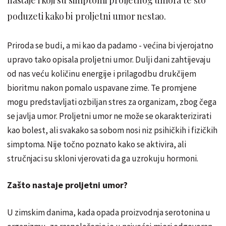
poduzeti kako bi proljetni umor nestao.
Priroda se budi, a mi kao da padamo - većina bi vjerojatno
upravo tako opisala proljetni umor. Dulji dani zahtijevaju
od nas veću količinu energije i prilagodbu drukčijem
bioritmu nakon pomalo uspavane zime. Te promjene
mogu predstavljati ozbiljan stres za organizam, zbog čega
se javlja umor. Proljetni umor ne može se okarakterizirati
kao bolest, ali svakako sa sobom nosi niz psihičkih i fizičkih
simptoma. Nije točno poznato kako se aktivira, ali
stručnjaci su skloni vjerovati da ga uzrokuju hormoni.
Zašto nastaje proljetni umor?
U zimskim danima, kada opada proizvodnja serotonina u