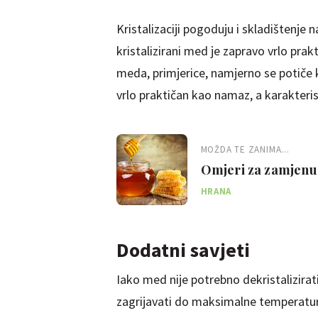
Kristalizaciji pogoduju i skladištenj
kristalizirani med je zapravo vrlo prak
meda, primjerice, namjerno se potiče k
vrlo praktičan kao namaz, a karakterist
MOŽDA TE ZANIMA...
Omjeri za zamjenu š
pun vitamina
HRANA
Dodatni savjeti
Iako med nije potrebno
dekristalizirat
zagrijavati do maksimalne temperature 