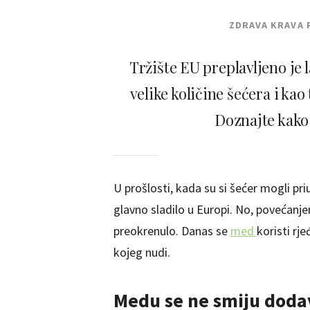
ZDRAVA KRAVA 
Tržište EU preplavljeno je 
velike količine šećera i kao
Doznajte kako 
U prošlosti, kada su si šećer mogli pri
glavno sladilo u Europi. No, povećanje
preokrenulo. Danas se
med
koristi rj
kojeg nudi.
Medu se ne smiju doda