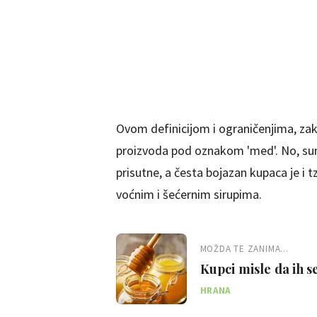
Ovom definicijom i ograničenjima, zak
proizvoda pod oznakom 'med'. No, sum
prisutne, a česta bojazan kupaca je i 
voćnim i šećernim sirupima.
MOŽDA TE ZANIMA...
Kupci misle da ih s
da su u pravu
HRANA