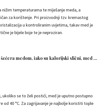
e na nižim temperaturama te miješanje meda, a
tičan za korištenje. Pri proizvodnji tzv. kremastog
ristalizacija u kontroliranim uvjetima, takav med je
ične je bijele boje te je neproziran.
ećera medom, iako su kalorijski slični, med je
i
, ukoliko se to želi postići, med je uputno postupno
od 40 °C. Za zagrijavanje je najbolje koristiti tople