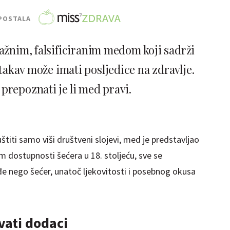
POSTALA
lažnim, falsificiranim medom koji sadrži
 takav može imati posljedice na zdravlje.
prepoznati je li med pravi.
uštiti samo viši društveni slojevi, med je predstavljao
m dostupnosti šećera u 18. stoljeću, sve se
eđe nego šećer, unatoč ljekovitosti i posebnog okusa
vati dodaci