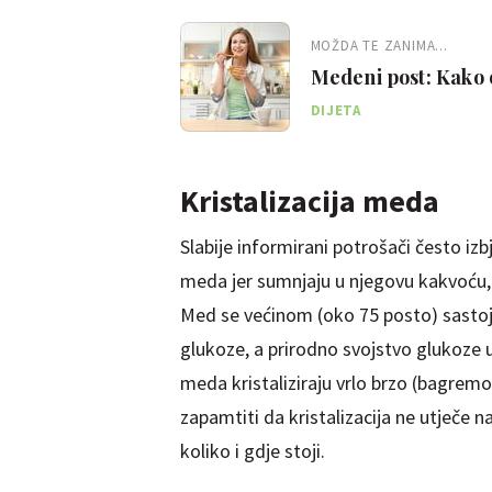
MOŽDA TE ZANIMA...
Medeni post: Kako oč
DIJETA
Kristalizacija meda
Slabije informirani potrošači često izb
meda jer sumnjaju u njegovu kakvoću, 
Med se većinom (oko 75 posto) sastoji
glukoze, a prirodno svojstvo glukoze u
meda kristaliziraju vrlo brzo (bagremov
zapamtiti da kristalizacija ne utječe n
koliko i gdje stoji.