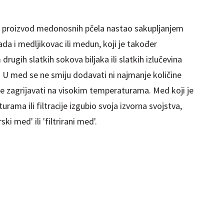
proizvod medonosnih pčela nastao sakupljanjem
da i medljikovac ili medun, koji je također
drugih slatkih sokova biljaka ili slatkih izlučevina
. U med se ne smiju dodavati ni najmanje količine
mije zagrijavati na visokim temperaturama. Med koji je
ama ili filtracije izgubio svoja izvorna svojstva,
i med' ili 'filtrirani med'.