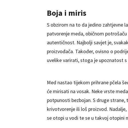
Boja i miris
S obzirom na to da jedino zahtjevne l
patvorenje meda, običnom potrošaču t
autentičnost. Najbolji savjet je, sva
proizvođača. Također, ovisno o podrij
uvelike varirati, stoga je upoznatost s
Med nastao tijekom prihrane pčela šeće
će mirisati na vosak. Neke vrste meda s
potpunosti bezbojan. S druge strane,
krivotvorenje ili loš proizvod. Nadalje
se otopi u vodi te se u takvoj otopini ne