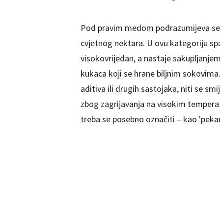
Pod pravim medom podrazumijeva se 
cvjetnog nektara. U ovu kategoriju spa
visokovrijedan, a nastaje sakupljanjem 
kukaca koji se hrane biljnim sokovima
aditiva ili drugih sastojaka, niti se s
zbog zagrijavanja na visokim temperatur
treba se posebno označiti – kao 'pekarsk