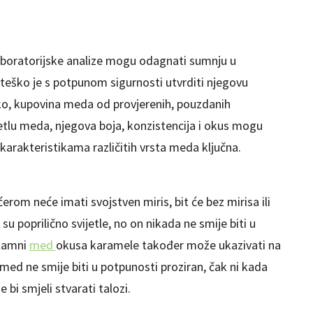
aboratorijske analize mogu odagnati sumnju u
eško je s potpunom sigurnosti utvrditi njegovu
kako, kupovina meda od provjerenih, pouzdanih
etlu meda, njegova boja, konzistencija i okus mogu
 karakteristikama različitih vrsta meda ključna.
rom neće imati svojstven miris, bit će bez mirisa ili
u poprilično svijetle, no on nikada ne smije biti u
 tamni
med
okusa karamele također može ukazivati na
, med ne smije biti u potpunosti proziran, čak ni kada
 bi smjeli stvarati talozi.