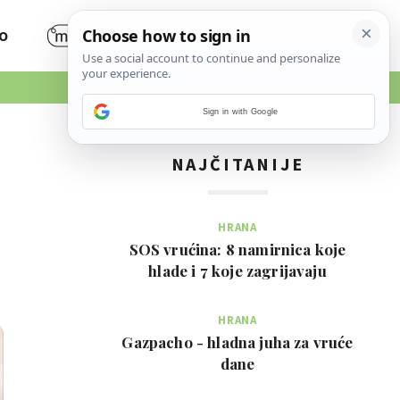
O
Sign in with Google
NAJČITANIJE
HRANA
SOS vrućina: 8 namirnica koje
hlade i 7 koje zagrijavaju
HRANA
Gazpacho - hladna juha za vruće
dane