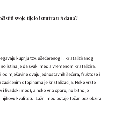
istiti svoje tijelo iznutra u 8 dana?
jegavaju kupnju tzv. ušećerenog ili kristaliziranog
no istina je da svaki med s vremenom kristalizira.
 od mješavine dvaju jednostavnih šećera, fruktoze i
 zasićenim otopinama je kristalizacija. Neke vrste
 i livadski med), a neke vrlo sporo, no bitno je
a njihovu kvalitetu. Lažni med ostaje tečan bez obzira