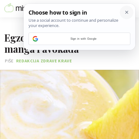
29. SRPNJA 2013.
Egzotični smoothie od
Sign in with Google
manga i avokada
PIŠE
REDAKCIJA ZDRAVE KRAVE