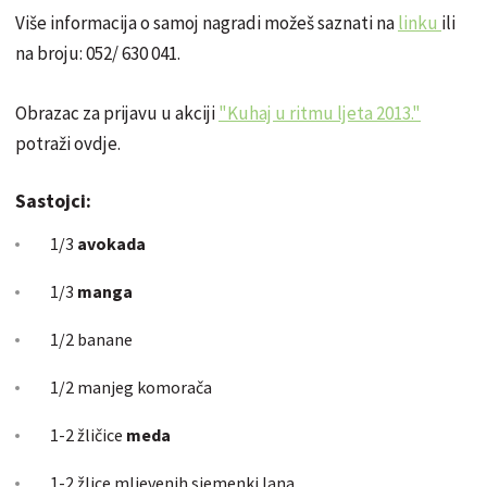
Više informacija o samoj nagradi možeš saznati na
linku
ili
na broju: 052/ 630 041.
Obrazac za prijavu u akciji
"Kuhaj u ritmu ljeta 2013."
potraži ovdje.
Sastojci:
1/3
avokada
1/3
manga
1/2 banane
1/2 manjeg komorača
1-2 žličice
meda
1-2 žlice mljevenih sjemenki lana