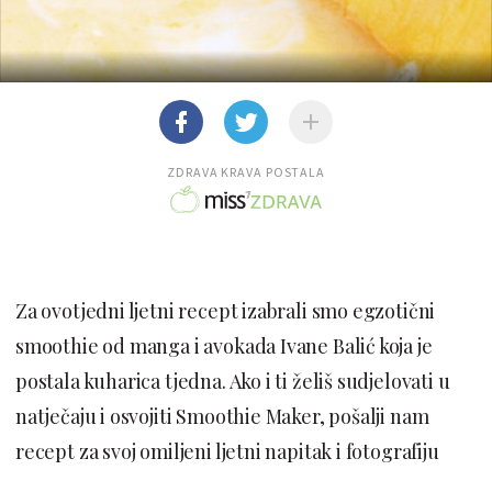
ZDRAVA KRAVA POSTALA
Za ovotjedni ljetni recept izabrali smo egzotični
smoothie od manga i avokada Ivane Balić koja je
postala kuharica tjedna. Ako i ti želiš sudjelovati u
natječaju i osvojiti Smoothie Maker, pošalji nam
recept za svoj omiljeni ljetni napitak i fotografiju