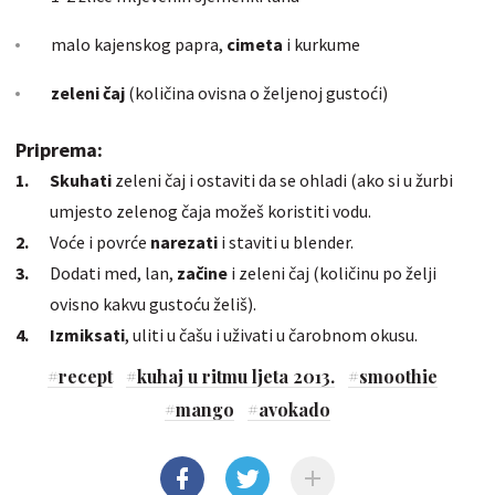
malo kajenskog papra,
cimeta
i kurkume
zeleni čaj
(količina ovisna o željenoj gustoći)
Priprema:
Skuhati
zeleni čaj i ostaviti da se ohladi (ako si u žurbi
umjesto zelenog čaja možeš koristiti vodu.
Voće i povrće
narezati
i staviti u blender.
Dodati med, lan,
začine
i zeleni čaj (količinu po želji
ovisno kakvu gustoću želiš).
Izmiksati
, uliti u čašu i uživati u čarobnom okusu.
#
recept
#
kuhaj u ritmu ljeta 2013.
#
smoothie
#
mango
#
avokado