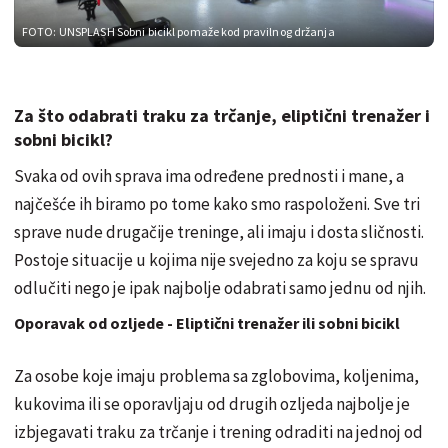
FOTO: UNSPLASH
Sobni bicikl pomaže kod pravilnog držanja
Za što odabrati traku za trčanje, eliptični trenažer i
sobni bicikl?
Svaka od ovih sprava ima određene prednosti i mane, a
najčešće ih biramo po tome kako smo raspoloženi. Sve tri
sprave nude drugačije treninge, ali imaju i dosta sličnosti.
Postoje situacije u kojima nije svejedno za koju se spravu
odlučiti nego je ipak najbolje odabrati samo jednu od njih.
Oporavak od ozljede - Eliptični trenažer ili sobni bicikl
Za osobe koje imaju problema sa zglobovima, koljenima,
kukovima ili se oporavljaju od drugih ozljeda najbolje je
izbjegavati traku za trčanje i trening odraditi na jednoj od