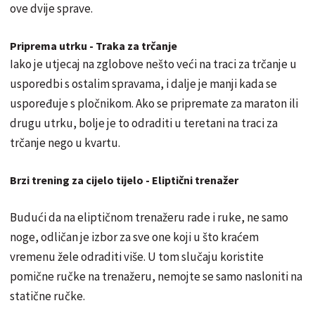
ove dvije sprave.
Priprema utrku - Traka za trčanje
Iako je utjecaj na zglobove nešto veći na traci za trčanje u
usporedbi s ostalim spravama, i dalje je manji kada se
uspoređuje s pločnikom. Ako se pripremate za maraton ili
drugu utrku, bolje je to odraditi u teretani na traci za
trčanje nego u kvartu.
Brzi trening za cijelo tijelo - Eliptični trenažer
Budući da na eliptičnom trenažeru rade i ruke, ne samo
noge, odličan je izbor za sve one koji u što kraćem
vremenu žele odraditi više. U tom slučaju koristite
pomične ručke na trenažeru, nemojte se samo nasloniti na
statične ručke.