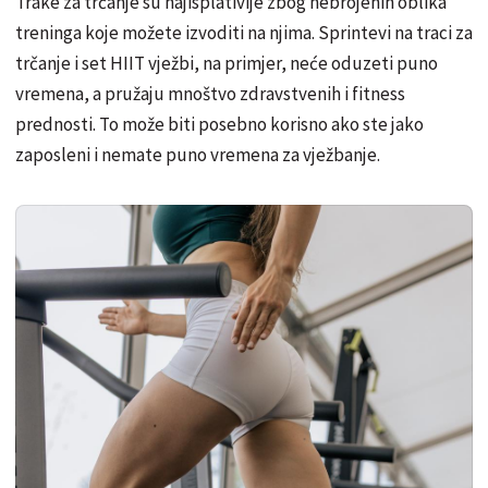
Trake za trčanje su najisplativije zbog nebrojenih oblika
treninga koje možete izvoditi na njima. Sprintevi na traci za
trčanje i set HIIT vježbi, na primjer, neće oduzeti puno
vremena, a pružaju mnoštvo zdravstvenih i fitness
prednosti. To može biti posebno korisno ako ste jako
zaposleni i nemate puno vremena za vježbanje.