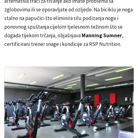
alternativa traci za trčanje ako imate problema sa
zglobovima ili se oporavljate od ozljede. Na biciklu je noga
stalno na papučici što eliminira silu podizanja noge i
ponovnog spuštanja cijelom tjelesnom težinom što se
događa tijekom trčanja, objašnjava
Manning Sumner
,
certificirani trener snage i kondicije za RSP Nutrition.