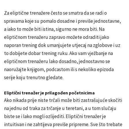
Za eliptične trenažere često se smatra da se radi o
spravama koje su pomalo dosadne i previše jednostavne,
a iako to može biti istina, sigurno ne mora biti. Na
eliptičnom trenažeru zapravo možete odraditi jako
naporan trening dok umanjujete utjecaj na zglobove i uz
to dobijete dobar trening ruku. Ako vam vježbanje na
eliptičnom trenažeru lako dosadno, jednostavno se
naoružajte knjigom, podcastom ili s nekoliko epizoda
serije koju trenutno gledate.
Eliptični trenažer je prilagođen početnicima
Ako nikada prije niste trčali može biti zastrašujuće skočiti
na jednu od traka za trčanje u teretani, a u tom slučaju
biste se i lako mogli ozlijediti. Eliptični trenažer je
intuitivan i ne zahtijeva previše pripreme. Sve što trebate