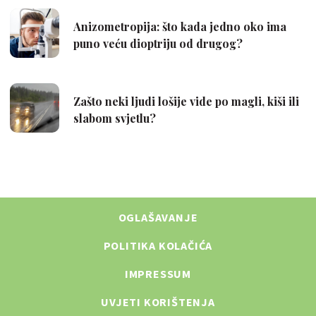
OGLAŠAVANJE
POLITIKA KOLAČIĆA
IMPRESSUM
UVJETI KORIŠTENJA