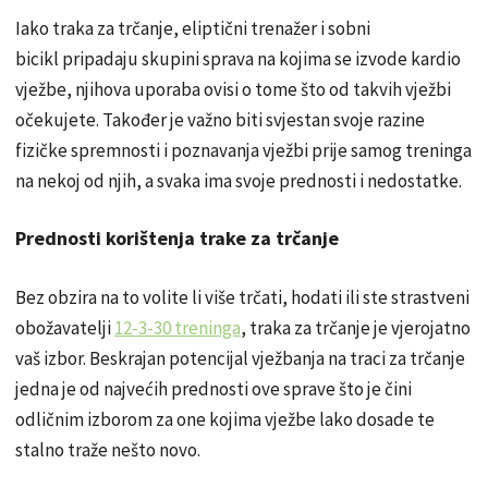
Iako traka za trčanje, eliptični trenažer i sobni
bicikl pripadaju skupini sprava na kojima se izvode kardio
vježbe, njihova uporaba ovisi o tome što od takvih vježbi
očekujete. Također je važno biti svjestan svoje razine
fizičke spremnosti i poznavanja vježbi prije samog treninga
na nekoj od njih, a svaka ima svoje prednosti i nedostatke.
Prednosti korištenja trake za trčanje
Bez obzira na to volite li više trčati, hodati ili ste strastveni
obožavatelji
12-3-30 treninga
, traka za trčanje je vjerojatno
vaš izbor. Beskrajan potencijal vježbanja na traci za trčanje
jedna je od najvećih prednosti ove sprave što je čini
odličnim izborom za one kojima vježbe lako dosade te
stalno traže nešto novo.