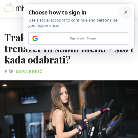
05. SVIBNJA 2025.
Traka za trčanje, eliptični
Sign in with Google
trenažer ili sobni bicikl - što i
kada odabrati?
PIŠE
DORA BRKIĆ