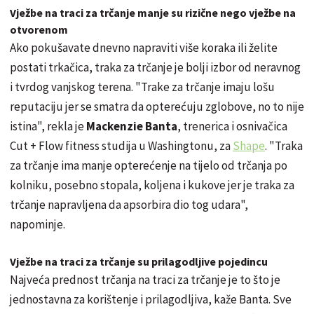
Vježbe na traci za trčanje manje su rizične nego vježbe na
otvorenom
Ako pokušavate dnevno napraviti više koraka ili želite
postati trkačica, traka za trčanje je bolji izbor od neravnog
i tvrdog vanjskog terena. "Trake za trčanje imaju lošu
reputaciju jer se smatra da opterećuju zglobove, no to nije
istina", rekla je
Mackenzie Banta
, trenerica i osnivačica
Cut + Flow fitness studija u Washingtonu, za
Shape
. "Traka
za trčanje ima manje opterećenje na tijelo od trčanja po
kolniku, posebno stopala, koljena i kukove jer je traka za
trčanje napravljena da apsorbira dio tog udara",
napominje.
Vježbe na traci za trčanje su prilagodljive pojedincu
Najveća prednost trčanja na traci za trčanje je to što je
jednostavna za korištenje i prilagodljiva, kaže Banta. Sve