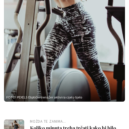
FOTO: PEXELS
Eliptični trenažer aktivira cijelo tijelo
MOŽDA TE ZANIMA...
Koliko minuta treba trčati kako bi bilo