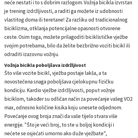
neće nestati i to s dobrim razlogom. Vožnja bicikla izvrstan
je trening izdržljivosti, a raditi ga možete iz udobnosti
vlastitog doma ili teretane! Za razliku od tradicionalnog
biciklizma, otklanja potencijalne opasnosti otvorene
ceste. Osim toga, možete prilagoditi biciklističke vježbe
svojim potrebama, bilo da želite bezbrižno voziti bicikl ili
odraditi izazovnu vožnju.
Vožnja bicikla poboljšava izdržljivost
Što više vozite bicikl, vježba postaje lakša, a ta
novostečena snaga poboljšava cjelokupnu fizičku
kondiciju. Kardio vježbe izdržljivosti, poput vožnje
biciklom, također su odličan način za povećanje vašeg VO2
max, odnosno količine kisika koju unesete odjednom.
Povećanje ovog broja znači da vaše tijelo stvara više
energije. "Što je veći broj, to ste u boljoj kondiciji i
nećete se osjećati umorno ako duže vježbate",