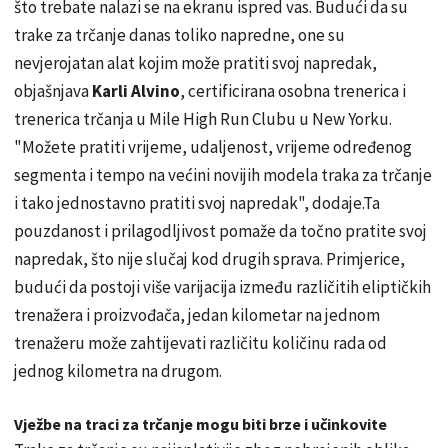
što trebate nalazi se na ekranu ispred vas. Budući da su
trake za trčanje danas toliko napredne, one su
nevjerojatan alat kojim može pratiti svoj napredak,
objašnjava
Karli Alvino
, certificirana osobna trenerica i
trenerica trčanja u Mile High Run Clubu u New Yorku.
"Možete pratiti vrijeme, udaljenost, vrijeme određenog
segmenta i tempo na većini novijih modela traka za trčanje
i tako jednostavno pratiti svoj napredak", dodaje.Ta
pouzdanost i prilagodljivost pomaže da točno pratite svoj
napredak, što nije slučaj kod drugih sprava. Primjerice,
budući da postoji više varijacija između različitih eliptičkih
trenažera i proizvođača, jedan kilometar na jednom
trenažeru može zahtijevati različitu količinu rada od
jednog kilometra na drugom.
Vježbe na traci za trčanje mogu biti brze i učinkovite