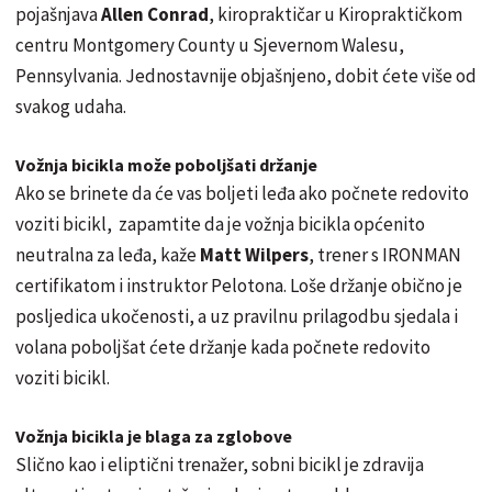
pojašnjava
Allen Conrad
, kiropraktičar u Kiropraktičkom
centru Montgomery County u Sjevernom Walesu,
Pennsylvania. Jednostavnije objašnjeno, dobit ćete više od
svakog udaha.
Vožnja bicikla može poboljšati držanje
Ako se brinete da će vas boljeti leđa ako počnete redovito
voziti bicikl, zapamtite da je vožnja bicikla općenito
neutralna za leđa, kaže
Matt Wilpers
, trener s IRONMAN
certifikatom i instruktor Pelotona. Loše držanje obično je
posljedica ukočenosti, a uz pravilnu prilagodbu sjedala i
volana poboljšat ćete držanje kada počnete redovito
voziti bicikl.
Vožnja bicikla je blaga za zglobove
Slično kao i eliptični trenažer, sobni bicikl je zdravija