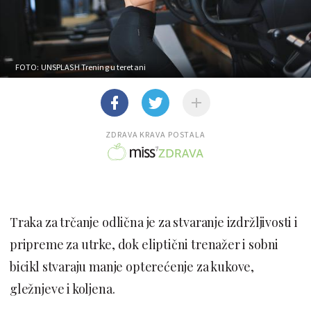
FOTO: UNSPLASH
Trening u teretani
ZDRAVA KRAVA POSTALA
Traka za trčanje odlična je za stvaranje izdržljivosti i
pripreme za utrke, dok eliptični trenažer i sobni
bicikl stvaraju manje opterećenje za kukove,
gležnjeve i koljena.