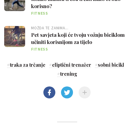
korisno?
FITNESS
MOŽDA TE ZANIMA...
Pet savjeta koji će tvoju vožnju biciklom
učiniti korisnijom za tijelo
FITNESS
#
traka za trčanje
#
eliptični trenažer
#
sobni bicikl
#
trening