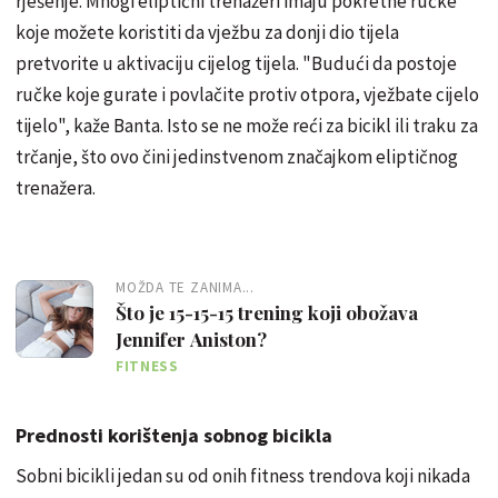
rješenje. Mnogi eliptični trenažeri imaju pokretne ručke
koje možete koristiti da vježbu za donji dio tijela
pretvorite u aktivaciju cijelog tijela. "Budući da postoje
ručke koje gurate i povlačite protiv otpora, vježbate cijelo
tijelo", kaže Banta. Isto se ne može reći za bicikl ili traku za
trčanje, što ovo čini jedinstvenom značajkom eliptičnog
trenažera.
MOŽDA TE ZANIMA...
Što je 15-15-15 trening koji obožava
Jennifer Aniston?
FITNESS
Prednosti korištenja sobnog bicikla
Sobni bicikli jedan su od onih fitness trendova koji nikada