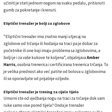
učiniti je stati jednom nogom na svaku pedalu, pritisnuti
gumb za pokretanje i krenuti.
Eliptični trenažer je bolji za zglobove
"Eliptični trenažer ima znatno manji utjecaj na
zglobove od trčanja ili hodanja na traci pa je dobar za
početnike ili one koji imaju problema sa zglobovima, a
bolji je i za vaše kukove te koljena", objašnjava
Amber
Harris
, osobna trenerica i certificirana trenerica trčanja. To
je velika prednost ako već patite od bolova u zglobovima
ili se oporavljate od prijašnje ozljede.
Eliptični trenažer je trening za cijelo tijelo
Umorni ste od vježbanja nogu na traci za trčanje dok vam
ruke samo vise pored tijela? Onda je trenažer