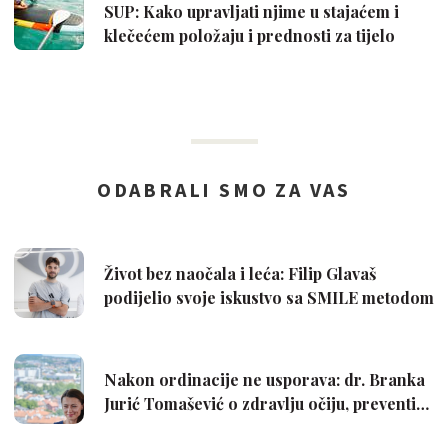
SUP: Kako upravljati njime u stajaćem i
klečećem položaju i prednosti za tijelo