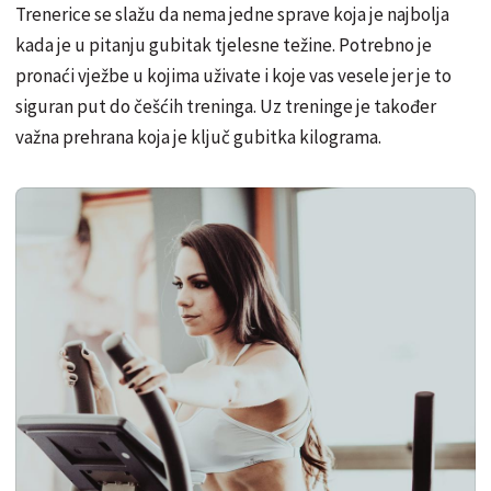
Trenerice se slažu da nema jedne sprave koja je najbolja
kada je u pitanju gubitak tjelesne težine. Potrebno je
pronaći vježbe u kojima uživate i koje vas vesele jer je to
siguran put do češćih treninga. Uz treninge je također
važna prehrana koja je ključ gubitka kilograma.