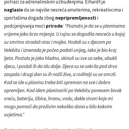
potrazi za adrenalinskim uzbuđenjima
.
Erhardt je
naglasio
da se najviše nesreća amaterima, rekreativcima i
sportašima događa zbog
nepripremljenosti
i
podcjenjivanja moći
prirode
: "Poznato je da se u planinama
vrijeme jako brzo mijenja. U rujnu se dogodila nesreća u kojoj
su smrtno stradali otac i majka. Hodali su s djecom po
Velebitu i iznenada je počeo padati snijeg, iako je bio kraj
ljeta. Postalo je jako hladno, skinuli su sve sa sebe, obukli
djecu, i poslali ih da idu dalje. Djeca su se sakrila pod drvo
zaspala i drugi dan su ih našli žive, a roditelji su se smrzli.
Kad se ide u planinu treba biti spreman na sve i dobro
opremljen. Kad idem planinariti po Velebitu ponesem bivak
vreću, bateriju, šibice, hranu, vodu, dakle stvari koje mi
mogu pomoći da preživim nekoliko dana u bilo kakvim
uvjetima."