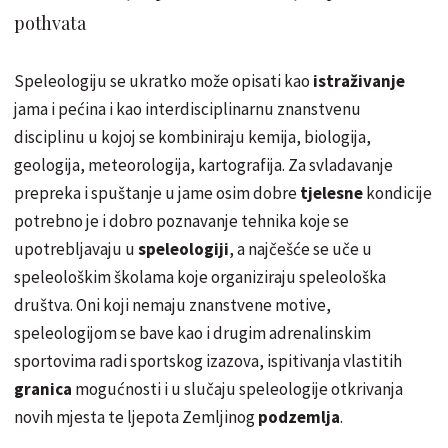
pothvata
Speleologiju se ukratko može opisati kao
istraživanje
jama i pećina i kao interdisciplinarnu znanstvenu
disciplinu u kojoj se kombiniraju kemija, biologija,
geologija, meteorologija, kartografija. Za svladavanje
prepreka i spuštanje u jame osim dobre
tjelesne
kondicije
potrebno je i dobro poznavanje tehnika koje se
upotrebljavaju u
speleologiji
, a najčešće se uče u
speleološkim školama koje organiziraju speleološka
društva. Oni koji nemaju znanstvene motive,
speleologijom se bave kao i drugim adrenalinskim
sportovima radi sportskog izazova, ispitivanja vlastitih
granica
mogućnosti i u slučaju speleologije otkrivanja
novih mjesta te ljepota Zemljinog
podzemlja
.