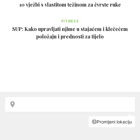
10 vježbi s vlastitom težinom za čvrste ruke
FITNESS
SUP: Kako upravljati njime u stajaćem i klečećem
položaju i prednosti za tijelo