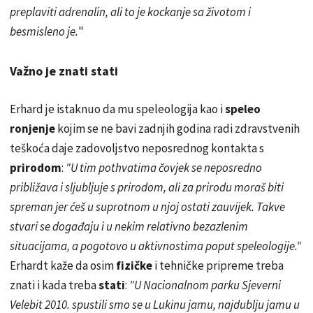
preplaviti adrenalin, ali to je kockanje sa životom i
besmisleno je.
"
Važno je znati stati
Erhard je istaknuo da mu speleologija kao i
speleo
ronjenje
kojim se ne bavi zadnjih godina radi zdravstvenih
teškoća daje zadovoljstvo neposrednog kontakta s
prirodom
:
"U tim pothvatima čovjek se neposredno
približava i sljubljuje s prirodom, ali za prirodu moraš biti
spreman jer ćeš u suprotnom u njoj ostati zauvijek. Takve
stvari se događaju i u nekim relativno bezazlenim
situacijama, a pogotovo u aktivnostima poput speleologije."
Erhardt kaže da osim
fizičke
i tehničke pripreme treba
znati i kada treba
stati
:
"U Nacionalnom parku Sjeverni
Velebit 2010. spustili smo se u Lukinu jamu, najdublju jamu u