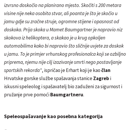
izvrsno doskočio na planirano mjesto. Skočiti s 200 metara
visine nije neka osobita stvar, ali poanta je što je skočio u
jamu gdje su zračne struje, ogromne stijene i opasnost od
doskoka. Prija skoka u Mamet Baumgartner je napravio niz
skokova iz helikoptera, a skakao je u krug opkoljen
automobilima kako bi napravio što sličnije uvjete za doskok
u jamu. To je primjer vrhunskog profesionalca koji se ozbiljno
priprema, njemu nije cilj izazivanje smrti nego postavljanje
sportskih rekorda"
, ispričao je Erhart koji je kao
član
Hrvatske gorske službe spašavanja stanice
Zagreb
i
iskusni speleolog i spašavatelj bio zaduženi za sigurnost i
pružanje prve pomoći
Baumgartneru
.
Speleospašavanje kao posebna kategorija