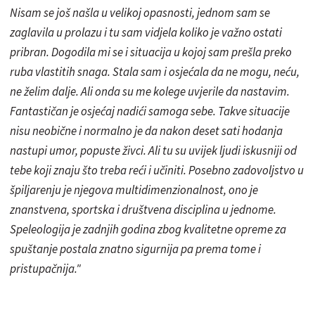
Nisam se još našla u velikoj opasnosti, jednom sam se
zaglavila u prolazu i tu sam vidjela koliko je važno ostati
pribran. Dogodila mi se i situacija u kojoj sam prešla preko
ruba vlastitih snaga. Stala sam i osjećala da ne mogu, neću,
ne želim dalje. Ali onda su me kolege uvjerile da nastavim.
Fantastičan je osjećaj nadići samoga sebe. Takve situacije
nisu neobične i normalno je da nakon deset sati hodanja
nastupi umor, popuste živci. Ali tu su uvijek ljudi iskusniji od
tebe koji znaju što treba reći i učiniti. Posebno zadovoljstvo u
špiljarenju je njegova multidimenzionalnost, ono je
znanstvena, sportska i društvena disciplina u jednome.
Speleologija je zadnjih godina zbog kvalitetne opreme za
spuštanje postala znatno sigurnija pa prema tome i
pristupačnija."