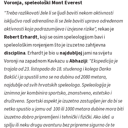
Voronja, speleološki Mont Everest
"Treba razlikovati žele li se ljudi baviti nekom aktivnosti
isključivo radi adrenalina ili se žele baviti upravo određenom
aktivnosti koja podrazumijeva i izvjesne rizike",
rekao je
Robert Erhardt
, koji se osim speleologijom bavi i
speleološkim ronjenjem što je izuzetno zahtjevna
disciplina
.
Erhardt je bio u
najdubljoj
jami na svijetu
Voronji na zapadnom Kavkazu u
Abhaziji
:
"Ekspedicija je
trajala od 23. listopada do 18. studenog i kolega Darko
Bakšić i ja spustili smo se na dubinu od 2080 metara,
najdublje od svih hrvatskih speleologa. Speleologija je
iznimna jer kombinira sportsko, znanstveno, estetsko i
društveno. Sportski aspekt je izuzetno zastupljen jer da bi se
netko spustio u jamu od 100 ili 1000 metara dubine mora biti
izuzetno dobro pripremljeni i tehnički i fizički. Ako ideš u
spilju ili neku drugu avanturu bez pripreme sigurno će te