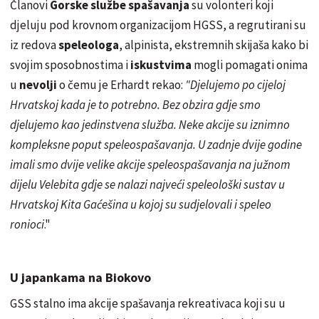
Članovi
Gorske službe spašavanja
su volonteri koji
djeluju pod krovnom organizacijom HGSS, a regrutirani su
iz redova
speleologa
, alpinista, ekstremnih skijaša kako bi
svojim sposobnostima i
iskustvima
mogli pomagati onima
u
nevolji
o čemu je Erhardt rekao:
"Djelujemo po cijeloj
Hrvatskoj kada je to potrebno. Bez obzira gdje smo
djelujemo kao jedinstvena služba. Neke akcije su iznimno
kompleksne poput speleospašavanja. U zadnje dvije godine
imali smo dvije velike akcije speleospašavanja na južnom
dijelu Velebita gdje se nalazi najveći speleološki sustav u
Hrvatskoj Kita Gaćešina u kojoj su sudjelovali i speleo
ronioci
."
U japankama na Biokovo
GSS stalno ima akcije spašavanja rekreativaca koji su u