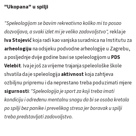
"Ukopana" u spilji
"Speleologijom se bavim rekreativno koliko mi to posao
dozvoljava, a svaki izlet mi je veliko zadovoljstvo",
rekla je
Iva Stojević
koja radi kao vanjska suradnica na Institutu za
arheologiju
na odsjeku podvodne arheologije u Zagrebu,
a posljednje dvije godine bavi se speleologijom u
PDS
Velebit
. Iva je još za vrijeme trajanja speleološke škole
shvatila da je speleologija
aktivnost
koja zahtjeva
ozbiljnu pripremu i da neprestano treba poduzimati mjere
sigurnosti
:
"Speleologija je sport za koji treba imati
kondiciju i određenu mentalnu snagu da bi se osoba kretala
po spilji bez panike i prevelikog stresa jer boravak u spilji
treba predstavljati zadovoljstvo.