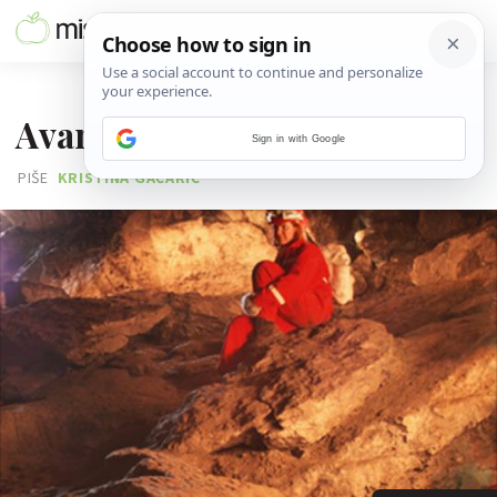
23. SVIBNJA 2014.
Avantura u utrobi Zemlje
Sign in with Google
PIŠE
KRISTINA GAĆARIĆ