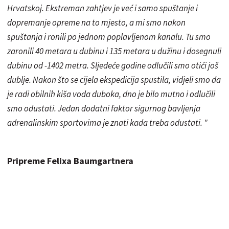
Hrvatskoj. Ekstreman zahtjev je već i samo spuštanje i
dopremanje opreme na to mjesto, a mi smo nakon
spuštanja i ronili po jednom poplavljenom kanalu. Tu smo
zaronili 40 metara u dubinu i 135 metara u dužinu i dosegnuli
dubinu od -1402 metra. Sljedeće godine odlučili smo otići još
dublje. Nakon što se cijela ekspedicija spustila, vidjeli smo da
je radi obilnih kiša voda duboka, dno je bilo mutno i odlučili
smo odustati. Jedan dodatni faktor sigurnog bavljenja
adrenalinskim sportovima je znati kada treba odustati. "
Pripreme Felixa Baumgartnera