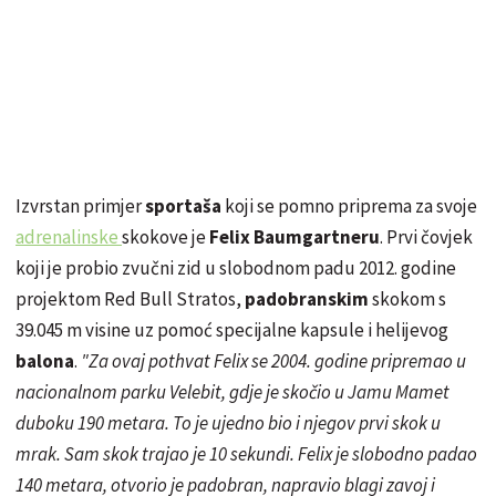
Izvrstan primjer
sportaša
koji se pomno priprema za svoje
adrenalinske
skokove je
Felix Baumgartneru
. Prvi čovjek
koji je probio zvučni zid u slobodnom padu 2012. godine
projektom Red Bull Stratos,
padobranskim
skokom s
39.045 m visine uz pomoć specijalne kapsule i helijevog
balona
.
"Za ovaj pothvat Felix se 2004. godine pripremao u
nacionalnom parku Velebit, gdje je skočio u Jamu Mamet
duboku 190 metara. To je ujedno bio i njegov prvi skok u
mrak. Sam skok trajao je 10 sekundi. Felix je slobodno padao
140 metara, otvorio je padobran, napravio blagi zavoj i