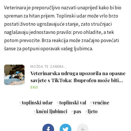
Veterinara je preporučljivo nazvati unaprijed kako bi bio
spreman za hitan prijem. Toplinski udar može vrlo brzo
postati životno ugrožavajuće stanje, zato stručnjaci
naglašavaju jednostavno pravilo: prvo ohladite, a tek
potom prevozite. Brza reakcija može značajno povećati
šanse za potpuni oporavak vašeg ljubimca.
MOŽDA TE ZANIMA...
Veterinarska udruga upozorila na opasne
savjete s TikToka: Ibuprofen može biti
opasan za pse
EKO
#
toplinski udar
#
toplinski val
#
vrućine
#
kućni ljubimci
#
pas
#
ljeto