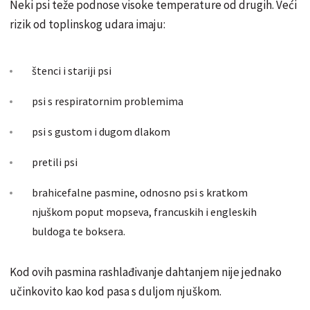
Neki psi teže podnose visoke temperature od drugih. Veći
rizik od toplinskog udara imaju:
štenci i stariji psi
psi s respiratornim problemima
psi s gustom i dugom dlakom
pretili psi
brahicefalne pasmine, odnosno psi s kratkom
njuškom poput mopseva, francuskih i engleskih
buldoga te boksera.
Kod ovih pasmina rashlađivanje dahtanjem nije jednako
učinkovito kao kod pasa s duljom njuškom.