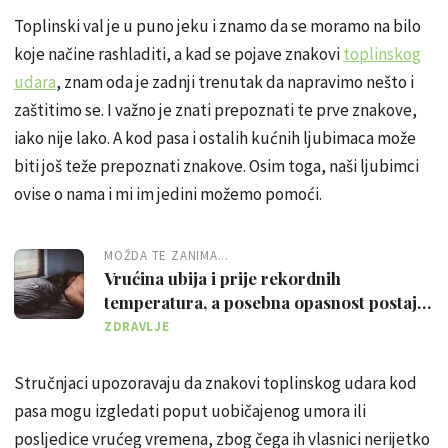
Toplinski val je u puno jeku i znamo da se moramo na bilo
koje načine rashladiti, a kad se pojave znakovi
toplinskog
udara
, znam oda je zadnji trenutak da napravimo nešto i
zaštitimo se. I važno je znati prepoznati te prve znakove,
iako nije lako. A kod pasa i ostalih kućnih ljubimaca može
biti još teže prepoznati znakove. Osim toga, naši ljubimci
ovise o nama i mi im jedini možemo pomoći.
MOŽDA TE ZANIMA...
Vrućina ubija i prije rekordnih
temperatura, a posebna opasnost postaju
tropske noći
ZDRAVLJE
Stručnjaci upozoravaju da znakovi toplinskog udara kod
pasa mogu izgledati poput uobičajenog umora ili
posljedice vrućeg vremena, zbog čega ih vlasnici nerijetko