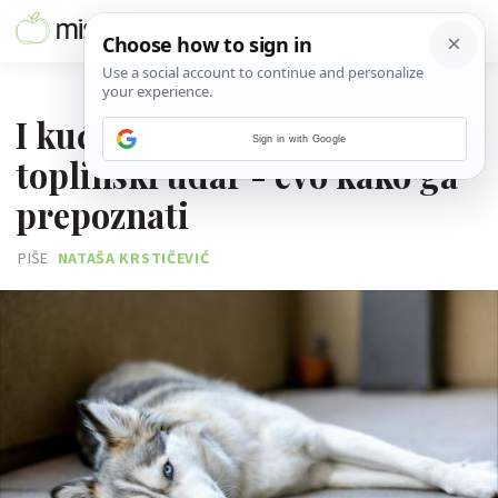
25. LIPNJA 2026.
I kućni ljubimci mogu imati
Sign in with Google
toplinski udar - evo kako ga
prepoznati
PIŠE
NATAŠA KRSTIČEVIĆ