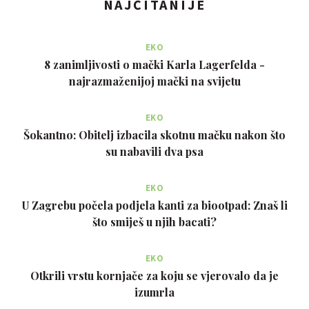
NAJČITANIJE
EKO
8 zanimljivosti o mački Karla Lagerfelda -
najrazmaženijoj mački na svijetu
EKO
Šokantno: Obitelj izbacila skotnu mačku nakon što
su nabavili dva psa
EKO
U Zagrebu počela podjela kanti za biootpad: Znaš li
što smiješ u njih bacati?
EKO
Otkrili vrstu kornjače za koju se vjerovalo da je
izumrla