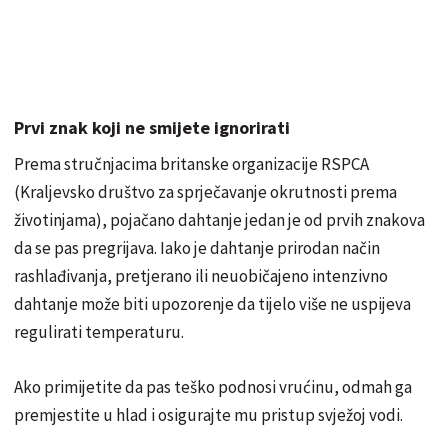
Prvi znak koji ne smijete ignorirati
Prema stručnjacima britanske organizacije RSPCA
(Kraljevsko društvo za sprječavanje okrutnosti prema
životinjama), pojačano dahtanje jedan je od prvih znakova
da se pas pregrijava. Iako je dahtanje prirodan način
rashlađivanja, pretjerano ili neuobičajeno intenzivno
dahtanje može biti upozorenje da tijelo više ne uspijeva
regulirati temperaturu.
Ako primijetite da pas teško podnosi vrućinu, odmah ga
premjestite u hlad i osigurajte mu pristup svježoj vodi.