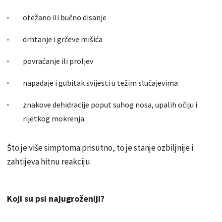
otežano ili bučno disanje
drhtanje i grčeve mišića
povraćanje ili proljev
napadaje i gubitak svijesti u težim slučajevima
znakove dehidracije poput suhog nosa, upalih očiju i
rijetkog mokrenja.
Što je više simptoma prisutno, to je stanje ozbiljnije i
zahtijeva hitnu reakciju.
Koji su psi najugroženiji?