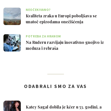
NEOČEKIVANO?
Kvaliteta zraka u Europi poboljšava se
unatoč epizodama onečišćenja
POTREBA ZA HRANOM
Na Ruđeru razvijaju inovativno gnojivo iz
meduza i rebraša