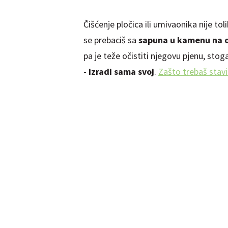
Čišćenje pločica ili umivaonika nije to
se prebaciš sa
sapuna u kamenu na o
pa je teže očistiti njegovu pjenu, stoga
-
izradi sama svoj
.
Zašto trebaš stavi