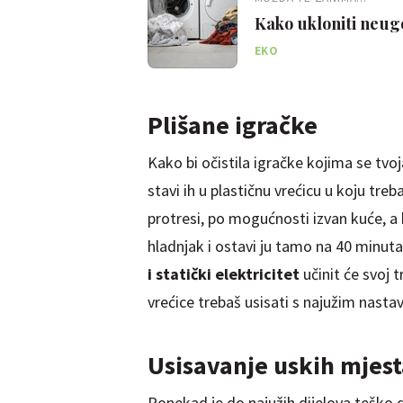
Kako ukloniti neugo
EKO
Plišane igračke
Kako bi očistila igračke kojima se tvoja
stavi ih u plastičnu vrećicu u koju tr
protresi, po mogućnosti izvan kuće, a k
hladnjak i ostavi ju tamo na 40 minuta
i statički elektricitet
učinit će svoj t
vrećice trebaš usisati s najužim nasta
Usisavanje uskih mjest
Ponekad je do najužih dijelova teško