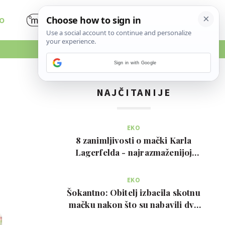
O
Sign in with Google
NAJČITANIJE
EKO
8 zanimljivosti o mački Karla
Lagerfelda - najrazmaženijoj
mački na svijetu
EKO
Šokantno: Obitelj izbacila skotnu
mačku nakon što su nabavili dva
psa