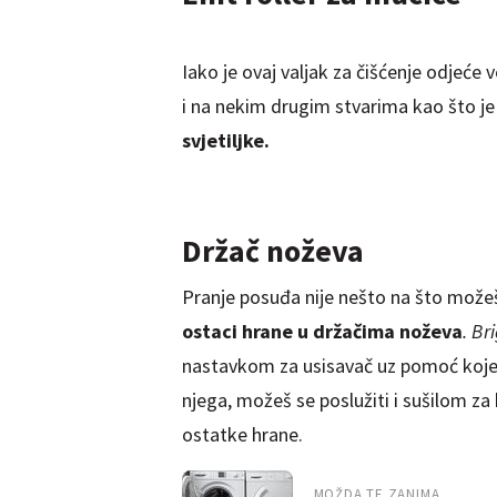
Iako je ovaj valjak za čišćenje odjeće 
i na nekim drugim stvarima kao što je 
svjetiljke.
Držač noževa
Pranje posuđa nije nešto na što možeš
ostaci hrane u držačima noževa
. Br
nastavkom za usisavač uz pomoć koje
njega, možeš se poslužiti i sušilom z
ostatke hrane.
MOŽDA TE ZANIMA...