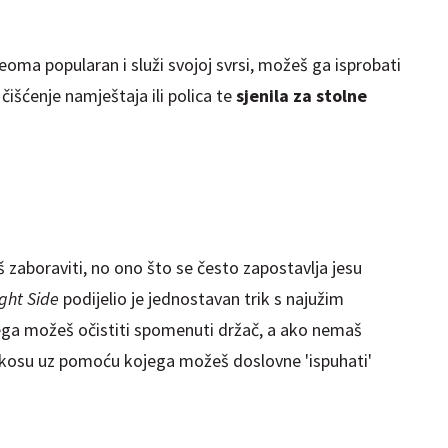
veoma popularan i služi svojoj svrsi, možeš ga isprobati
čišćenje namještaja ili polica te
sjenila za stolne
 zaboraviti, no ono što se često zapostavlja jesu
ight Side
podijelio je jednostavan trik s najužim
ga možeš očistiti spomenuti držač, a ako nemaš
a kosu uz pomoću kojega možeš doslovne 'ispuhati'