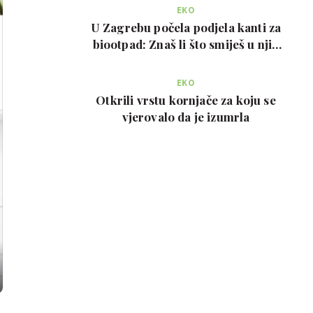
EKO
U Zagrebu počela podjela kanti za
biootpad: Znaš li što smiješ u njih
bacati?
EKO
Otkrili vrstu kornjače za koju se
vjerovalo da je izumrla