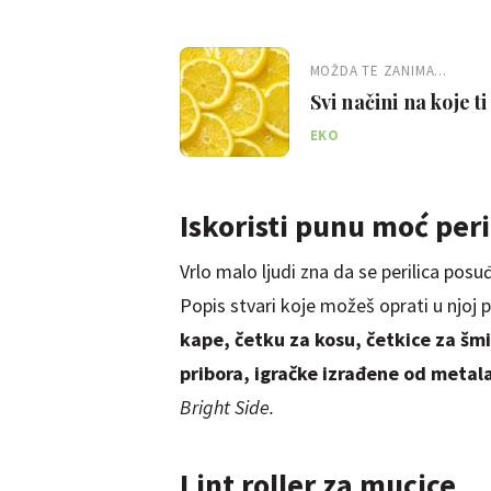
MOŽDA TE ZANIMA...
Svi načini na koje 
EKO
Iskoristi punu moć per
Vrlo malo ljudi zna da se perilica pos
Popis stvari koje možeš oprati u njoj p
kape, četku za kosu, četkice za šmin
pribora, igračke izrađene od metala 
Bright Side.
Lint roller za mucice