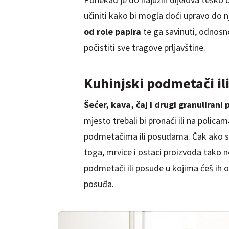
učiniti kako bi mogla doći upravo do nj
od role papira
te ga savinuti, odnosno
počistiti sve tragove prljavštine.
Kuhinjski podmetači il
Šećer, kava, čaj i drugi granulirani
mjesto trebali bi pronaći ili na polica
podmetačima ili posudama. Čak ako se
toga, mrvice i ostaci proizvoda tako ne
podmetači ili posude u kojima ćeš ih od
posuđa.