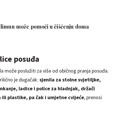
ti limun može pomoći u čišćenju doma
ilice posuđa
uđa može poslužiti za više od običnog pranja posuđa.
rilično je dugačak:
sjenila za stolne svjetiljke,
kanje, ladice i police za hladnjak, držači
ili plastike, pa čak i umjetne cvijeće
, prenosi