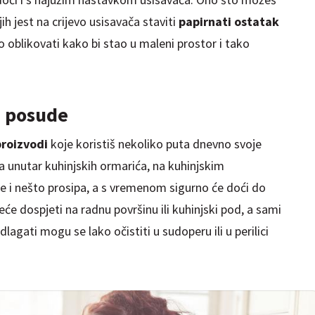
ih jest na crijevo usisavača staviti
papirnati ostatak
 oblikovati kako bi stao u maleni prostor i tako
i posude
 proizvodi
koje koristiš nekoliko puta dnevno svoje
ma unutar kuhinjskih ormarića, na kuhinjskim
 i nešto prosipa, a s vremenom sigurno će doći do
će dospjeti na radnu površinu ili kuhinjski pod, a sami
lagati mogu se lako očistiti u sudoperu ili u perilici