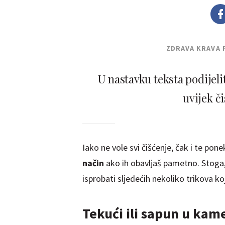
ZDRAVA KRAVA 
U nastavku teksta podijelit
uvijek či
Iako ne vole svi čišćenje, čak i te p
način
ako ih obavljaš pametno. Stoga,
isprobati sljedećih nekoliko trikova koji
Tekući ili sapun u kam