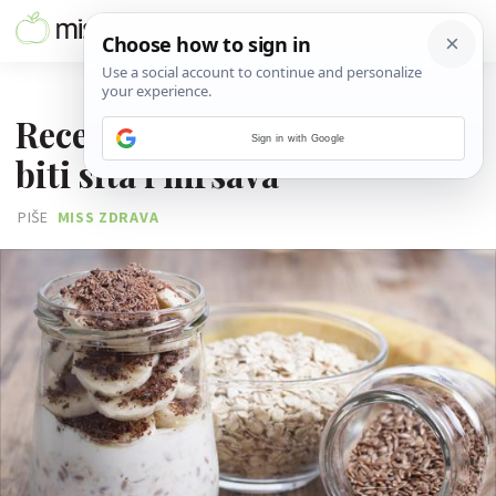
01. KOLOVOZA 2020.
Recepti s lanom uz koje ćeš
Sign in with Google
biti sita i mršava
PIŠE
MISS ZDRAVA