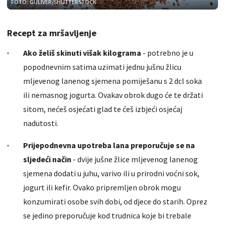
FOTO: GULIVER/SHUTTERSTOCK
Recept za mršavljenje
Ako želiš skinuti višak kilograma
- potrebno je u
popodnevnim satima uzimati jednu jušnu žlicu
mljevenog lanenog sjemena pomiješanu s 2 dcl soka
ili nemasnog jogurta. Ovakav obrok dugo će te držati
sitom, nećeš osjećati glad te ćeš izbjeći osjećaj
nadutosti.
Prijepodnevna upotreba lana preporučuje se na
sljedeći način
- dvije jušne žlice mljevenog lanenog
sjemena dodati u juhu, varivo ili u prirodni voćni sok,
jogurt ili kefir. Ovako pripremljen obrok mogu
konzumirati osobe svih dobi, od djece do starih. Oprez
se jedino preporučuje kod trudnica koje bi trebale