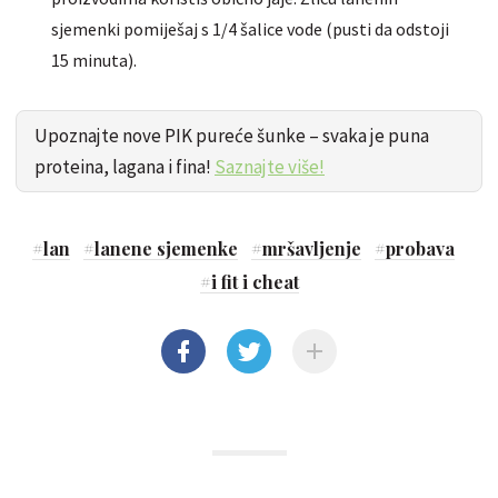
sjemenki pomiješaj s 1/4 šalice vode (pusti da odstoji
15 minuta).
Upoznajte nove PIK pureće šunke – svaka je puna
proteina, lagana i fina!
Saznajte više!
#
lan
#
lanene sjemenke
#
mršavljenje
#
probava
#
i fit i cheat