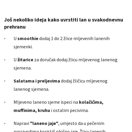
Još nekoliko ideja kako uvrstiti lan u svakodnevnu
prehranu
U
smoothie
dodaj 1 do 2 žlice mljevenih lanenih
sjemenki.
U
žitarice
za doručak dodaj žlicu mljevenog lanenog
sjemena.
Salatama i preljevima
dodaj žličicu mljevenog
lanenog sjemena.
Mljeveno laneno sjeme ispeci na
kolačićima,
muffinima, kruhu
i ostalim pecivima.
Napravi
"laneno jaje"
, umjesto da u pečenim
proizvodima koristiš obično jaje. Žlicu lanenih