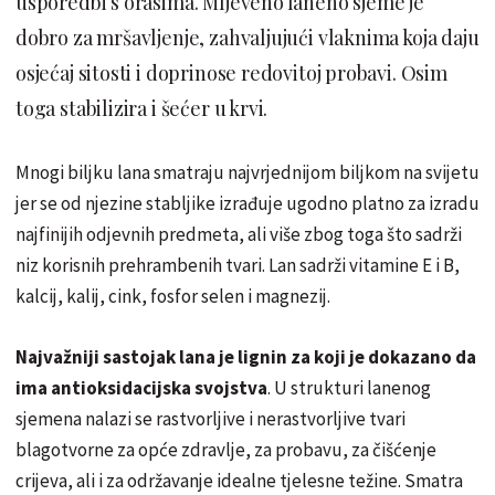
usporedbi s orasima. Mljeveno laneno sjeme je
dobro za mršavljenje, zahvaljujući vlaknima koja daju
osjećaj sitosti i doprinose redovitoj probavi. Osim
toga stabilizira i šećer u krvi.
Mnogi biljku lana smatraju najvrjednijom biljkom na svijetu
jer se od njezine stabljike izrađuje ugodno platno za izradu
najfinijih odjevnih predmeta, ali više zbog toga što sadrži
niz korisnih prehrambenih tvari. Lan sadrži vitamine E i B,
kalcij, kalij, cink, fosfor selen i magnezij.
Najvažniji sastojak lana je lignin za koji je dokazano da
ima antioksidacijska svojstva
. U strukturi lanenog
sjemena nalazi se rastvorljive i nerastvorljive tvari
blagotvorne za opće zdravlje, za probavu, za čišćenje
crijeva, ali i za održavanje idealne tjelesne težine. Smatra