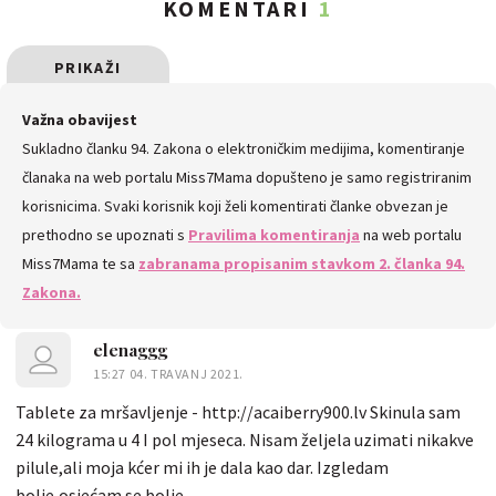
KOMENTARI
1
PRIKAŽI
SVE
Važna obavijest
Sukladno članku 94. Zakona o elektroničkim medijima, komentiranje
KOMENTARE
članaka na web portalu Miss7Mama dopušteno je samo registriranim
korisnicima. Svaki korisnik koji želi komentirati članke obvezan je
prethodno se upoznati s
Pravilima komentiranja
na web portalu
Miss7Mama te sa
zabranama propisanim stavkom 2. članka 94.
Zakona.
elenaggg
15:27 04. TRAVANJ 2021.
Tablete za mršavljenje - http://acaiberry900.lv Skinula sam
24 kilograma u 4 I pol mjeseca. Nisam željela uzimati nikakve
pilule,ali moja kćer mi ih je dala kao dar. Izgledam
bolje,osjećam se bolje.