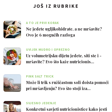
JOŠ IZ RUBRIKE
A TO JE PRVI KORAK
Ne jedete ugljikohidrate, a ne mršavite?
Ovo je 6 mogućih razloga
UVIJEK MUDRO I OPREZNO
Uz volumetrijsku dijetu jedete, siti ste i -
mršavite? Evo što kaže nutricionis…
PINK SALT TRICK
Može li trik s ružičastom soli doista pomoći
pri mršavljenju? Evo što stoji iza…
SVJESNO JEDENJE
Konkretni savjeti nutricionistice kako jesti