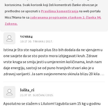
korisnicima. Svaki korisnik koji želi komentirati članke obvezan je
prethodno se upoznati s
Pravilima komentiranja
na web portalu
Miss7Mama te sa
zabranama propisanim stavkom 2. članka 94.
Zakona.
vesna4
10:17 30. TRAVANJ 2017.
Istina je što ste napisale plus što bih dodala da ne vjerujem u
one savjete da se sto posto mora izbjegavati kruh. Zdrave
vrste kruga se smiju jesti u umjerenim količinama, kruh nam
daje energiju, sastoji se od puno hranjivih stvari ako je u
zdravoj varijanti. Ja sam svojevremeno skinula blizu 20 kila i
jela sam za doručak dvije šnite kruha svaki dan, to radim i
danas. Samo treba paziti na ukupne količine svega što
lolita_ri
unosimo. Kretanje pomaže ali je po mom iskustvu važnije
21:37 07. SIJEČANJ 2015.
koliko unosiš hrane.
Apsolutno se slažem s Lilulom! Izgubila sam 15 kg u godinu