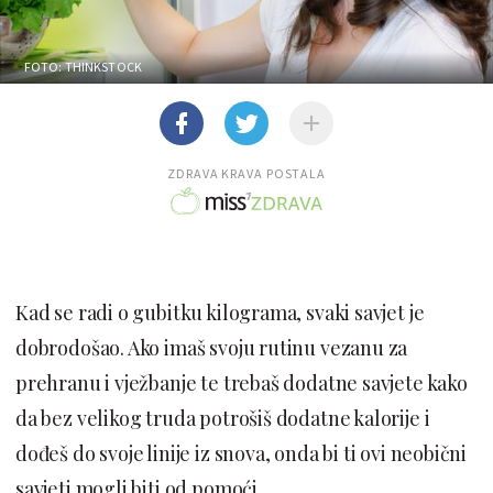
FOTO: THINKSTOCK
ZDRAVA KRAVA POSTALA
Kad se radi o gubitku kilograma, svaki savjet je
dobrodošao. Ako imaš svoju rutinu vezanu za
prehranu i vježbanje te trebaš dodatne savjete kako
da bez velikog truda potrošiš dodatne kalorije i
dođeš do svoje linije iz snova, onda bi ti ovi neobični
savjeti mogli biti od pomoći.