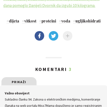
dana pomoglo Danijeli Dvornik da izgubi 10 kilograma.
#
dijeta
#
vitkost
#
proteini
#
voda
#
ugljikohidrati
KOMENTARI
3
PRIKAŽI
SVE
Važna obavijest
Sukladno članku 94. Zakona o elektroničkim medijima, komentiranje
KOMENTARE
članaka na web portalu Miss7Mama dopušteno je samo registriranim