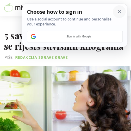
29. TRAVNJA 2017.
5 savjeta koji će ti pomoći da
Sign in with Google
se riješiš suvišnih kilograma
PIŠE
REDAKCIJA ZDRAVE KRAVE