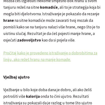
Možda ćeš izgledati nekome smiješno dok hranu u svom
tanjuru režeš na sitne
komadiće
, ali to je strategija koja bi
mogla biti djelotvorna. Istraživanje je pokazalo da rezanje
hrane
na sitne komadiće može zavarati tvoj mozak da
pomisli kako se na tanjuru nalazi više hrane, nego što je to
uistinu slučaj. Rezultat je da ćeš pojesti manje hrane, a
osjećati
zadovoljstvo
kao da si pojela više.
Pročitaj kako je provedeno istraživanje o dobrobitima za
liniju, ako režeš hranu na manje komade.
Vježbaj ujutro
Vježbanje u bilo koje doba dana je dobro, ali ako želiš
potrošiti više
kalorija
onda to čini ujutro. Rezultati
istraživanja su pokazali da je razlog u tome što ujutro