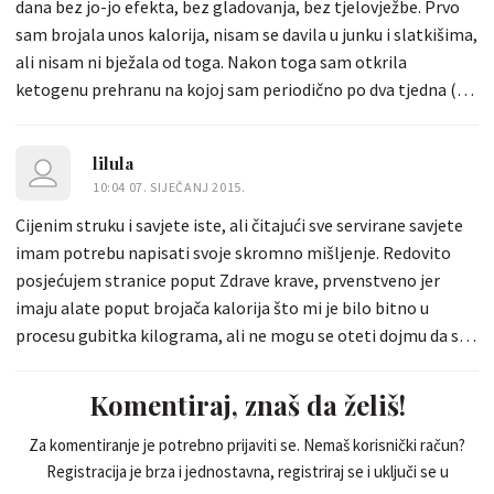
dana bez jo-jo efekta, bez gladovanja, bez tjelovježbe. Prvo
sam brojala unos kalorija, nisam se davila u junku i slatkišima,
ali nisam ni bježala od toga. Nakon toga sam otkrila
ketogenu prehranu na kojoj sam periodično po dva tjedna (jer
ne želim prenagli gubitak kilograma). Jedino o čemu treba
voditi računa je: ne jesti slatko nakon obroka! Kolač neka
lilula
bude međuobrok, ali ne desert. Pogreška je pojesti i voće
10:04 07. SIJEČANJ 2015.
nakon obroka jer je iskoristivost minimalna, a organizam
Cijenim struku i savjete iste, ali čitajući sve servirane savjete
odmah kreće trošiti uneseni šećer i pohranjuje pojedeni obrok
imam potrebu napisati svoje skromno mišljenje. Redovito
u masne naslage. U tome je sva mudrost! Može se jesti i
posjećujem stranice poput Zdrave krave, prvenstveno jer
panceta i majoneza, ali bez kruha. Može se jesti pašta, ali bez
imaju alate poput brojača kalorija što mi je bilo bitno u
masnoća u vidu masnog mesa ili umaka na bazi vrhnja...
procesu gubitka kilograma, ali ne mogu se oteti dojmu da se
od mršavljenja radi svemirska nauka. Toliko je dijeta na
repertoaru: brza dijeta, rižina dijeta, dijete izmjeničnih dana,
Komentiraj, znaš da želiš!
termogenična dijeta, limunova dijeta, dijeta sokovima... Da ne
nabrajam dalje jer je pregršt toga i iskreno većinu toga mi je
Za komentiranje je potrebno prijaviti se. Nemaš korisnički račun?
Registracija je brza i jednostavna, registriraj se i uključi se u
bilo tlaka uopće isprobavati. Smršavila sam 12 kilograma bez