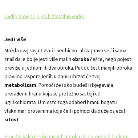
Ovdje provjeri piješ li dovoljno vode.
Jedi više
Možda ovaj savjet zvuči neobično, ali zapravo već i sama
znaš da je bolje jesti više malih
obroka
češće, nego pojesti
previše u jednom ili dva obroka. Pet do šest manjih obroka
pravilno
raspoređenih
u danu ubrzat će tvoj
metabolizam
. Pomoći će i ako budeš izbjegavala
prerađenu hranu koja se pretežno sastoji od
ugljikohidrata. Umjesto toga odaberi hranu bogatu
vlaknima i proteinima koja će ti pomoći da duže osjećaš
sitost
.
Pročitaj kako je više manjih obroka raspoređenih tijekom