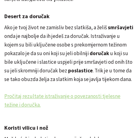
Desert za doručak
Ako je tvoj život ne zamisliv bez slatkiša, a želiš
smršavjeti
onda je najbolje da ih jedeš za doručak. Istraživanje u
kojem su bili uključene osobe s prekomjernom težinom
pokazalo je da su oni koji su jeli obilniji
doručak
u koji su
bile uključene i slastice uspjeli prije smršavjeti od
onih
što
su jeli skromniji doručak bez
poslastice
. Trik je u tome da
se tako obuzda želja za slatkim koja se javlja tijekom dana.
Pročitaj rezultate istraživanje o povezanosti tjelesne
težine i doručka.
Koristi vilicu i nož