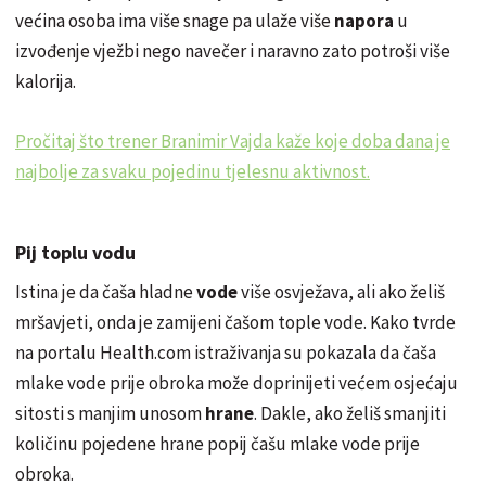
većina osoba ima više snage pa ulaže više
napora
u
izvođenje vježbi nego navečer i naravno zato potroši više
kalorija.
Pročitaj što trener Branimir Vajda kaže koje doba dana je
najbolje za svaku pojedinu tjelesnu aktivnost.
Pij toplu vodu
Istina je da čaša hladne
vode
više osvježava, ali ako želiš
mršavjeti, onda je zamijeni čašom tople vode. Kako tvrde
na portalu Health.com istraživanja su pokazala da čaša
mlake vode prije obroka može doprinijeti većem osjećaju
sitosti s manjim unosom
hrane
. Dakle, ako želiš smanjiti
količinu pojedene hrane popij čašu mlake vode prije
obroka.