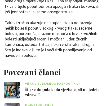
neke druge mjere koje ukazuju na raspodjelu masnog
tkiva u tijelu poput odnosa opsega struka i bokova, ili -
još jednostavnije, samo opsega struka.
Takav izračun ukazuje na stupanj rizika od razvoja
nekih bolesti poput visokog krvnog tlaka, šećerne
bolesti, poremećaja razine masnoća u krvi, krvožilnih
bolesti uključujući srčani i moždani udar, žučnih
kamenaca, osteoartritisa, nekih vrsta raka i drugih.
Što je indeks viši, to je i veći rizik pobolijevanja od
navedenih bolesti.
Povezani članci
VIŠAK VISCERALNOG MASNOG TKIVA
Što se događa kada vježbate, ali ne jedete
zdravo?
HRANA I ZDRAVLJE