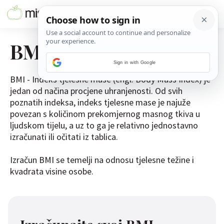
BMI kalkulator
Sign in with Google
BMI - Indeks tjelesne mase (engl. Body Mass Index) je
jedan od načina procjene uhranjenosti. Od svih
poznatih indeksa, indeks tjelesne mase je najuže
povezan s količinom prekomjernog masnog tkiva u
ljudskom tijelu, a uz to ga je relativno jednostavno
izračunati ili očitati iz tablica.
Izračun BMI se temelji na odnosu tjelesne težine i
kvadrata visine osobe.