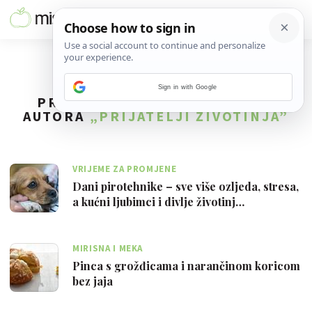
Sign in with Google
PRONAĐENO
43
REZULTATA ZA
AUTORA
„PRIJATELJI ŽIVOTINJA”
VRIJEME ZA PROMJENE
Dani pirotehnike – sve više ozljeda, stresa,
a kućni ljubimci i divlje životinj…
MIRISNA I MEKA
Pinca s grožđicama i narančinom koricom
bez jaja