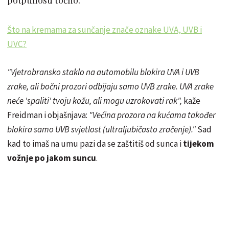
Što na kremama za sunčanje znače oznake UVA, UVB i
UVC?
"Vjetrobransko staklo na automobilu blokira UVA i UVB
zrake, ali bočni prozori odbijaju samo UVB zrake. UVA zrake
neće 'spaliti' tvoju kožu, ali mogu uzrokovati rak",
kaže
Freidman i objašnjava:
"Većina prozora na kućama također
blokira samo UVB svjetlost (ultraljubičasto zračenje)."
Sad
kad to imaš na umu pazi da se zaštitiš od sunca i
tijekom
vožnje po jakom suncu
.