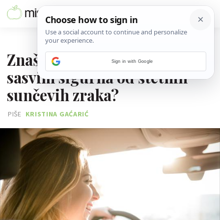
20. SRPNJA 2017.
Znaš li da iza stakla nisi
Sign in with Google
sasvim sigurna od štetnih
sunčevih zraka?
PIŠE
KRISTINA GAĆARIĆ