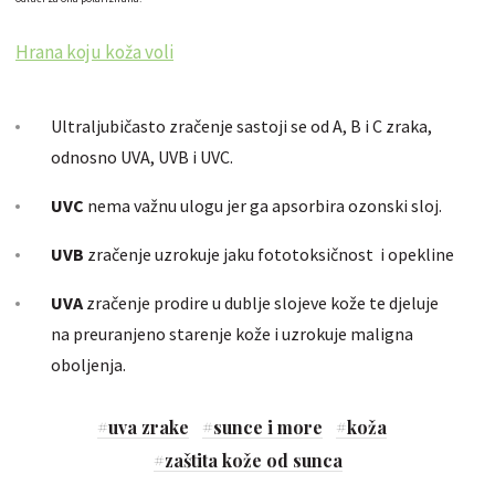
Hrana koju koža voli
Ultraljubičasto zračenje sastoji se od A, B i C zraka,
odnosno UVA, UVB i UVC.
UVC
nema važnu ulogu jer ga apsorbira ozonski sloj.
UVB
zračenje uzrokuje jaku fototoksičnost i opekline
UVA
zračenje prodire u dublje slojeve kože te djeluje
na preuranjeno starenje kože i uzrokuje maligna
oboljenja.
#
uva zrake
#
sunce i more
#
koža
#
zaštita kože od sunca