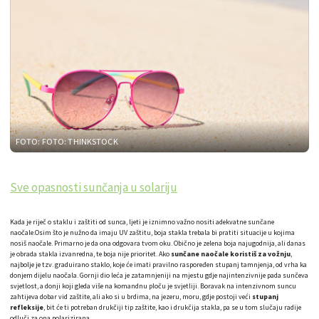
FOTO: FOTO: THINKSTOCK
Sve opasnosti sunčanja u solariju
Kada je riječ o staklu i zaštiti od sunca, ljeti je iznimno važno nositi adekvatne sunčane
naočale.Osim što je nužno da imaju UV zaštitu, boja stakla trebala bi pratiti situacije u kojima
nosiš naočale. Primarno je da ona odgovara tvom oku. Obično je zelena boja najugodnija, ali danas
je obrada stakla izvanredna, te boja nije prioritet. Ako
sunčane naočale koristiš za vožnju
,
najbolje je tzv. graduirano staklo, koje će imati pravilno raspoređen stupanj tamnjenja, od vrha ka
donjem dijelu naočala. Gornji dio leća je zatamnjeniji na mjestu gdje najintenzivnije pada sunčeva
svjetlost, a donji koji gleda više na komandnu ploču je svjetliji. Boravak na intenzivnom suncu
zahtijeva dobar vid zaštite, ali ako si u brdima, na jezeru, moru, gdje postoji veći
stupanj
refleksije
, bit će ti potreban drukčiji tip zaštite, kao i drukčija stakla, pa se u tom slučaju radije
odluči za ona polarizirana.