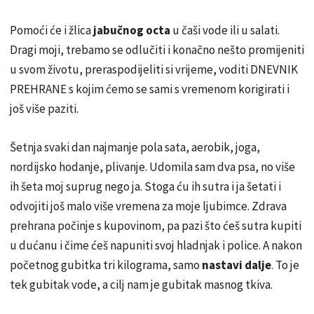
Pomoći će i žlica
jabučnog octa
u čaši vode ili u salati.
Dragi moji, trebamo se odlučiti i konačno nešto promijeniti
u svom životu, preraspodijeliti si vrijeme, voditi DNEVNIK
PREHRANE s kojim ćemo se sami s vremenom korigirati i
još više paziti.
Šetnja svaki dan najmanje pola sata, aerobik, joga,
nordijsko hodanje, plivanje. Udomila sam dva psa, no više
ih šeta moj suprug nego ja. Stoga ću ih sutra i ja šetati i
odvojiti još malo više vremena za moje ljubimce. Zdrava
prehrana počinje s kupovinom, pa pazi što ćeš sutra kupiti
u dućanu i čime ćeš napuniti svoj hladnjak i police. A nakon
početnog gubitka tri kilograma, samo
nastavi dalje
. To je
tek gubitak vode, a cilj nam je gubitak masnog tkiva.