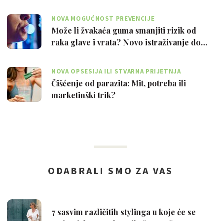
NOVA MOGUĆNOST PREVENCIJE
Može li žvakaća guma smanjiti rizik od
raka glave i vrata? Novo istraživanje do…
NOVA OPSESIJA ILI STVARNA PRIJETNJA
Čišćenje od parazita: Mit, potreba ili
marketinški trik?