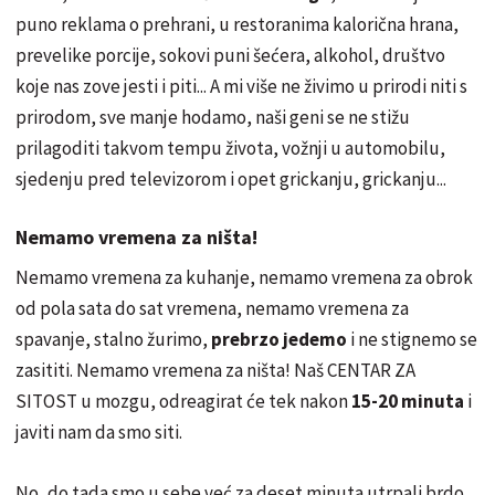
puno reklama o prehrani, u restoranima kalorična hrana,
prevelike porcije, sokovi puni šećera, alkohol,
društvo
koje nas zove jesti i piti... A mi više ne živimo u prirodi niti s
prirodom, sve manje hodamo, naši geni se ne stižu
prilagoditi takvom tempu života, vožnji u automobilu,
sjedenju pred televizorom i opet grickanju, grickanju...
Nemamo vremena za ništa!
Nemamo vremena za kuhanje, nemamo vremena za obrok
od pola sata do sat vremena, nemamo vremena za
spavanje, stalno žurimo,
prebrzo jedemo
i ne stignemo se
zasititi. Nemamo vremena za ništa! Naš CENTAR ZA
SITOST u mozgu, odreagirat će tek nakon
15-20 minuta
i
javiti nam da smo siti.
No, do tada smo u sebe već za deset minuta utrpali brdo