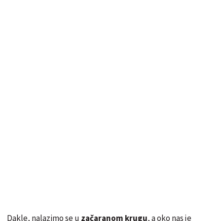
Dakle, nalazimo se u
začaranom krugu
, a oko nas je