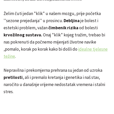
Želim čuti jedan "klik" u našem mozgu, prije početka
''sezone prejedanja'' u prosincu.
Debljina
je bolest i
estetski problem, važan
čimbenik rizika
od bolesti
krvožilnog sustava.
Onaj "klik" kojeg tražim, trebao bi
nas pokrenuti da počnemo mijenjati životne navike
,pomalo, korak po korak kako bi došli do
idealne tjelesne
težine
.
Nepravilna i prekomjerna prehrana su jedan od uzroka
pretilosti
, ali i premalo kretanja i genetika i naš stav,
naročito u današnje vrijeme nedostatak vremena i stalni
stres.