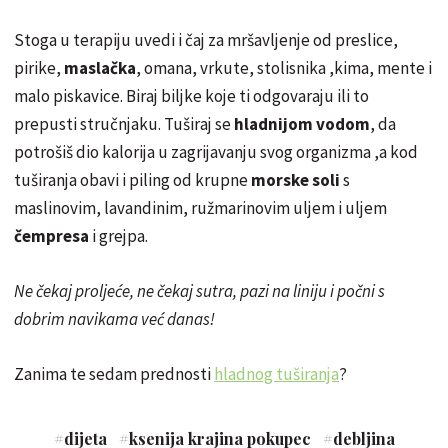
Stoga u terapiju uvedi i čaj za mršavljenje od preslice,
pirike,
maslačka
, omana, vrkute, stolisnika ,kima, mente i
malo piskavice. Biraj biljke koje ti odgovaraju ili to
prepusti stručnjaku. Tuširaj se
hladnijom vodom
, da
potrošiš dio kalorija u zagrijavanju svog organizma ,a kod
tuširanja obavi i piling od krupne
morske soli
s
maslinovim
, lavandinim, ružmarinovim uljem i uljem
čempresa
i grejpa.
Ne čekaj proljeće, ne čekaj sutra, pazi na liniju i počni s
dobrim navikama već danas!
Zanima te sedam prednosti
hladnog tuširanja
?
#
dijeta
#
ksenija krajina pokupec
#
debljina