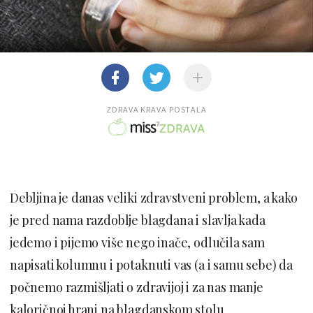
ZDRAVA KRAVA POSTALA
Debljina je danas veliki zdravstveni problem, a kako
je pred nama razdoblje blagdana i slavlja kada
jedemo i pijemo više nego inače, odlučila sam
napisati kolumnu i potaknuti vas (a i samu sebe) da
počnemo razmišljati o zdravijoj i za nas manje
kaloričnoj hrani na blagdanskom stolu