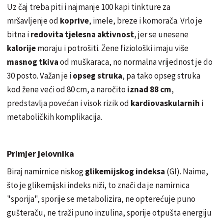
Uz čaj treba piti i najmanje 100 kapi tinkture za
mršavljenje od
koprive
, imele, breze i komorača. Vrlo je
bitna i
redovita tjelesna aktivnost
, jer se
unesene
kalorije
moraju i potrošiti. Žene fiziološki imaju više
masnog tkiva
od muškaraca, no normalna vrijednost je do
30 posto. Važan je i
opseg struka
, pa tako opseg struka
kod žene veći od 80 cm, a naročito
iznad 88 cm
,
predstavlja povećan i visok rizik od
kardiovaskularnih
i
metaboličkih komplikacija.
Primjer jelovnika
Biraj namirnice niskog
glikemijskog indeksa
(GI). Naime,
što je glikemijski indeks niži, to znači da je namirnica
"sporija", sporije se metabolizira, ne opterećuje puno
gušteraču, ne traži puno inzulina, sporije otpušta energiju