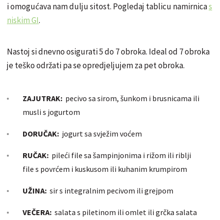
i omogućava nam dulju sitost. Pogledaj tablicu namirnica
s
niskim GI
.
Nastoj si dnevno osigurati 5 do 7 obroka. Ideal od 7 obroka
je teško održati pa se opredjeljujem za pet obroka.
ZAJUTRAK:
pecivo sa sirom, šunkom i brusnicama ili
musli
s jogurtom
DORUČAK:
jogurt sa svježim voćem
RUČAK:
pileći
file sa šampinjonima i rižom ili riblji
file s povrćem i kuskusom ili kuhanim krumpirom
UŽINA:
sir s integralnim pecivom ili grejpom
VEČERA:
salata s piletinom ili omlet ili grčka salata