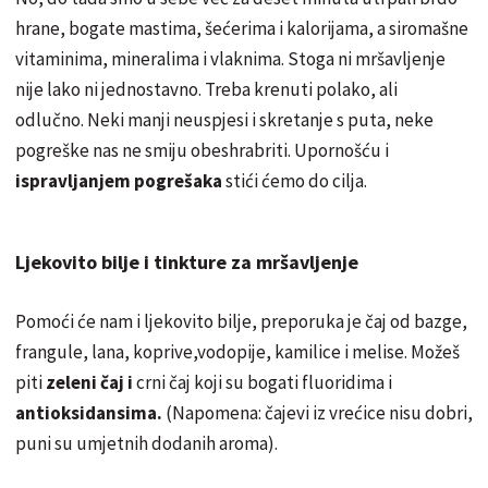
hrane, bogate mastima, š
ećerima
i kalorijama, a siromašne
vitaminima, mineralima i vlaknima. Stoga ni mršavljenje
nije lako ni jednostavno. Treba krenuti polako, ali
odlučno. Neki manji neuspjesi i skretanje s puta, neke
pogreške nas ne smiju obeshrabriti. Upornošću i
ispravljanjem pogrešaka
stići ćemo do cilja.
Ljekovito bilje i tinkture za mršavljenje
Pomoći će nam i ljekovito bilje, preporuka je čaj od bazge,
frangule, lana, koprive,vodopije, kamilice i melise. Možeš
piti
zeleni čaj i
crni čaj koji su bogati fluoridima i
antioksidansima.
(Napomena: čajevi iz vrećice nisu dobri,
puni su umjetnih dodanih aroma).