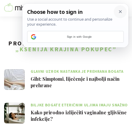
Sign in with Google
PRONAĐENO
22
REZULTATA ZA TAG
„KSENIJA KRAJINA POKUPEC”
GLAVNI UZROK NASTANKA JE PREHRANA BOGATA
PROTEINIMA
Giht: Simptomi, liječenje i najbolji način
prehrane
BILJKE BOGATE ETERIČNIM ULJIMA IMAJU SNAŽNO
PROTUGLJIVIČNO DJELOVANJE
Kako prirodno izliječiti vaginalne gljivične
infekcije?