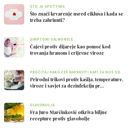
ŠTO JE SPOTTING
Što znači krvarenje usred ciklusa i kada se
treba zabrinuti?
SIMPTOMI SALMONELE
Čajevi protiv dijareje kao pomoć kod
trovanja hranom i crijevne viroze
PROČITAJ KAKO ĆEŠ NAPRAVITI KAPI ZA NOS OD
BADEMOVOG, NEVENOVOG ULJA TE MENTE
Prirodni trikovi protiv kašlja, temperature,
viroze i savjet za dezinfekciju pr…
GLAVOBOLJA
Fra Juro Marčinković otkriva biljne
recepture protiv glavobolje