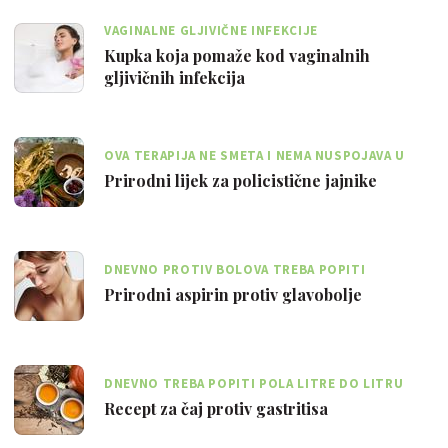
VAGINALNE GLJIVIČNE INFEKCIJE
Kupka koja pomaže kod vaginalnih
gljivičnih infekcija
OVA TERAPIJA NE SMETA I NEMA NUSPOJAVA U
SLUČAJU TRUDNOĆE
Prirodni lijek za policistične jajnike
DNEVNO PROTIV BOLOVA TREBA POPITI
NAJMANJE POLA LITRE TOPLOG ČAJA
Prirodni aspirin protiv glavobolje
DNEVNO TREBA POPITI POLA LITRE DO LITRU
MLAKOG ČAJA, BEZ MEDA ILI LIMUNA
Recept za čaj protiv gastritisa