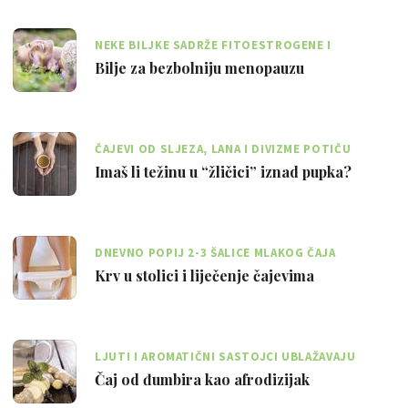
NEKE BILJKE SADRŽE FITOESTROGENE I
FITOPROGESTERON, TVARI SLIČNE NAŠIM
Bilje za bezbolniju menopauzu
HORMONIMA
ČAJEVI OD SLJEZA, LANA I DIVIZME POTIČU
PROIZVODNJU SLUZI KOJA ŠTITI OD KISELINE
Imaš li težinu u “žličici” iznad pupka?
DNEVNO POPIJ 2-3 ŠALICE MLAKOG ČAJA
HRASTOVE KORE, METVICE, KAMILICE I PRESLICE
Krv u stolici i liječenje čajevima
LJUTI I AROMATIČNI SASTOJCI UBLAŽAVAJU
MUČNINU I POVRAĆANJE
Čaj od đumbira kao afrodizijak