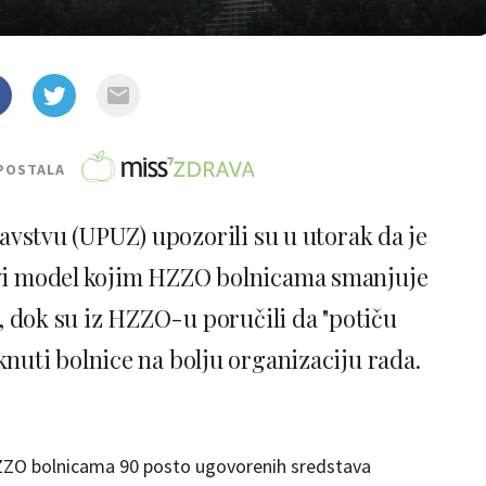
POSTALA
vstvu (UPUZ) upozorili su u utorak da je
ovi model kojim HZZO bolnicama smanjuje
 dok su iz HZZO-u poručili da "potiču
knuti bolnice na bolju organizaciju rada.
ZZO bolnicama 90 posto ugovorenih sredstava