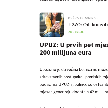
MOŽDA TE ZANIMA...
HZZO: Od danas dos
brojeve
ZDRAVLJE
UPUZ: U prvih pet mjes
200 milijuna eura
Upozorio je da većina bolnica ne može 
zdravstvenih postupaka i preniskih mj
podacima UPUZ-a, bolnice su ostvarile 
mjesec generiraju dodatnih 42 milijun