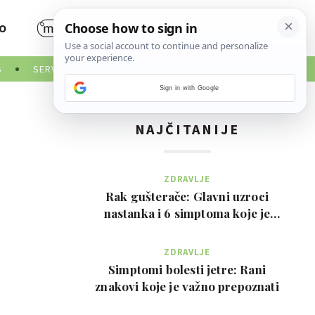
O
S
SERVISNE INFORMACIJE
Sign in with Google
NAJČITANIJE
ZDRAVLJE
Rak gušterače: Glavni uzroci
nastanka i 6 simptoma koje je
važno prepoznati na …
ZDRAVLJE
Simptomi bolesti jetre: Rani
znakovi koje je važno prepoznati