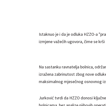
Istaknuo je i da je odluka HZZO-a "prav
izmjene važećih ugovora, čime se kr
Na sastanku ravnatelja bolnica, održa
izražena zabrinutost zbog nove odluke
maksimalnog mjesečnog osnovnog izno
Jurković tvrdi da HZZO donosi ključne
bolnicama, bez analize njihovih opera