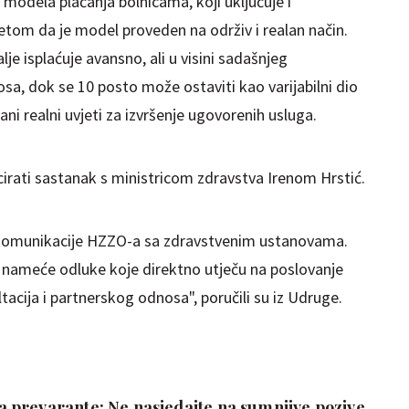
odela plaćanja bolnicama, koji uključuje i
etom da je model proveden na održiv i realan način.
je isplaćuje avansno, ali u visini sadašnjeg
, dok se 10 posto može ostaviti kao varijabilni dio
i realni uvjeti za izvršenje ugovorenih usluga.
cirati sastanak s ministricom zdravstva Irenom Hrstić.
n komunikacije HZZO-a sa zdravstvenim ustanovama.
 nameće odluke koje direktno utječu na poslovanje
tacija i partnerskog odnosa", poručili su iz Udruge.
prevarante: Ne nasjedajte na sumnjive pozive