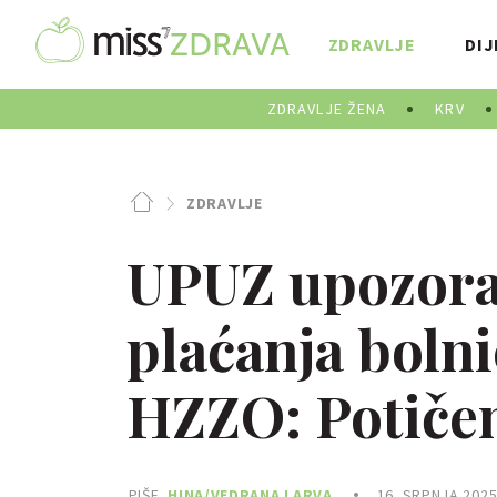
ZDRAVLJE
DIJ
ZDRAVLJE ŽENA
KRV
ZDRAVLJE
UPUZ upozorav
plaćanja boln
HZZO: Potiče
PIŠE
HINA/VEDRANA LARVA
16. SRPNJA 2025