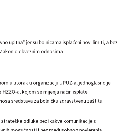
no upitna" jer su bolnicama isplaćeni novi limiti, a bez
ši Zakon o obveznim odnosima
nom u utorak u organizaciji UPUZ-a, jednoglasno je
 HZZO-a, kojom se mijenja način isplate
sa sredstava za bolničku zdravstvenu zaštitu.
 strateške odluke bez ikakve komunikacije s
tivnih mogućnosti i bez međusobnog povjerenja.