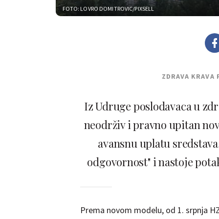
FOTO: LOVRO DOMITROVIC/PIXSELL
ZDRAVA KRAVA 
Iz Udruge poslodavaca u zdra
neodrživ i pravno upitan n
avansnu uplatu sredstava,
odgovornost" i nastoje pota
Prema novom modelu, od 1. srpnja H