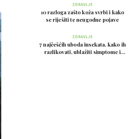
ZDRAVLJE
10 razloga zašto koža svrbi i kako
se riješiti te neugodne pojave
ZDRAVLJE
7 najčešćih uboda insekata, kako ih
razlikovati, ublažiti simptome i
kada zvati…