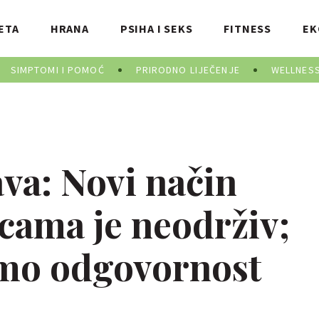
ETA
HRANA
PSIHA I SEKS
FITNESS
EK
SIMPTOMI I POMOĆ
PRIRODNO LIJEČENJE
WELLNES
a: Novi način
icama je neodrživ;
mo odgovornost
.