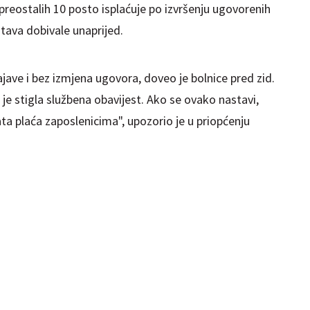
 preostalih 10 posto isplaćuje po izvršenju ugovorenih
tava dobivale unaprijed.
ave i bez izmjena ugovora, doveo je bolnice pred zid.
e stigla službena obavijest. Ako se ovako nastavi,
ata plaća zaposlenicima", upozorio je u priopćenju