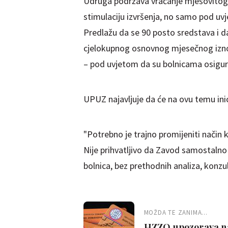
Udruga podržava vraćanje mješovitog m
stimulaciju izvršenja, no samo pod uvj
Predlažu da se 90 posto sredstava i dal
cjelokupnog osnovnog mjesečnog iznosa
– pod uvjetom da su bolnicama osiguran
UPUZ najavljuje da će na ovu temu ini
"Potrebno je trajno promijeniti nači
Nije prihvatljivo da Zavod samostalno
bolnica, bez prethodnih analiza, konzul
MOŽDA TE ZANIMA...
HZZO upozorava na 