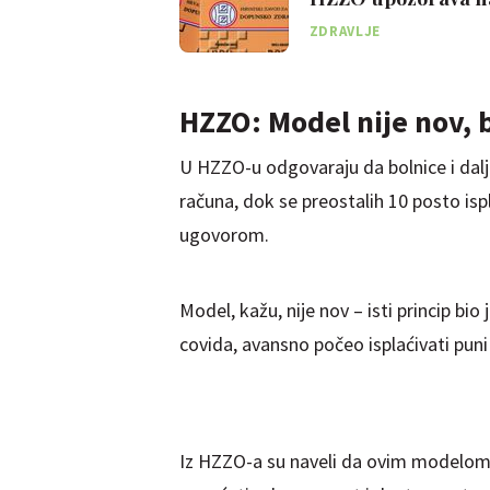
ZDRAVLJE
HZZO: Model nije nov, b
U HZZO-u odgovaraju da bolnice i dalj
računa, dok se preostalih 10 posto is
ugovorom.
Model, kažu, nije nov – isti princip bi
covida, avansno počeo isplaćivati puni
Iz HZZO-a su naveli da ovim modelom ž