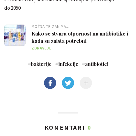
do 2050.
MOŽDA TE ZANIMA...
Kako se stvara otpornost na antibiotike i
kada su zaista potrebni
ZDRAVLJE
#
bakterije
#
infekcije
#
antibiotici
KOMENTARI
0