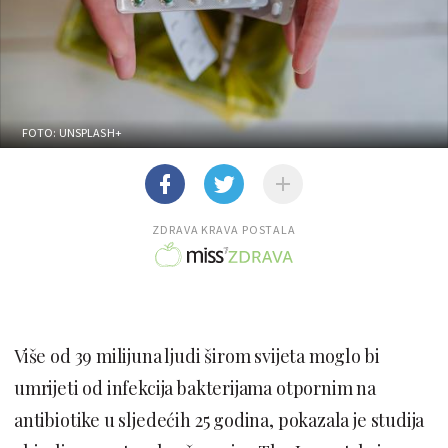
FOTO: UNSPLASH+
ZDRAVA KRAVA POSTALA
Više od 39 milijuna ljudi širom svijeta moglo bi
umrijeti od infekcija bakterijama otpornim na
antibiotike u sljedećih 25 godina, pokazala je studija