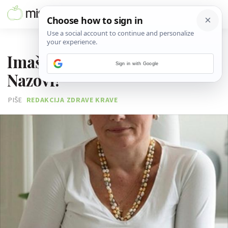
28. STUDENOGA 2013.
Imaš intimni problem?
Sign in with Google
Nazovi!
PIŠE
REDAKCIJA ZDRAVE KRAVE