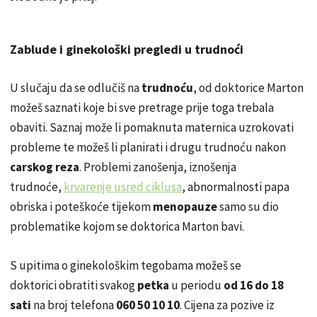
Zablude i ginekološki pregledi u trudnoći
U slučaju da se odlučiš na
trudnoću
, od doktorice Marton
možeš saznati koje bi sve pretrage prije toga trebala
obaviti. Saznaj može li pomaknuta maternica uzrokovati
probleme te možeš li planirati i drugu trudnoću nakon
carskog reza
. Problemi zanošenja, iznošenja
trudnoće,
krvarenje usred ciklusa
, abnormalnosti papa
obriska i poteškoće tijekom
menopauze
samo su dio
problematike kojom se doktorica Marton bavi.
S upitima o ginekološkim tegobama možeš se
doktorici obratiti svakog
petka
u periodu
od 16 do 18
sati
na broj telefona
060 50 10 10
. Cijena za pozive iz