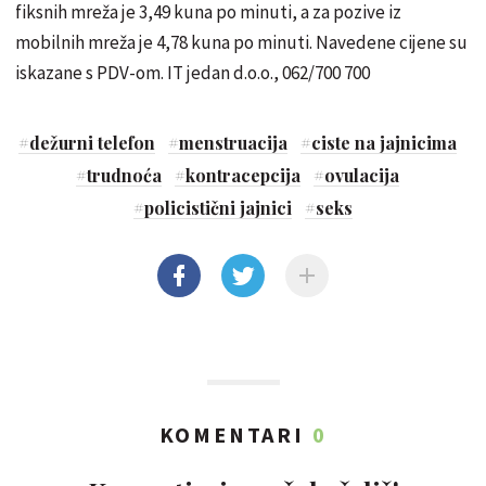
fiksnih mreža je 3,49 kuna po minuti, a za pozive iz
mobilnih mreža je 4,78 kuna po minuti. Navedene cijene su
iskazane s PDV-om. IT jedan d.o.o., 062/700 700
#
dežurni telefon
#
menstruacija
#
ciste na jajnicima
#
trudnoća
#
kontracepcija
#
ovulacija
#
policistični jajnici
#
seks
KOMENTARI
0