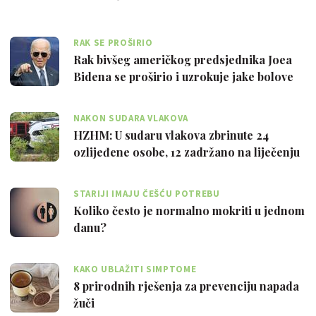
RAK SE PROŠIRIO
Rak bivšeg američkog predsjednika Joea
Bidena se proširio i uzrokuje jake bolove
NAKON SUDARA VLAKOVA
HZHM: U sudaru vlakova zbrinute 24
ozlijeđene osobe, 12 zadržano na liječenju
STARIJI IMAJU ČEŠĆU POTREBU
Koliko često je normalno mokriti u jednom
danu?
KAKO UBLAŽITI SIMPTOME
8 prirodnih rješenja za prevenciju napada
žuči