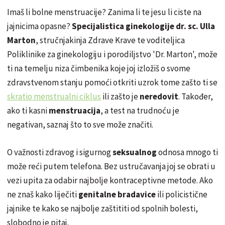
Imaš li bolne menstruacije? Zanima li te jesu li ciste na
jajnicima opasne?
Specijalistica ginekologije dr. sc.
Ulla
Marton
, stručnjakinja Zdrave Krave te voditeljica
Poliklinike za ginekologiju i porodiljstvo 'Dr. Marton', može
ti na temelju niza čimbenika koje joj izložiš o svome
zdravstvenom stanju pomoći otkriti uzrok tome zašto ti se
skratio menstrualni ciklus
ili zašto je
neredovit
. Također,
ako ti kasni
menstruacija
, a test na trudnoću je
negativan, saznaj što to sve može značiti.
O važnosti zdravog i sigurnog
seksualnog
odnosa mnogo ti
može reći putem telefona. Bez ustručavanja joj se obrati u
vezi upita za odabir najbolje kontraceptivne metode. Ako
ne znaš kako liječiti
genitalne bradavice
ili policistične
jajnike te kako se najbolje zaštititi od spolnih bolesti,
slobodno je pitaj.