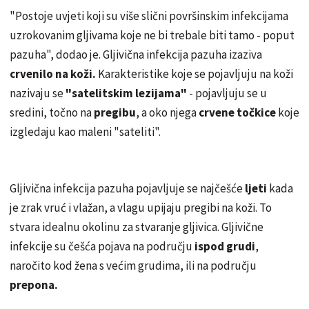
"Postoje uvjeti koji su više slični površinskim infekcijama
uzrokovanim gljivama koje ne bi trebale biti tamo - poput
pazuha", dodao je. Gljivična infekcija pazuha izaziva
crvenilo na koži.
Karakteristike koje se pojavljuju na koži
nazivaju se
"satelitskim lezijama"
- pojavljuju se u
sredini, točno na
pregibu
, a oko njega
crvene točkice
koje
izgledaju kao maleni "sateliti".
Gljivična infekcija pazuha pojavljuje se najčešće
ljeti
kada
je zrak vruć i vlažan, a vlagu upijaju pregibi na koži. To
stvara idealnu okolinu za stvaranje gljivica. Gljivične
infekcije su češća pojava na području
ispod grudi
,
naročito kod žena s većim grudima, ili na području
prepona.