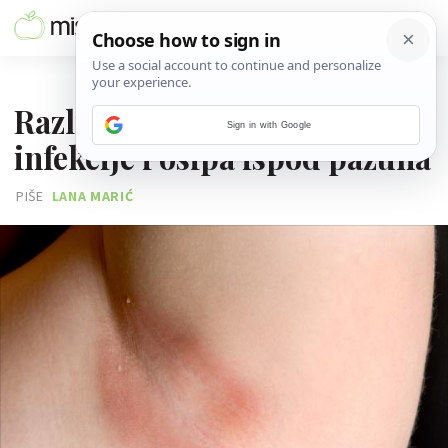
07. SRPNJA 2022.
Razlika između gljivične
Sign in with Google
infekcije i osipa ispod pazuha
PIŠE
LANA MARIĆ