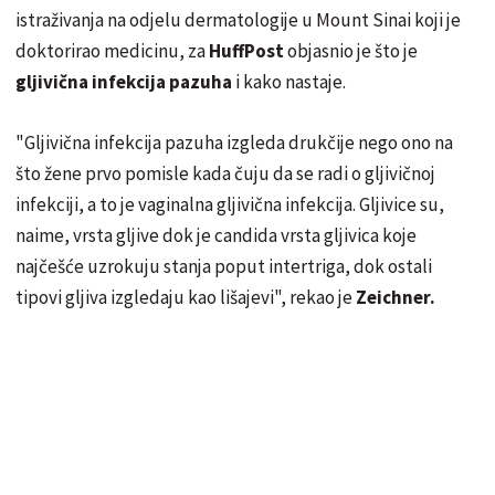
istraživanja na odjelu dermatologije u Mount Sinai koji je
doktorirao medicinu, za
HuffPost
objasnio je što je
gljivična infekcija pazuha
i kako nastaje.
"Gljivična infekcija pazuha izgleda drukčije nego ono na
što žene prvo pomisle kada čuju da se radi o gljivičnoj
infekciji, a to je vaginalna gljivična infekcija. Gljivice su,
naime, vrsta gljive dok je candida vrsta gljivica koje
najčešće uzrokuju stanja poput intertriga, dok ostali
tipovi gljiva izgledaju kao lišajevi", rekao je
Zeichner.