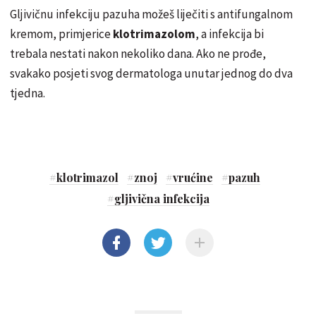
Gljivičnu infekciju pazuha možeš liječiti s antifungalnom
kremom, primjerice
klotrimazolom
, a infekcija bi
trebala nestati nakon nekoliko dana. Ako ne prođe,
svakako posjeti svog dermatologa unutar jednog do dva
tjedna.
#
klotrimazol
#
znoj
#
vrućine
#
pazuh
#
gljivična infekcija