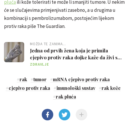
pluća
ili kože tolerirati te može li smanjiti tumore. U nekim
će se slučajevima primjenjivati ​​zasebno, a u drugima u
kombinaciji s pembrolizumabom, postojećim lijekom
protiv raka piše The Guardian.
MOŽDA TE ZANIMA...
Jedna od prvih žena koja je primila
cjepivo protiv raka dojke kaže da živi s
manje straha
ZDRAVLJE
#
rak
#
tumor
#
mRNA cjepivo protiv raka
#
cjepivo protiv raka
#
imunološki sustav
#
rak kože
#
rak pluća