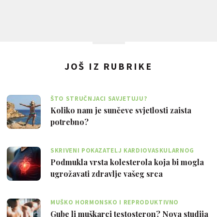
JOŠ IZ RUBRIKE
ŠTO STRUČNJACI SAVJETUJU?
Koliko nam je sunčeve svjetlosti zaista
potrebno?
SKRIVENI POKAZATELJ KARDIOVASKULARNOG
RIZIKA
Podmukla vrsta kolesterola koja bi mogla
ugrožavati zdravlje vašeg srca
MUŠKO HORMONSKO I REPRODUKTIVNO
ZDRAVLJE
Gube li muškarci testosteron? Nova studija