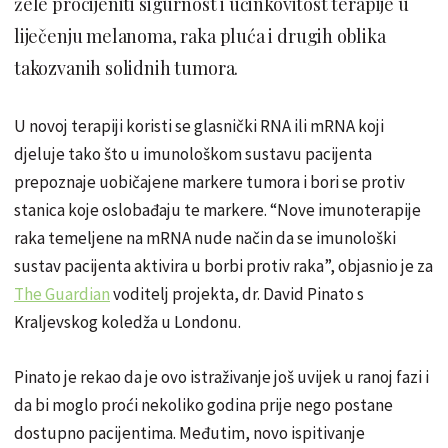
žele procijeniti sigurnost i učinkovitost terapije u
liječenju melanoma, raka pluća i drugih oblika
takozvanih solidnih tumora.
U novoj terapiji koristi se glasnički RNA ili mRNA koji
djeluje tako što u imunološkom sustavu pacijenta
prepoznaje uobičajene markere tumora i bori se protiv
stanica koje oslobađaju te markere. “Nove imunoterapije
raka temeljene na mRNA nude način da se imunološki
sustav pacijenta aktivira u borbi protiv raka”, objasnio je za
The Guardian
voditelj projekta, dr. David Pinato s
Kraljevskog koledža u Londonu.
Pinato je rekao da je ovo istraživanje još uvijek u ranoj fazi i
da bi moglo proći nekoliko godina prije nego postane
dostupno pacijentima. Međutim, novo ispitivanje