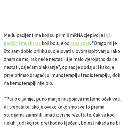
Među pacijentima koji su primili mRNA cjepivo je i
81-
godišnji muškarac
koji boluje od
raka kože
. "Drago mi je
što sam dobio priliku sudjelovati u ovom ispitivanju. Iako
znam da moj rak neće nestati ili je malo vjerojatno da će
nestati, osjećam olakšanje", opisao je dodajući kako je
prije primao drugačiju imunoterapiju i radioterapiju, dok
na kemoterapiji nije bio.
"Puno ciljanije, puno manje nuspojava možemo očekivati,
a i trebala bi, ako je ovako kako smo sve to prema
studijama zamislili, imati izvrsne rezultate. Čak se kod
nekih ljudi koji su prethodno liječeni, bolest nikada ne bi