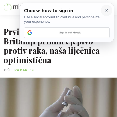
09. VELJAČE 2024.
Prvi pacijenti u Velikoj
Sign in with Google
Britaniji primili cjepivo
protiv raka, naša liječnica
optimistična
PIŠE
IVA BARLEK