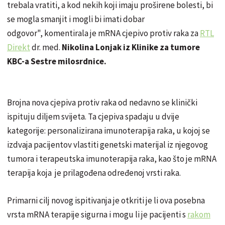
trebala vratiti, a kod nekih koji imaju proširene bolesti, bi
se mogla smanjit i mogli bi imati dobar
odgovor", komentirala je mRNA cjepivo protiv raka za
RTL
Direkt
dr. med.
Nikolina Lonjak iz Klinike za tumore
KBC-a Sestre milosrdnice.
Brojna nova cjepiva protiv raka od nedavno se klinički
ispituju diljem svijeta. Ta cjepiva spadaju u dvije
kategorije: personalizirana imunoterapija raka, u kojoj se
izdvaja pacijentov vlastiti genetski materijal iz njegovog
tumora i terapeutska imunoterapija raka, kao što je mRNA
terapija koja je prilagođena određenoj vrsti raka.
Primarni cilj novog ispitivanja je otkriti je li ova posebna
vrsta mRNA terapije sigurna i mogu li je pacijenti s
rakom