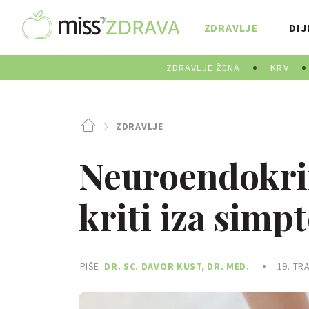
ZDRAVLJE
DIJ
ZDRAVLJE ŽENA
KRV
ZDRAVLJE
Neuroendokri
kriti iza simp
PIŠE
DR. SC. DAVOR KUST, DR. MED.
19. TR