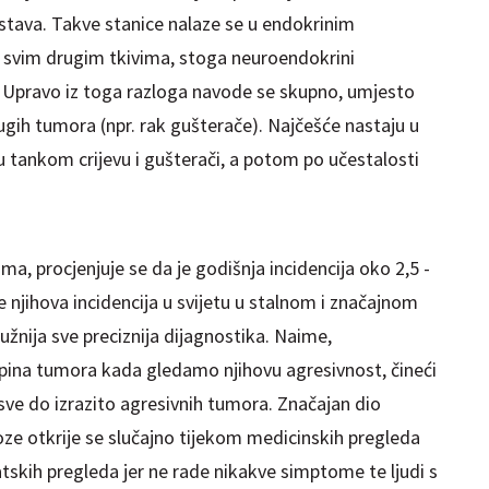
stava. Takve stanice nalaze se u endokrinim
o svim drugim tkivima, stoga neuroendokrini
u. Upravo iz toga razloga navode se skupno, umjesto
ih tumora (npr. rak gušterače). Najčešće nastaju u
 tankom crijevu i gušterači, a potom po učestalosti
a, procjenjuje se da je godišnja incidencija oko 2,5 -
e njihova
incidencija u svijetu u stalnom i značajnom
užnija sve preciznija dijagnostika. Naime,
upina tumora kada gledamo njihovu agresivnost, čineći
sve do izrazito agresivnih tumora. Značajan dio
e otkrije se slučajno tijekom medicinskih pregleda
atskih pregleda jer ne rade nikakve simptome te ljudi s