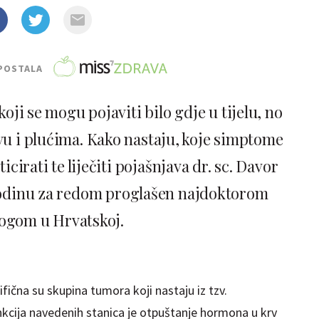
POSTALA
oji se mogu pojaviti bilo gdje u tijelu, no
u i plućima. Kako nastaju, koje simptome
icirati te liječiti pojašnjava dr. sc. Davor
 godinu za redom proglašen najdoktorom
ogom u Hrvatskoj.
ična su skupina tumora koji nastaju iz tzv.
kcija navedenih stanica je otpuštanje hormona u krv