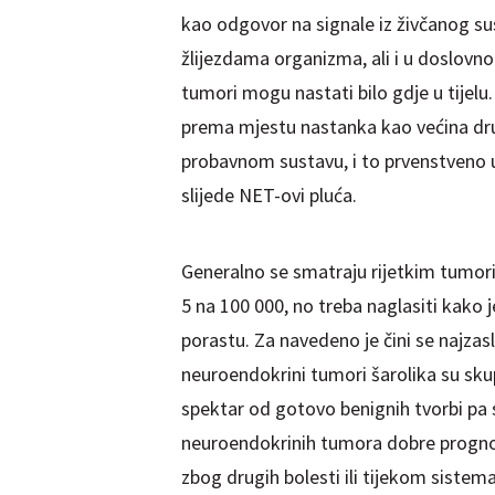
kao odgovor na signale iz živčanog su
žlijezdama organizma, ali i u doslovn
tumori mogu nastati bilo gdje u tijel
prema mjestu nastanka kao većina drug
probavnom sustavu, i to prvenstveno u
slijede NET-ovi pluća.
Generalno se smatraju rijetkim tumorim
5 na 100 000, no treba naglasiti kako j
porastu. Za navedeno je čini se najzasl
neuroendokrini tumori šarolika su sk
spektar od gotovo benignih tvorbi pa 
neuroendokrinih tumora dobre prognoz
zbog drugih bolesti ili tijekom sistem