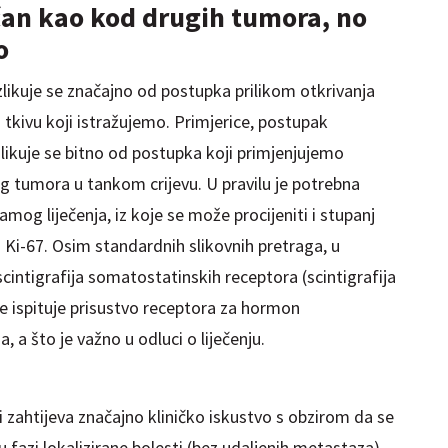
ičan kao kod drugih tumora, no
o
likuje se značajno od postupka prilikom otkrivanja
tkivu koji istražujemo. Primjerice, postupak
likuje se bitno od postupka koji primjenjujemo
og tumora u tankom crijevu. U pravilu je potrebna
amog liječenja, iz koje se može procijeniti i stupanj
 Ki-67. Osim standardnih slikovnih pretraga, u
scintigrafija somatostatinskih receptora (scintigrafija
se ispituje prisustvo receptora za hormon
a što je važno u odluci o liječenju.
 zahtijeva značajno kliničko iskustvo
s obzirom da se
u fazi lokalizirane bolesti (bez udaljenih metastaza)