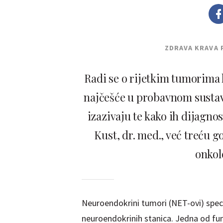
ZDRAVA KRAVA 
Radi se o rijetkim tumorima k
najčešće u probavnom sustav
izazivaju te kako ih dijagnost
Kust, dr. med., već treću
onkol
Neuroendokrini tumori (NET-ovi) specif
neuroendokrinih stanica. Jedna od fun