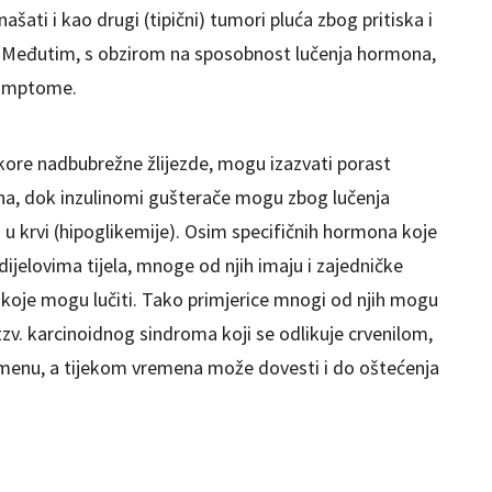
ati i kao drugi (tipični) tumori pluća zbog pritiska i
e. Međutim, s obzirom na sposobnost lučenja hormona,
simptome.
kore nadbubrežne žlijezde, mogu izazvati porast
na, dok inzulinomi gušterače mogu zbog lučenja
a u krvi (hipoglikemije). Osim specifičnih hormona koje
ijelovima tijela, mnoge od njih imaju i zajedničke
i koje mogu lučiti. Tako primjerice mnogi od njih mogu
tzv. karcinoidnog sindroma koji se odlikuje crvenilom,
enu, a tijekom vremena može dovesti i do oštećenja