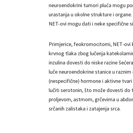
neuroendokrini tumori pluća mogu ponaš
urastanja u okolne strukture i organ
NET-ovi mogu dati i neke specifične 
Primjerice, feokromocitomi, NET-ovi 
krvnog tlaka zbog lučenja katekolami
inzulina dovesti do niske razine šećer
luče neuroendokrine stanice u raznim d
(nespecifične) hormone i aktivne tvar
lučiti serotonin, što može dovesti do 
proljevom, astmom, grčevima u abdom
srčanih zalistaka i zatajenja srca.