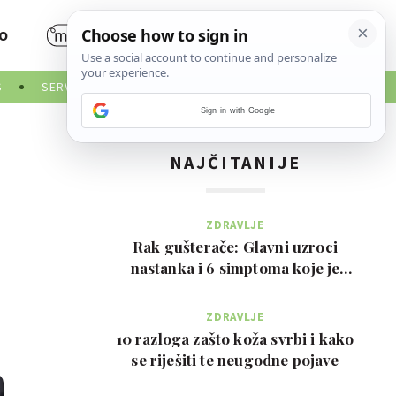
O
S
SERVISNE INFORMACIJE
Sign in with Google
NAJČITANIJE
ZDRAVLJE
Rak gušterače: Glavni uzroci
nastanka i 6 simptoma koje je
važno prepoznati na …
ZDRAVLJE
10 razloga zašto koža svrbi i kako
se riješiti te neugodne pojave