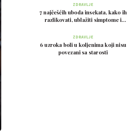
ZDRAVLJE
7 najčešćih uboda insekata, kako ih
razlikovati, ublažiti simptome i
kada zvati…
ZDRAVLJE
6 uzroka boli u koljenima koji nisu
povezani sa starosti