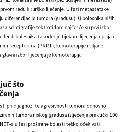
u prvom redu kirurško liječenje. U fazi metastatske
nju diferencijacije tumora (gradusu). U bolesnika nižih
laza scintigrafije tektrotidom najčešće su prvi izbor
edenih bolesnika također je tijekom liječenja opcija i
dnim receptorima (PRRT), kemoterapije i ciljane
glavni izbor liječenja je kemoterapija.
juč što
ečenja
esti pri dijagnozi te agresivnosti tumora odnosno
ziranih tumora niskog gradusa izlječenje praktički 100
 NET-a u fazi proširene bolesti teško očekivati