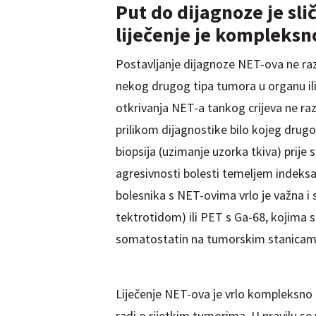
Put do dijagnoze je sl
liječenje je kompleksn
Postavljanje dijagnoze NET-ova ne raz
nekog drugog tipa tumora u organu ili 
otkrivanja NET-a tankog crijeva ne raz
prilikom dijagnostike bilo kojeg drug
biopsija (uzimanje uzorka tkiva) prije s
agresivnosti bolesti temeljem indeksa
bolesnika s NET-ovima vrlo je važna i 
tektrotidom) ili PET s Ga-68, kojima 
somatostatin na tumorskim stanicama, 
Liječenje NET-ova je vrlo kompleksno i
radi o rijetkim tumorima. U pravilu se 