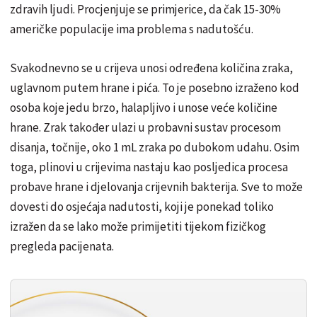
zdravih ljudi. Procjenjuje se primjerice, da čak 15-30%
američke populacije ima problema s nadutošću.
Svakodnevno se u crijeva unosi određena količina zraka,
uglavnom putem hrane i pića. To je posebno izraženo kod
osoba koje jedu brzo, halapljivo i unose veće količine
hrane. Zrak također ulazi u probavni sustav procesom
disanja, točnije, oko 1 mL zraka po dubokom udahu. Osim
toga, plinovi u crijevima nastaju kao posljedica procesa
probave hrane i djelovanja crijevnih bakterija. Sve to može
dovesti do osjećaja nadutosti, koji je ponekad toliko
izražen da se lako može primijetiti tijekom fizičkog
pregleda pacijenata.