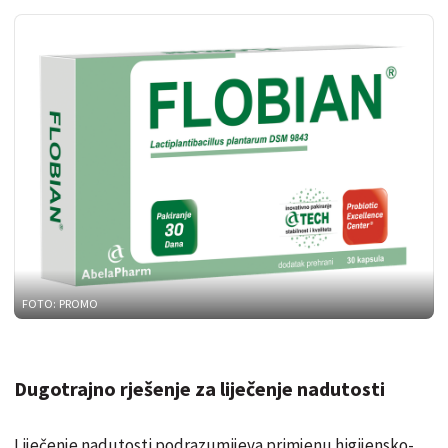
FOTO: PROMO
Dugotrajno rješenje za liječenje nadutosti
Liječenje nadutosti podrazumijeva primjenu higijensko-