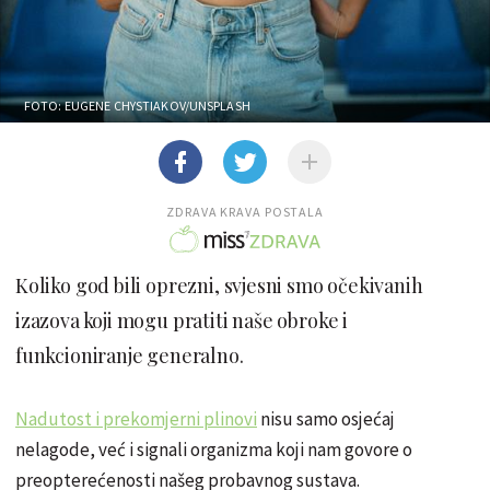
FOTO: EUGENE CHYSTIAKOV/UNSPLASH
ZDRAVA KRAVA POSTALA
Koliko god bili oprezni, svjesni smo očekivanih
izazova koji mogu pratiti naše obroke i
funkcioniranje generalno.
Nadutost i prekomjerni plinovi
nisu samo osjećaj
nelagode, već i signali organizma koji nam govore o
preopterećenosti našeg probavnog sustava.