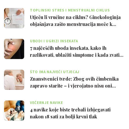
TOPLINSKI STRES I MENSTRUALNI CIKLUS
Utječu li vrućine na ciklus? Ginekologinja
objašnjava zašto menstruacija može k…
UBODI I UGRIZI INSEKATA
7 najčešćih uboda insekata, kako ih
razlikovati, ublažiti simptome i kada zvati…
ŠTO IMA NAJVEĆI UTJECAJ
Znanstvenici tvrde: Zbog ovih čimbenika
zapravo starite – i vjerojatno nisu oni…
VEČERNJE NAVIKE
4 navike koje biste trebali izbjegavati
nakon 18 sati za bolji krvni tlak