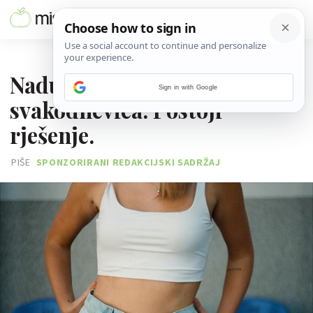
03. LISTOPADA 2025.
Nadutost ne mora biti vaša
Sign in with Google
svakodnevica. Postoji
rješenje.
PIŠE
SPONZORIRANI REDAKCIJSKI SADRŽAJ