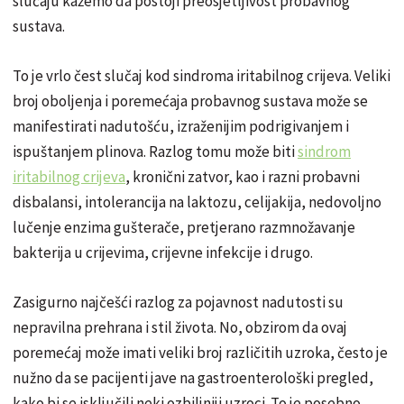
slučaju kažemo da postoji preosjetljivost probavnog
sustava.
To je vrlo čest slučaj kod sindroma iritabilnog crijeva. Veliki
broj oboljenja i poremećaja probavnog sustava može se
manifestirati nadutošću, izraženijim podrigivanjem i
ispuštanjem plinova. Razlog tomu može biti
sindrom
iritabilnog crijeva
, kronični zatvor, kao i razni probavni
disbalansi, intolerancija na laktozu, celijakija, nedovoljno
lučenje enzima gušterače, pretjerano razmnožavanje
bakterija u crijevima, crijevne infekcije i drugo.
Zasigurno najčešći razlog za pojavnost nadutosti su
nepravilna prehrana i stil života. No, obzirom da ovaj
poremećaj može imati veliki broj različitih uzroka, često je
nužno da se pacijenti jave na gastroenterološki pregled,
kako bi se isključili neki ozbiljniji uzroci. To je posebno