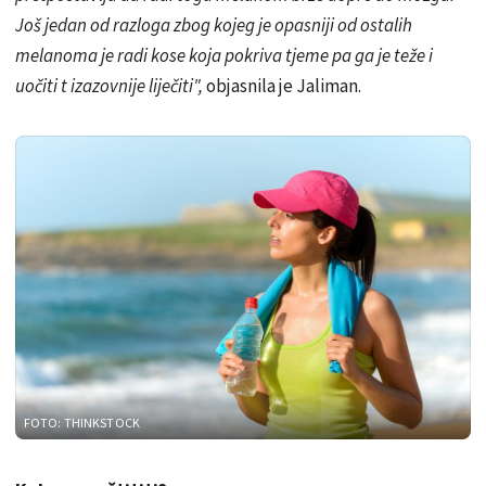
Još jedan od razloga zbog kojeg je opasniji od ostalih
melanoma je radi kose koja pokriva tjeme pa ga je teže i
uočiti t izazovnije liječiti",
objasnila je Jaliman.
FOTO: THINKSTOCK