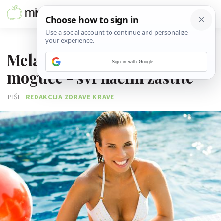
02. SRPNJA 2018.
Melanom tjemena, da i to je
Sign in with Google
moguće - svi načini zaštite
PIŠE
REDAKCIJA ZDRAVE KRAVE