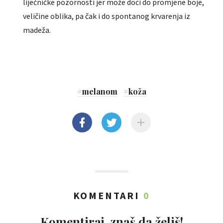
liječničke pozornosti jer može doći do promjene boje,
veličine oblika, pa čak i do spontanog krvarenja iz
madeža.
#
melanom
#
koža
KOMENTARI
0
Komentiraj, znaš da želiš!