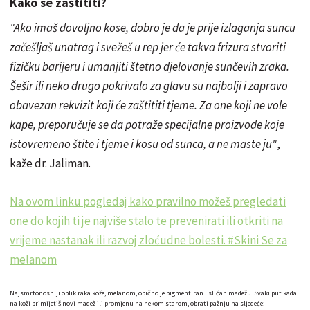
Kako se zaštititi?
"Ako imaš dovoljno kose, dobro je da je prije izlaganja suncu
začešljaš unatrag i svežeš u rep jer će takva frizura stvoriti
fizičku barijeru i umanjiti štetno djelovanje sunčevih zraka.
Šešir ili neko drugo pokrivalo za glavu su najbolji i zapravo
obavezan rekvizit koji će zaštititi tjeme. Za one koji ne vole
kape, preporučuje se da potraže specijalne proizvode koje
istovremeno štite i tjeme i kosu od sunca, a ne maste ju"
,
kaže dr. Jaliman.
Na ovom linku pogledaj kako pravilno možeš pregledati
one do kojih ti je najviše stalo te prevenirati ili otkriti na
vrijeme nastanak ili razvoj zloćudne bolesti. #Skini Se za
melanom
Najsmrtonosniji oblik raka kože, melanom, obično je pigmentiran i sličan madežu. Svaki put kada
na koži primijetiš novi madež ili promjenu na nekom starom, obrati pažnju na sljedeće: