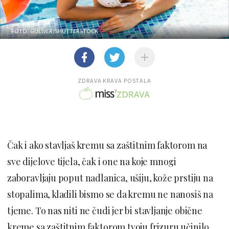
FOTO: GULIVER/SHUTTERSTOCK
ZDRAVA KRAVA POSTALA
Čak i ako stavljaš kremu sa zaštitnim faktorom na
sve dijelove tijela, čak i one na koje mnogi
zaboravljaju poput nadlanica, ušiju, kože prstiju na
stopalima, kladili bismo se da kremu ne nanosiš na
tjeme. To nas niti ne čudi jer bi stavljanje obične
kreme sa zaštitnim faktorom tvoju frizuru učinilo