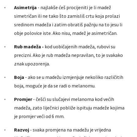
Asimetrija
- najlakše ćeš procijeniti je li madež
simetričan ili ne tako što zamisliš crtu koja prolazi
sredinom madeža i zatim obratiš pažnju na to jesu li
obje polovice iste. Ako nisu, madež je asimetričan.
Rub madeža -
kod uobičajenih madeža, rubovi su
precizni. Ako je rub madeža nepravilan, to je svakako
znak upozorenja.
Boja
- ako se u madežu izmjenjuje nekoliko različitih
boja, moguće je da se radi o melanomu.
Promjer
- češći su slučajevi melanoma kod većih
madeža, zato liječnici pobliže ispituju madeže kojima
je promjer veći od 6 mm.
Razvoj
- svaka promjena na madežu je vrijedna