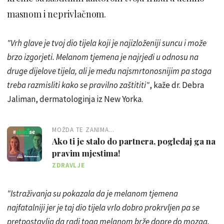
masnom i neprivlačnom.
"Vrh glave je tvoj dio tijela koji je najizloženiji suncu i može
brzo izgorjeti. Melanom tjemena je najrjeđi u odnosu na
druge dijelove tijela, ali je među najsmrtonosnijim pa stoga
treba razmisliti kako se pravilno zaštititi"
, kaže dr. Debra
Jaliman, dermatologinja iz New Yorka.
MOŽDA TE ZANIMA...
Ako ti je stalo do partnera, pogledaj ga na
pravim mjestima!
ZDRAVLJE
"Istraživanja su pokazala da je melanom tjemena
najfatalniji jer je taj dio tijela vrlo dobro prokrvljen pa se
pretpostavlja da radi toga melanom brže dopre do mozga.