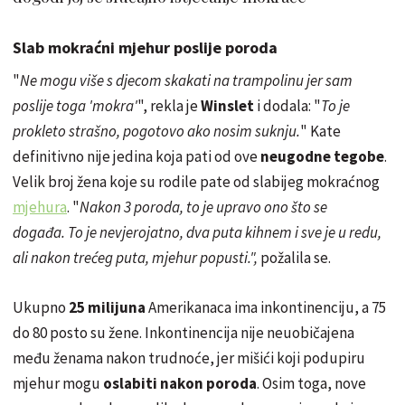
Slab mokraćni mjehur poslije poroda
"
Ne mogu više s djecom skakati na trampolinu jer sam
poslije toga 'mokra'
", rekla je
Winslet
i dodala: "
To je
prokleto strašno, pogotovo ako nosim suknju.
" Kate
definitivno nije jedina koja pati od ove
neugodne tegobe
.
Velik broj žena koje su rodile pate od slabijeg mokraćnog
mjehura
. "
Nakon 3 poroda, to je upravo ono što se
događa. To je nevjerojatno, dva puta kihnem i sve je u redu,
ali nakon trećeg puta, mjehur popusti.",
požalila se.
Ukupno
25 milijuna
Amerikanaca ima inkontinenciju, a 75
do 80 posto su žene. Inkontinencija nije neuobičajena
među ženama nakon trudnoće, jer mišići koji podupiru
mjehur mogu
oslabiti nakon poroda
. Osim toga, nove