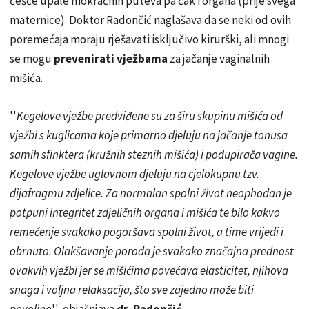
češće upale mokraćnih puteva pa čak i organa (prije svega
maternice). Doktor Radončić naglašava da se neki od ovih
poremećaja moraju rješavati isključivo kirurški, ali mnogi
se mogu
prevenirati vježbama
za jačanje vaginalnih
mišića.
''
Kegelove vježbe predviđene su za širu skupinu mišića od
vježbi s kuglicama koje primarno djeluju na jačanje tonusa
samih sfinktera (kružnih steznih mišića) i podupirača vagine.
Kegelove vježbe uglavnom djeluju na cjelokupnu tzv.
dijafragmu zdjelice. Za normalan spolni život neophodan je
potpuni integritet zdjeličnih organa i mišića te bilo kakvo
remećenje svakako pogoršava spolni život, a time vrijedi i
obrnuto. Olakšavanje poroda je svakako značajna prednost
ovakvih vježbi jer se mišićima povećava elasticitet, njihova
snaga i voljna relaksacija, što sve zajedno može biti
povoljno
'', objašnjava
dr. Radončić
.