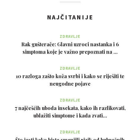
NAJČITANIJE
ZDRAVLJE
Rak gušterače: Glavni uzroci nastanka i 6
simptoma koje je važno prepoznati na …
ZDRAVLJE
10 razloga zašto koža svrbi i kako se riješiti te
neugodne pojave
ZDRAVLJE
7 najčešćih uboda insekata, kako ih razlikovati,
ublažiti simptome i kada zvati…
ZDRAVLJE
Što jesti kako biste smanjili rizik od bubrežnih