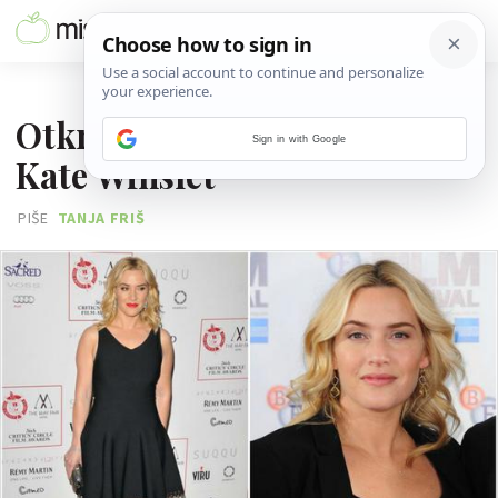
20. SIJEČNJA 2016.
Otkrivena neugodna tajna
Sign in with Google
Kate Winslet
PIŠE
TANJA FRIŠ