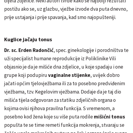
dijela zdjelice. Neki autori tvrde kako se najbolji rezultati
postižu ako se, uz glazbu, vježbe izvode dva puta dnevno,
prije ustajanja i prije spavanja, kad smo najopušteniji.
Kuglice jačaju tonus
Dr. sc. Erden Radončić
, spec. ginekologije i porodništva te
uži specijalist humane reprodukcije iz Poliklinike Vili
objasnio je da je mišiće dna zdjelice, u koje spadaju i one
grupe koji podupiru
vaginalne stijenke
, uvijek dobro
jačati općim tjelovježbama ili za to posebno predviđenim
vježbama, tzv. Kegelovim vježbama. Dodaje da je taj dio
mišića tijela odgovoran za statiku zdjeličnih organa o
kojima ovisi njihova pravilna funkcija. S vremenom, a
posebno kod žena koje su više puta rodile
mišićni tonus
popušta te se time remeti funkcija mokrenja, stvaraju se