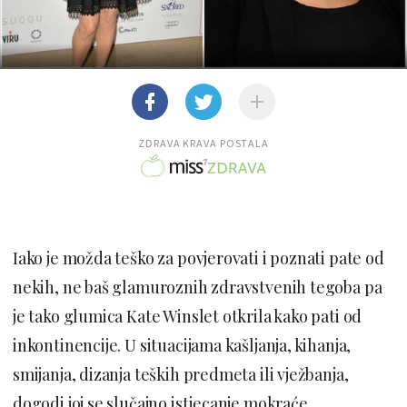
ZDRAVA KRAVA POSTALA
Iako je možda teško za povjerovati i poznati pate od
nekih, ne baš glamuroznih zdravstvenih tegoba pa
je tako glumica Kate Winslet otkrila kako pati od
inkontinencije. U situacijama kašljanja, kihanja,
smijanja, dizanja teških predmeta ili vježbanja,
dogodi joj se slučajno istjecanje mokraće