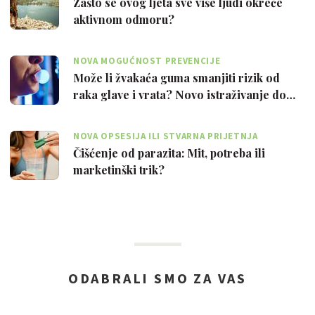
Zašto se ovog ljeta sve više ljudi okreće
aktivnom odmoru?
NOVA MOGUĆNOST PREVENCIJE
Može li žvakaća guma smanjiti rizik od
raka glave i vrata? Novo istraživanje do…
NOVA OPSESIJA ILI STVARNA PRIJETNJA
Čišćenje od parazita: Mit, potreba ili
marketinški trik?