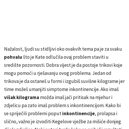
Nažalost, ljudi su stidljivi oko ovakvih tema pa je za svaku
pohvalu
što je Kate odlučila ovaj problem staviti u
središte pozornosti. Dobra vijest je da postoje trikovi koje
mogu pomoći u rješavanju ovog problema. Jedan od
trikova je da ostaneš u formi i izgubiš suvišne kilograme jer
time možeš umanjiti simptome inkontinencije. Ako imaš
višak kilograma
možda imaš jači pritisak na mjehur i
zdjelicu pa zato imaš problem s inkontinencijom. Kako bi
se spriječili problemi poput
inkontinencije
, prolapsa i
slično, važno je izvoditi Kegelove vježbe za mišiće donjeg