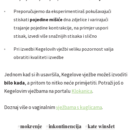
Preporučujemo da eksperimentiraš pokušavajući
stiskati
pojedine mišiće
dna zdjelice i varirajući
trajanje pojedine kontrakcije, na primjer uspori
stisak, izvedi više snažnijih stisaka i slično
Pri izvedbi Kegelovih vježbi veliku pozornost valja
obratiti kvaliteti izvedbe
Jednom kad si ih usavršila, Kegelove vježbe možeš izvoditi
bilo kada
, a pritom to nitko neće primijetiti. Potraži još o
Kegelovim vježbama na portalu
Klokanica
.
Doznaj više o vaginalnim
vježbama s kuglicama
.
#
mokrenje
#
inkontinencija
#
kate winslet