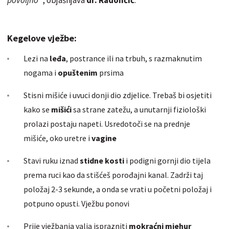
Kegelove vježbe:
Lezi na
leđa
, postrance ili na trbuh, s razmaknutim
nogama i
opuštenim
prsima
Stisni mišiće i uvuci donji dio zdjelice.
Trebaš
bi osjetiti
kako se
mišići
sa strane zatežu, a unutarnji fiziološki
prolazi postaju napeti. Usredotoči se na prednje
mišiće, oko uretre i
vagine
Stavi ruku iznad
stidne kosti
i podigni gornji dio tijela
prema ruci kao da stišćeš porođajni kanal. Zadrži taj
položaj 2-3 sekunde, a onda se vrati u početni položaj i
potpuno opusti. Vježbu ponovi
Prije vježbanja valja isprazniti
mokraćni mjehur