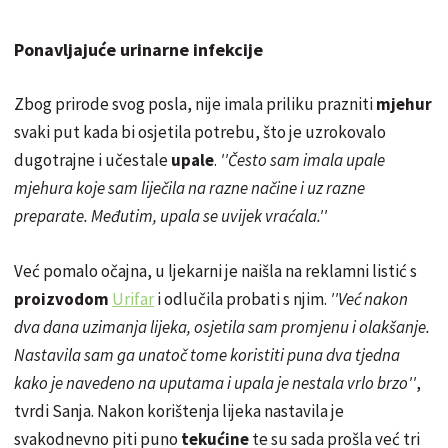
Ponavljajuće urinarne infekcije
Zbog prirode svog posla, nije imala priliku prazniti
mjehur
svaki put kada bi osjetila potrebu, što je uzrokovalo
dugotrajne i učestale
upale
.
''Često sam imala upale
mjehura koje sam liječila na razne načine i uz razne
preparate. Međutim, upala se uvijek vraćala.''
Već pomalo očajna, u ljekarni je naišla na reklamni listić s
proizvodom
Urifar
i odlučila probati s njim.
''Već nakon
dva dana uzimanja lijeka, osjetila sam promjenu i olakšanje.
Nastavila sam ga unatoč tome koristiti puna dva tjedna
kako je navedeno na uputama i upala je nestala vrlo brzo''
,
tvrdi Sanja. Nakon korištenja lijeka nastavila je
svakodnevno piti puno
tekućine
te su sada prošla već tri