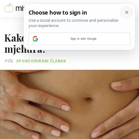
11. OŽUJKA 2014.
Kako liječiti učestalu upalu
Sign in with Google
mjehura?
PIŠE
SPONZORIRANI ČLANAK