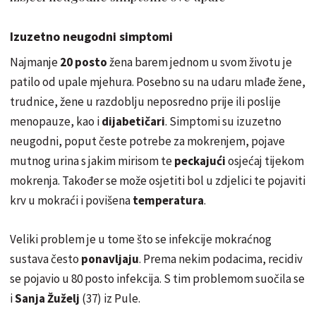
Izuzetno neugodni simptomi
Najmanje
20 posto
žena barem jednom u svom životu je
patilo od upale mjehura. Posebno su na udaru mlađe žene,
trudnice, žene u razdoblju neposredno prije ili poslije
menopauze, kao i
dijabetičari
. Simptomi su izuzetno
neugodni, poput česte potrebe za mokrenjem, pojave
mutnog urina s jakim mirisom te
peckajući
osjećaj tijekom
mokrenja. Također se može osjetiti bol u zdjelici te pojaviti
krv u mokraći i povišena
temperatura
.
Veliki problem je u tome što se infekcije mokraćnog
sustava često
ponavljaju
. Prema nekim podacima, recidiv
se pojavio u 80 posto infekcija. S tim problemom suočila se
i
Sanja
Žuželj
(37) iz Pule.