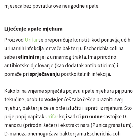
mjeseca bez povratka ove neugodne upale.
Liječenje upale mjehura
Proizvod
Urifar
se preporučuje koristiti kod ponavljajućih
urinarnih infekcija jer veže bakteriju Escherichia coli na
sebe i
eliminira
je iz urinarnog trakta. Ima prirodno
antibiotsko djelovanje (kao dodatak antibioticima) i
pomaže pri
sprječavanju
postkoitalnih
infekcija.
Kako bi na vrijeme spriječila pojavu upale mjehura pij puno
tekućine, osobito
vode
jer ćeš tako češće prazniti svoj
mjehur, bakterije će se brže izlučiti i isprati iz mjehura. Što
prije popij napitak
Urifar
koji sadrži
prirodne
sastojke D-
manozu (prirodni šećer) i ekstrakt nara (Punica granatum).
D-manoza onemogućava bakterijama Escherichia coli