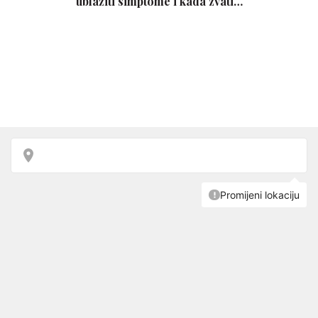
ublažiti simptome i kada zvati…