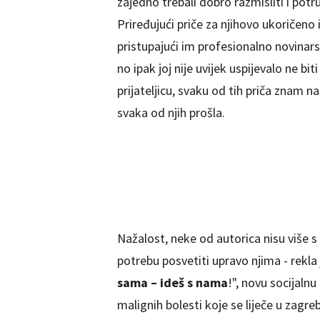
zajedno trebali dobro razmisliti i potru
Priređujući priče za njihovo ukoričeno i
pristupajući im profesionalno novinar
no ipak joj nije uvijek uspijevalo ne b
prijateljicu, svaku od tih priča znam n
svaka od njih prošla.
Nažalost, neke od autorica nisu više 
potrebu posvetiti upravo njima - rekla
sama – ideš s nama
!", novu socijalnu
malignih bolesti koje se liječe u zagr