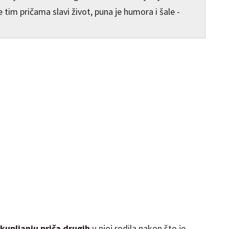
 tim pričama slavi život, puna je humora i šale -
ikupljanju priča drugih
u njoj rodila nakon što je