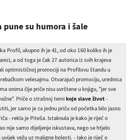
 a pune su humora i šale
a Profil, ukupno ih je 41, od oko 160 koliko ih je
nici, a od toga je čak 27 autorica iz svih krajeva
 ali optimističnoj promociji na Profilovu štandu u
agrebačkom velesajmu. Otvarajući promociju, urednica
ima onima čije priče nisu uvrštene u knjigu, "jer sve
 važne". Priče o strašnoj temi
koje slave život
-
rstiti, jer samo je za jednu priču od početka bilo jasno
iča - rekla je Piteša. Istaknula je kako je riječ o
sao nije samo dijeljenje iskustava, nego se htjelo
 uvijek vežu uz maligne bolesti. - Iako je riječ o