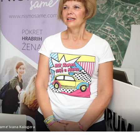
same’ Ivana Kalogjera