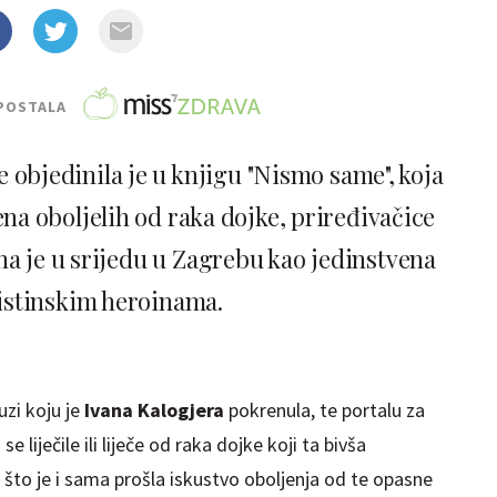
POSTALA
e objedinila je u knjigu "Nismo same", koja
ena oboljelih od raka dojke, priređivačice
na je u srijedu u Zagrebu kao jedinstvena
istinskim heroinama.
uzi koju je
Ivana Kalogjera
pokrenula, te portalu za
 liječile ili liječe od raka dojke koji ta bivša
 što je i sama prošla iskustvo oboljenja od te opasne