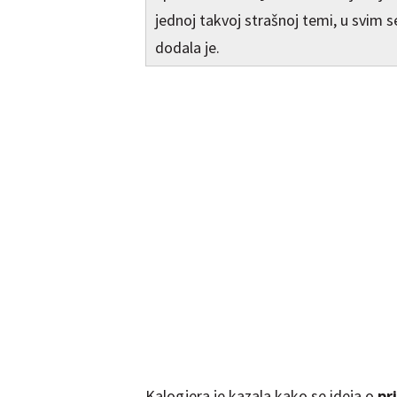
jednoj takvoj strašnoj temi, u svim se
dodala je.
Kalogjera je kazala kako se ideja o
pr