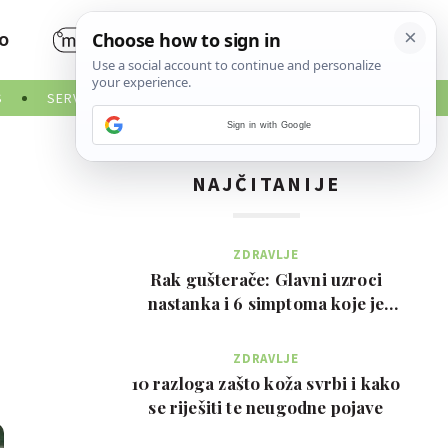
O
S
SERVISNE INFORMACIJE
Sign in with Google
NAJČITANIJE
ZDRAVLJE
Rak gušterače: Glavni uzroci
nastanka i 6 simptoma koje je
važno prepoznati na …
ZDRAVLJE
10 razloga zašto koža svrbi i kako
se riješiti te neugodne pojave