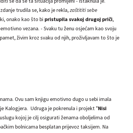
diti se da se ta situacija promijeni - istaknula je.
zdanje trudila se, kako je rekla,
zaštititi sebe
ski, onako kao što bi
pristupila svakoj drugoj priči
,
iti emotivno vezana. - Svaku tu ženu osjećam kao svoju
apamet, živim kroz svaku od njih, proživljavam to što je
s nama. Ovu sam knjigu emotivno dugo u sebi imala
 je Kalogjera. Udruga je pokrenula i projekt "
Nisi
 uslugu kojoj je cilj osigurati ženama oboljelima od
ebačkim bolnicama besplatan prijevoz taksijem. Na