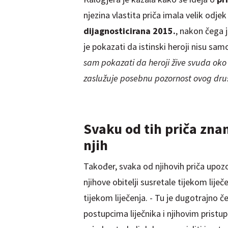
njezina vlastita priča imala velik odjek
dijagnosticirana 2015.
, nakon čega j
je pokazati da istinski heroji nisu sam
sam pokazati da heroji žive svuda oko 
zaslužuje posebnu pozornost ovog dru
Svaku od tih priča zn
njih
Također, svaka od njihovih priča upoz
njihove obitelji susretale tijekom liječe
tijekom liječenja. - Tu je dugotrajno č
postupcima liječnika i njihovim pristu