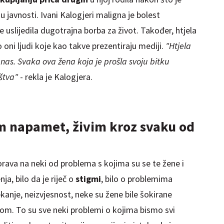
 u javnosti. Ivani Kalogjeri maligna je bolest
e uslijedila dugotrajna borba za život. Također, htjela
o oni ljudi koje kao takve prezentiraju mediji.
"Htjela
nas. Svaka ova žena koja je prošla svoju bitku
štva"
- rekla je Kalogjera.
am napamet, živim kroz svaku od
orava na neki od problema s kojima su se te žene i
nja, bilo da je riječ o
stigmi
, bilo o problemima
ekanje, neizvjesnost, neke su žene bile šokirane
pom. To su sve neki problemi o kojima bismo svi