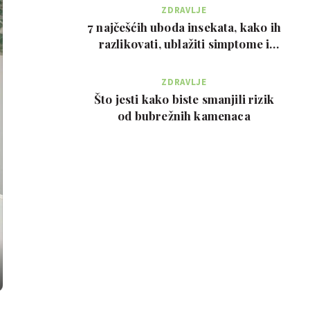
ZDRAVLJE
7 najčešćih uboda insekata, kako ih
razlikovati, ublažiti simptome i
kada zvati…
ZDRAVLJE
Što jesti kako biste smanjili rizik
od bubrežnih kamenaca