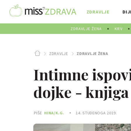
ZDRAVLJE
DIJ
ZDRAVLJE ŽENA
KRV
ZDRAVLJE
ZDRAVLJE ŽENA
Intimne ispovi
dojke - knjiga 
PIŠE
HINA/K.G.
14. STUDENOGA 2019.