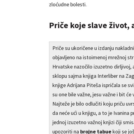
zloćudne bolesti.
Priče koje slave život,
Priče su ukoričene u izdanju nakladnik
objavljeno na istoimenoj mrežnoj stra
Hrvatske nazočilo izuzetno dirljivoj,
sklopu sajma knjiga Interliber na Z
knjige Adrijana Piteša ispričala se sv
su one bile važne, jesu važne i bit će
Najteže je bilo odlučiti koju priču uv
da neće ući u knjigu, a to je Ivanina pr
jednoj izuzetno važnoj knjizi čiji smi
upozoriti na
brojne tabue
koji se još