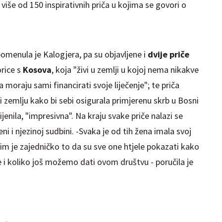
više od 150 inspirativnih priča u kojima se govori o
omenula je Kalogjera, pa su objavljene i
dvije priče
rice s
Kosova
, koja "živi u zemlji u kojoj nema nikakve
 moraju sami financirati svoje liječenje"; te priča
 i zemlju kako bi sebi osigurala primjerenu skrb u Bosni
cijenila, "impresivna". Na kraju svake priče nalazi se
ni i njezinoj sudbini. -Svaka je od tih žena imala svoj
a im je zajedničko to da su sve one htjele pokazati kako
je i koliko još možemo dati ovom društvu - poručila je