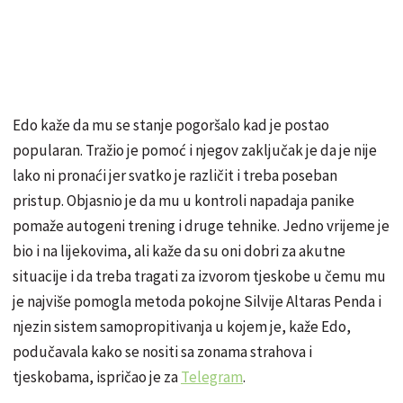
Edo kaže da mu se stanje pogoršalo kad je postao
popularan. Tražio je pomoć i njegov zaključak je da je nije
lako ni pronaći jer svatko je različit i treba poseban
pristup. Objasnio je da mu u kontroli napadaja panike
pomaže autogeni trening i druge tehnike. Jedno vrijeme je
bio i na lijekovima, ali kaže da su oni dobri za akutne
situacije i da treba tragati za izvorom tjeskobe u čemu mu
je najviše pomogla metoda pokojne
Silvije Altaras Penda i
njezin sistem samopropitivanja u kojem je, kaže Edo,
podučavala kako se nositi sa zonama strahova i
tjeskobama, ispričao je za
Telegram
.