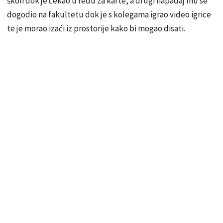
školi dok je čekao u redu za karte, a drugi napadaj mu se
dogodio na fakultetu dok je s kolegama igrao video igrice
te je morao izaći iz prostorije kako bi mogao disati.