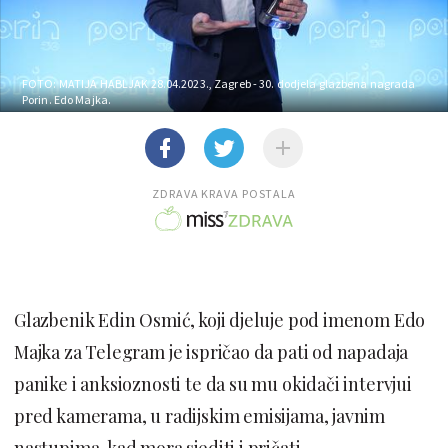
FOTO: MATIJA HABLJAK
28.04.2023., Zagreb - 30. dodjela glazbena nagrada
Porin. Edo Majka.
ZDRAVA KRAVA POSTALA
Glazbenik Edin Osmić, koji djeluje pod imenom Edo
Majka za Telegram je ispričao da pati od napadaja
panike i anksioznosti te da su mu okidači intervjui
pred kamerama, u radijskim emisijama, javnim
nastupima, kad mora sjediti i pričati.