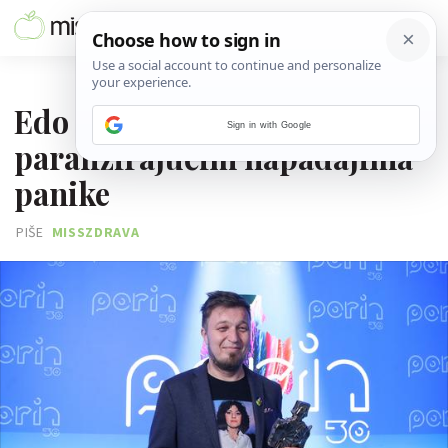
25. RUJNA 2023.
Edo Majka priča kako živi s
Sign in with Google
paralizirajućim napadajima
panike
PIŠE
MISSZDRAVA