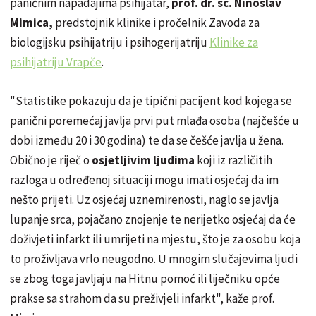
paničnim napadajima psihijatar,
prof. dr. sc. Ninoslav
Mimica,
predstojnik klinike i pročelnik Zavoda za
biologijsku psihijatriju i psihogerijatriju
Klinike za
psihijatriju Vrapče
.
"Statistike pokazuju da je tipični pacijent kod kojega se
panični poremećaj javlja prvi put mlađa osoba (najčešće u
dobi između 20 i 30 godina) te da se češće javlja u žena.
Obično je riječ o
osjetljivim ljudima
koji iz različitih
razloga u određenoj situaciji mogu imati osjećaj da im
nešto prijeti. Uz osjećaj uznemirenosti, naglo se javlja
lupanje srca, pojačano znojenje te nerijetko osjećaj da će
doživjeti infarkt ili umrijeti na mjestu, što je za osobu koja
to proživljava vrlo neugodno. U mnogim slučajevima ljudi
se zbog toga javljaju na Hitnu pomoć ili liječniku opće
prakse sa strahom da su preživjeli infarkt", kaže prof.