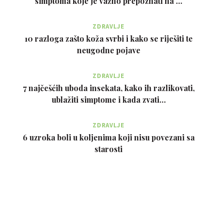
simptoma koje je važno prepoznati na …
ZDRAVLJE
10 razloga zašto koža svrbi i kako se riješiti te
neugodne pojave
ZDRAVLJE
7 najčešćih uboda insekata, kako ih razlikovati,
ublažiti simptome i kada zvati…
ZDRAVLJE
6 uzroka boli u koljenima koji nisu povezani sa
starosti