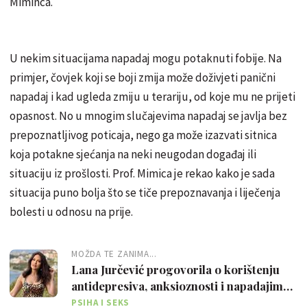
Miminca.
U nekim situacijama napadaj mogu potaknuti fobije. Na
primjer, čovjek koji se boji zmija može doživjeti
panični
napadaj
i kad ugleda zmiju u terariju, od koje mu ne prijeti
opasnost. No u mnogim slučajevima napadaj se javlja bez
prepoznatljivog poticaja, nego ga može izazvati sitnica
koja potakne sjećanja na neki neugodan događaj ili
situaciju iz prošlosti. Prof. Mimica je rekao kako je sada
situacija puno bolja što se tiče prepoznavanja i liječenja
bolesti u odnosu na prije.
MOŽDA TE ZANIMA...
Lana Jurčević progovorila o korištenju
antidepresiva, anksioznosti i napadajima
panike
PSIHA I SEKS