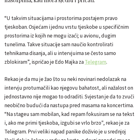
“U takvim situacijama i prostorima postajem pravo
tjeskoban. Osjećam i jednu vrstu tjeskobe u specifičnim
prostorima iz kojih ne mogu izaći; u avionu, dugim
tunelima. Takve situacije sam naučio kontrolirati
tehnikama disanja, ali u intervjuima se često samo
zblokiram”, ispričao je Edo Majka za
Telegram
.
Rekao je da mu je žao što su neki novinari nedolazak na
intervju protumačili kao njegovu bahatost, ali nažalost on
jednostavno nije mogao to odraditi. Svjestan je da to zvuči
neobično budući da nastupa pred masama na koncertima.
“Na stageu sam mobilan, kad repam fokusiram se na tekst
i, ako me primi tjeskoba, izgubi se vrlo brzo", rekao je za
Telegram. Prvi veliki napad panike doživio je u srednjoj