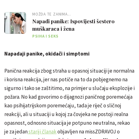
MOŽDA TE ZANIMA...
Napadi panike: Ispovijesti šestero
muškaraca i žena
PSIHA I SEKS
Napadaji panike, okidači i simptomi
Panična reakcija zbog straha u opasnoj situaciji je normalna
i korisna reakcija, jer nas potiče na to da pobjegnemo na
sigurno i tako se zaštitimo, na primjer u slučaju eksplozije i
požara. No kad govorimo o dijagnozi paničnog poremećaja
kao psihijatrijskom poremećaju, tada je riječ o sličnoj
reakciji, ali u situaciji u kojoj za čovjeka ne postoji realna
opasnost, odnosno situacija je potpuno neutralna, rekao
je za jedan
stariji članak
objavljen na missZDRAVOJ o