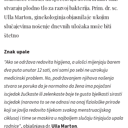
stvaraju plodno tlo za razvoj bakterija. Prim. dr. sc.
Ulla Marton, ginekologinja objasnila je u kojim
slučajevima nošenje dnevnih uložaka može biti
štetno
Znak upale
"Ako se održava redovita higijena, a ulošci mijenjaju barem
dva puta unutar 12 sati, oni sami po sebi ne uzrokuju
medicinski problem. No, podržavanjem njihova nošenja
stvara se poruka da je normalno da žena ima pojačani
iscjedak žućkaste ili zelenkaste boje te gusto
bjelkasti
sirasti
iscjedak (naravno to se ne odnosi na onaj fiziološke prirode
koji se javlja redovito tijekom svakog menstruacijskog
ciklusa) i time se maskira u najboljem slučaju tinjajuća upala
rodnice"
, objašnjava dr.
Ulla Marton
.