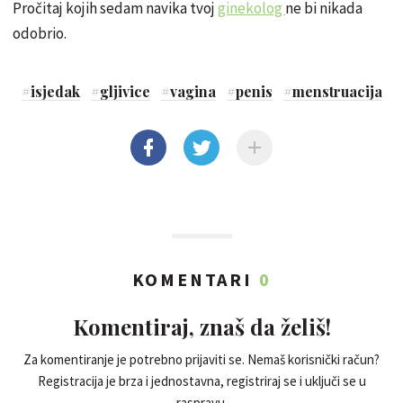
Pročitaj kojih sedam navika tvoj
ginekolog
ne bi nikada
odobrio.
#
isjedak
#
gljivice
#
vagina
#
penis
#
menstruacija
KOMENTARI
0
Komentiraj, znaš da želiš!
Za komentiranje je potrebno prijaviti se. Nemaš korisnički račun?
Registracija je brza i jednostavna, registriraj se i uključi se u
raspravu.