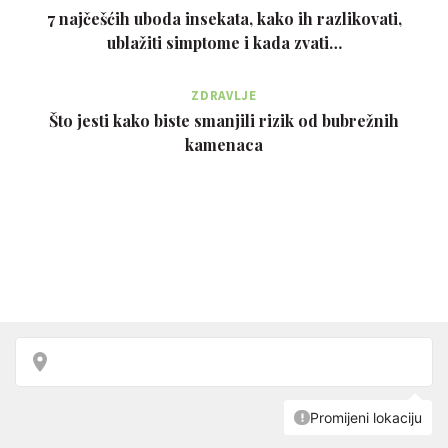
7 najčešćih uboda insekata, kako ih razlikovati,
ublažiti simptome i kada zvati…
ZDRAVLJE
Što jesti kako biste smanjili rizik od bubrežnih
kamenaca