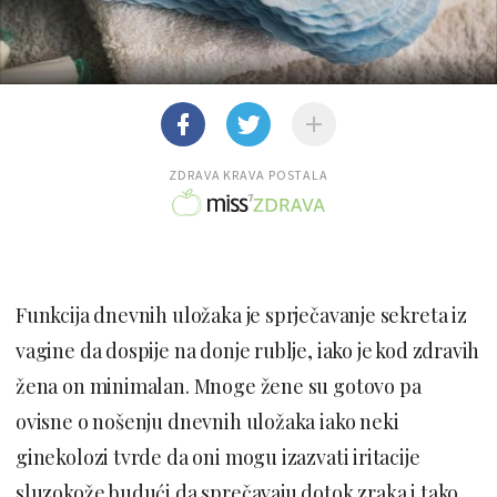
ZDRAVA KRAVA POSTALA
Funkcija dnevnih uložaka je sprječavanje sekreta iz
vagine da dospije na donje rublje, iako je kod zdravih
žena on minimalan. Mnoge žene su gotovo pa
ovisne o nošenju dnevnih uložaka iako neki
ginekolozi tvrde da oni mogu izazvati iritacije
sluzokože budući da sprečavaju dotok zraka i tako