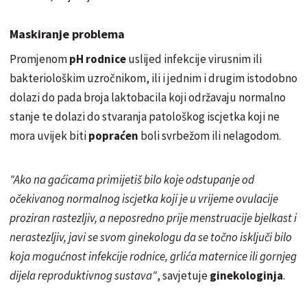
Maskiranje problema
Promjenom
pH rodnice
uslijed infekcije virusnim ili
bakteriološkim uzročnikom, ili i jednim i drugim istodobno
dolazi do pada broja laktobacila koji održavaju normalno
stanje te dolazi do stvaranja patološkog iscjetka koji ne
mora uvijek biti
popraćen
boli svrbežom ili nelagodom.
"Ako na gaćicama primijetiš bilo koje odstupanje od
očekivanog normalnog iscjetka koji je u vrijeme ovulacije
proziran rastezljiv, a neposredno prije menstruacije bjelkast i
nerastezljiv, javi se svom ginekologu da se točno isključi bilo
koja mogućnost infekcije rodnice, grlića maternice ili gornjeg
dijela reproduktivnog sustava"
, savjetuje
ginekologinja
.