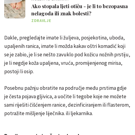
Ako stopala ljeti otiču - je li to bezopasna
nelagoda ili znak bolesti?
ZDRAVLJE
Dakle, pregledajte imate li žuljeva, posjekotina, uboda,
upaljenih ranica, imate li možda kakav oštri komadić koji
se je zabio, je li se nešto zavuklo pod kožicu nožnih prstiju,
je li negdje koža upaljena, vruća, promijenjenog mirisa,
postoji li osip.
Posebnu pažnju obratite na područje među prstima gdje
je česta pojava gljivica, a uočite li tegobe koje ne možete
sami riješiti čišćenjem ranice, dezinficiranjem ili flasterom,
potražite mišljenje liječnika. ili ljekarnika.