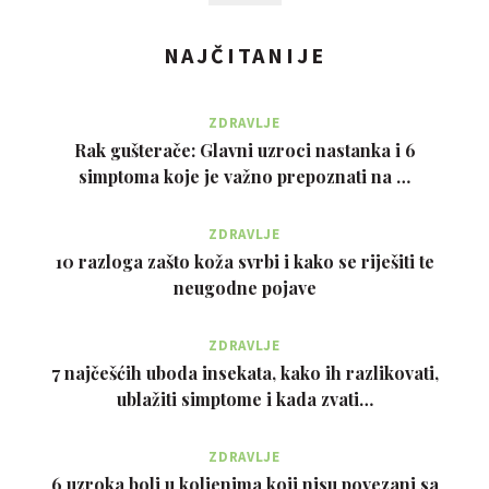
NAJČITANIJE
ZDRAVLJE
Rak gušterače: Glavni uzroci nastanka i 6
simptoma koje je važno prepoznati na …
ZDRAVLJE
10 razloga zašto koža svrbi i kako se riješiti te
neugodne pojave
ZDRAVLJE
7 najčešćih uboda insekata, kako ih razlikovati,
ublažiti simptome i kada zvati…
ZDRAVLJE
6 uzroka boli u koljenima koji nisu povezani sa