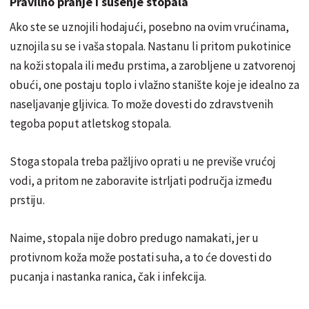
Pravilno pranje i sušenje stopala
Ako ste se uznojili hodajući, posebno na ovim vrućinama,
uznojila su se i vaša stopala. Nastanu li pritom pukotinice
na koži stopala ili među prstima, a zarobljene u zatvorenoj
obući, one postaju toplo i vlažno stanište koje je idealno za
naseljavanje gljivica. To može dovesti do zdravstvenih
tegoba poput atletskog stopala.
Stoga stopala treba pažljivo oprati u ne previše vrućoj
vodi, a pritom ne zaboravite istrljati područja između
prstiju.
Naime, stopala nije dobro predugo namakati, jer u
protivnom koža može postati suha, a to će dovesti do
pucanja i nastanka ranica, čak i infekcija.