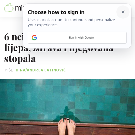
02. SRPNJA 2026.
6 neizbježnih pravila za
Sign in with Google
lijepa, zdrava i njegovana
stopala
PIŠE
HINA/ANDREA LATINOVIĆ