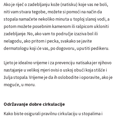
Ako je riječ o zadebljanju kože (natisku) koje vas ne boli,
niti vam stvara tegobe, možete si pomoći na način da
stopala namačete nekoliko minuta u toploj slanoj vodi, a
potom možete posebnim kamenom ili rašpicom ukloniti
zadebljanje. No, ako vam to područje izaziva bol ili
nelagodu, ako pritom i pecka, svakako se javite
dermatologu koji će vas, po dogovoru, uputiti pedikeru.
Ljeto je idealno vrijeme i za prevenciju natisaka jer njihovo
nastajanje u velikoj mjeri ovisi o uskoj obući koja stišće i
žulja stopala. Vrijeme je da ih oslobodite i oporavite, ako je
moguće, u moru.
Održavanje dobre cirkulacije
Kako biste osigurali pravilnu cirkulaciju u stopalima i