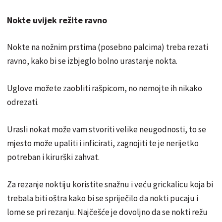
Nokte uvijek režite ravno
Nokte na nožnim prstima (posebno palcima) treba rezati
ravno, kako bi se izbjeglo bolno urastanje nokta.
Uglove možete zaobliti rašpicom, no nemojte ih nikako
odrezati.
Urasli nokat može vam stvoriti velike neugodnosti, to se
mjesto može upaliti i inficirati, zagnojiti te je nerijetko
potreban i kirurški zahvat.
Za rezanje noktiju koristite snažnu i veću grickalicu koja bi
trebala biti oštra kako bi se spriječilo da nokti pucaju i
lome se pri rezanju. Najčešće je dovoljno da se nokti režu