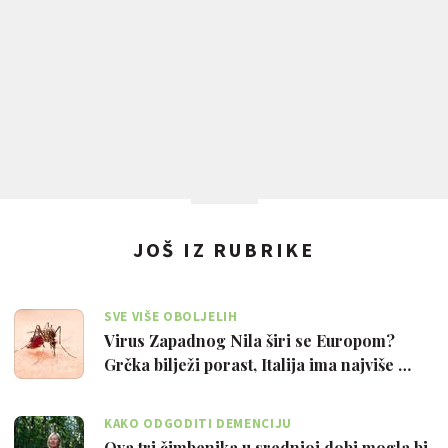
JOŠ IZ RUBRIKE
SVE VIŠE OBOLJELIH
Virus Zapadnog Nila širi se Europom?
Grčka bilježi porast, Italija ima najviše …
KAKO ODGODITI DEMENCIJU
Ova tri čimbenika u srednjoj dobi mogla bi