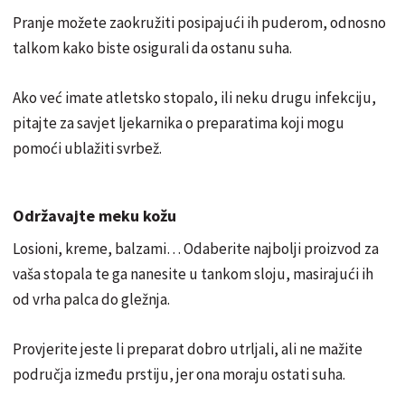
Pranje možete zaokružiti posipajući ih puderom, odnosno
talkom kako biste osigurali da ostanu suha.
Ako već imate atletsko stopalo, ili neku drugu infekciju,
pitajte za savjet ljekarnika o preparatima koji mogu
pomoći ublažiti svrbež.
Održavajte meku kožu
Losioni, kreme, balzami… Odaberite najbolji proizvod za
vaša stopala te ga nanesite u tankom sloju, masirajući ih
od vrha palca do gležnja.
Provjerite jeste li preparat dobro utrljali, ali ne mažite
područja između prstiju, jer ona moraju ostati suha.