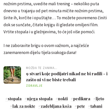
nožnim prstima, uvedite mali trening – nekoliko puta
dnevno u trajanju od pet minuta mičite nožnim prstima,
širite ih, kvrčite i opuštajte… To možete povremeno činiti
dok se sunčate, čitate knjigu ili gledate omiljeni film.
Vrtite stopala i u gležnjevima, to će još više pomoći.
I ne zaboravite brigu o ovom važnom, a najčešće
zanemarenom dijelu tijela svakoga dana!
MOŽDA TE ZANIMA...
9 stvari koje podijatri nikad ne bi radili - i
zašto ni vi ne biste trebali
ZDRAVLJE
#
stopala
#
njega stopala
#
nokti
#
pedikura
#
ljeto
#
lak za nokte
#
zadebljana koža
#
pete
#
tabani