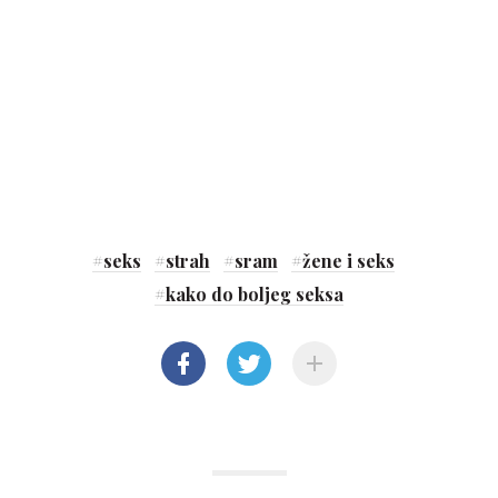
#
seks
#
strah
#
sram
#
žene i seks
#
kako do boljeg seksa