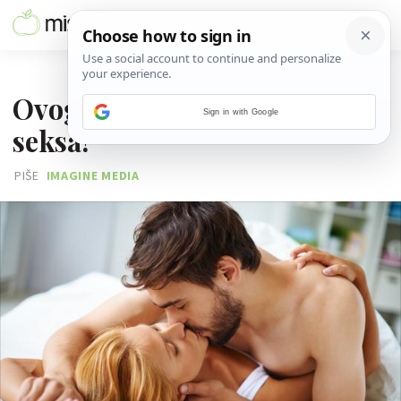
30. TRAVNJA 2016.
Ovog se žene srame tijekom
Sign in with Google
seksa!
PIŠE
IMAGINE MEDIA