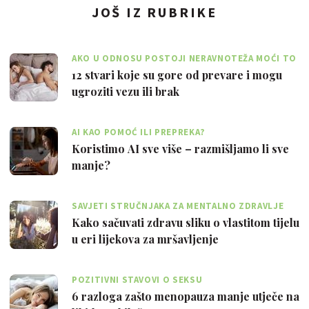
JOŠ IZ RUBRIKE
AKO U ODNOSU POSTOJI NERAVNOTEŽA MOĆI TO
JE VELIKI PROBLEM
12 stvari koje su gore od prevare i mogu
ugroziti vezu ili brak
AI KAO POMOĆ ILI PREPREKA?
Koristimo AI sve više – razmišljamo li sve
manje?
SAVJETI STRUČNJAKA ZA MENTALNO ZDRAVLJE
Kako sačuvati zdravu sliku o vlastitom tijelu
u eri lijekova za mršavljenje
POZITIVNI STAVOVI O SEKSU
6 razloga zašto menopauza manje utječe na