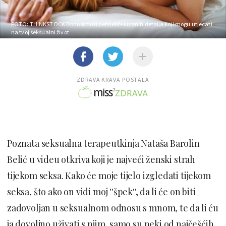
FOTO: THINKSTOCK
Donosimo ti pet neočekivanih detalja koji mogu utjecati
na tvoj seksualni život
ZDRAVA KRAVA POSTALA
Poznata seksualna terapeutkinja Nataša Barolin
Belić u videu otkriva koji je najveći ženski strah
tijekom seksa. Kako će moje tijelo izgledati tijekom
seksa, što ako on vidi moj ''špek'', da li će on biti
zadovoljan u seksualnom odnosu s mnom, te da li ću
ja dovoljno uživati s njim, samo su neki od najčešćih