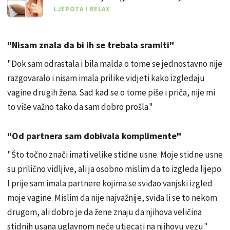
LJEPOTA I RELAX
"Nisam znala da bi ih se trebala sramiti"
"Dok sam odrastala i bila malda o tome se jednostavno nije
razgovaralo i nisam imala prilike vidjeti kako izgledaju
vagine drugih žena. Sad kad se o tome piše i priča, nije mi
to više važno tako da sam dobro prošla."
"Od partnera sam dobivala komplimente"
"Što točno znači imati velike stidne usne. Moje stidne usne
su prilično vidljive, ali ja osobno mislim da to izgleda lijepo.
I prije sam imala partnere kojima se sviđao vanjski izgled
moje vagine. Mislim da nije najvažnije, sviđa li se to nekom
drugom, ali dobro je da žene znaju da njihova veličina
stidnih usana uglavnom neće utjecati na njihovu vezu."