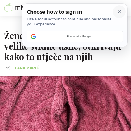
05. LISTOPADA 2025.
Žene koje smatraju da imaju
Sign in with Google
velike stidne usne, otkrivaju
kako to utječe na njih
PIŠE
LANA MARIĆ