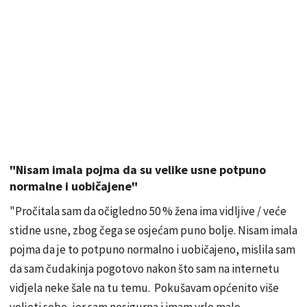
"Nisam imala pojma da su velike usne potpuno
normalne i uobičajene"
"Pročitala sam da očigledno 50 % žena ima vidljive / veće
stidne usne, zbog čega se osjećam puno bolje. Nisam imala
pojma da je to potpuno normalno i uobičajeno, mislila sam
da sam čudakinja pogotovo nakon što sam na internetu
vidjela neke šale na tu temu. Pokušavam općenito više
voljeti sebe, jer sam nesigurna i imam vrlo malo