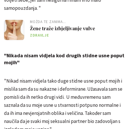
samopouzdanja. "
MOŽDA TE ZANIMA...
Žene traže izbjeljivanje vulve
ZDRAVLJE
"Nikada nisam vidjela kod drugih stidne usne poput
mojih"
"Nikad nisam vidjela tako duge stidne usne poput mojih i
mislila sam da su nakazne i deformirane. Užasavala sam se
pomisli da ih netko drugi vidi. U međuvremenu sam
saznala da su moje usne u stvarnosti potpuno normalne i
da ih ima nevjerojatnih oblika i veličina. Također sam
naučila da je svaki moj seksualni partner bio zadovoljan s