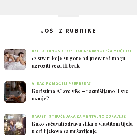
JOŠ IZ RUBRIKE
AKO U ODNOSU POSTOJI NERAVNOTEŽA MOĆI TO
JE VELIKI PROBLEM
12 stvari koje su gore od prevare i mogu
ugroziti vezu ili brak
AI KAO POMOĆ ILI PREPREKA?
Koristimo AI sve više – razmišljamo li sve
manje?
SAVJETI STRUČNJAKA ZA MENTALNO ZDRAVLJE
Kako sačuvati zdravu sliku o vlastitom tijelu
u eri lijekova za mršavljenje