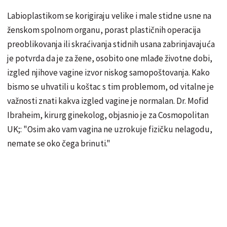
Labioplastikom se korigiraju velike i male stidne usne na
ženskom spolnom organu, porast plastičnih operacija
preoblikovanja ili skraćivanja stidnih usana zabrinjavajuća
je potvrda da je za žene, osobito one mlađe životne dobi,
izgled njihove vagine izvor niskog samopoštovanja. Kako
bismo se uhvatili u koštac s tim problemom, od vitalne je
važnosti znati kakva izgled vagine je normalan. Dr. Mofid
Ibraheim, kirurg ginekolog, objasnio je za Cosmopolitan
UK;: "Osim ako vam vagina ne uzrokuje fizičku nelagodu,
nemate se oko čega brinuti."