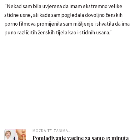
"Nekad sam bila uvjerena da imam ekstremno velike
stidne usne, ali kada sam pogledala dovoljno ženskih
porno filmova promijenila sam mišljenje i shvatila da ima
puno različitih ženskih tijela kao i stidnih usana."
MOŽDA TE ZANIMA...
Pomlađivanje vagine za samo 15 minuta