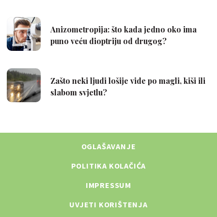
OGLAŠAVANJE
POLITIKA KOLAČIĆA
IMPRESSUM
UVJETI KORIŠTENJA