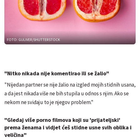
FOTO: GULIVER/SHUTTERSTOCK
"Nitko nikada nije komentirao ili se žalio"
"Nijedan partner se nije žalio na izgled mojih stidnih usana,
a da jest nikada više ne bih stupila u odnos s njim. Ako se
nekom ne sviđaju to je njegov problem."
"Gledaj više porno filmova koji su 'prijateljski'
prema ženama i vidjet ćeš stidne usne svih oblika i
veličina"