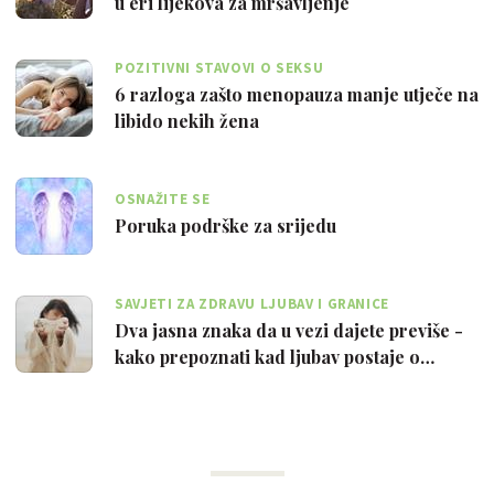
u eri lijekova za mršavljenje
POZITIVNI STAVOVI O SEKSU
6 razloga zašto menopauza manje utječe na
libido nekih žena
OSNAŽITE SE
Poruka podrške za srijedu
SAVJETI ZA ZDRAVU LJUBAV I GRANICE
Dva jasna znaka da u vezi dajete previše -
kako prepoznati kad ljubav postaje o…