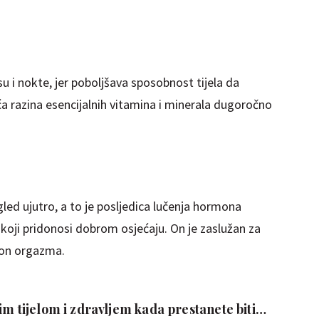
u i nokte, jer poboljšava sposobnost tijela da
eća razina esencijalnih vitamina i minerala dugoročno
zgled ujutro, a to je posljedica lučenja hormona
koji pridonosi dobrom osjećaju. On je zaslužan za
kon orgazma.
im tijelom i zdravljem kada prestanete biti