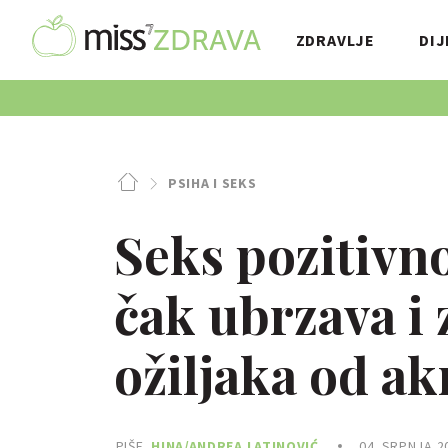
ZDRAVLJE
DIJ
PSIHA I SEKS
Seks pozitivno
čak ubrzava i 
ožiljaka od ak
PIŠE
HINA/ANDREA LATINOVIĆ
04. SRPNJA 2