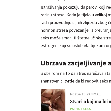
Istraživanja pokazuju da parovi koji 
razinu stresa. Kada je tijelo u velikoj
rad i proizvodnju uljnih žlijezda zbog 
hormon stresa povezan je i s preuran
seks može smanjiti štetne učinke stres
estrogen, koji se oslobađa tijekom o
Ubrzava zacjeljivanje 
S obzirom na to da stres narušava stan
znanstvenici tvrde da bi redovit seks m
MOŽDA TE ZANIMA...
Stvari o kojima bri
PSIHA I SEKS