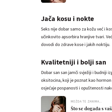
Jača kosu i nokte
Seks nije dobar samo za kožu već i kos
učinkovito apsorbira hranjive tvari. V
dovodi do zdrave kose i jakih noktiju.
Kvalitetniji i bolji san
Dobar san san jamči svježiji i budniji i
oksitocina, koji je poznat kao hormon 
osjećaje pospanosti i opuštenosti na
MOŽDA TE ZANIMA...
Što se događa s vaš