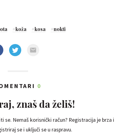
pota
#
koža
#
kosa
#
nokti
OMENTARI
0
aj, znaš da želiš!
ti se. Nemaš korisnički račun? Registracija je brza i
striraj se i uključi se u raspravu.