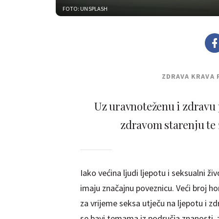
FOTO: UNSPLASH
ZDRAVA KRAVA 
Uz uravnoteženu i zdravu 
zdravom starenju te z
Iako većina ljudi ljepotu i seksualni ž
imaju značajnu poveznicu. Veći broj h
za vrijeme seksa utječu na ljepotu i z
se bavi temama iz područja znanosti, zd