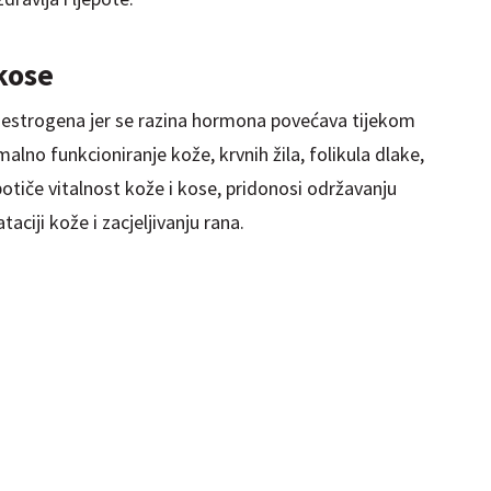
 kose
u estrogena jer se razina hormona povećava tijekom
lno funkcioniranje kože, krvnih žila, folikula dlake,
 potiče vitalnost kože i kose, pridonosi održavanju
aciji kože i zacjeljivanju rana.