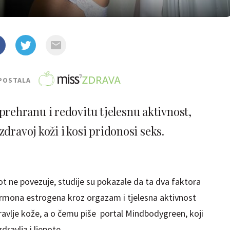
POSTALA
prehranu i redovitu tjelesnu aktivnost,
dravoj koži i kosi pridonosi seks.
ivot ne povezuje, studije su pokazale da ta dva faktora
ormona estrogena kroz orgazam i tjelesna aktivnost
dravlje kože, a o čemu piše portal Mindbodygreen, koji
ravlja i ljepote.