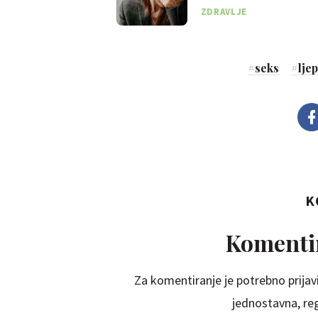
seksualno aktivni?
ZDRAVLJE
#
seks
#
lje
K
Komentir
Za komentiranje je potrebno prijavi
jednostavna, regi