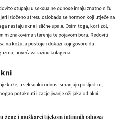
redovito stupaju u seksualne odnose imaju znatno nižu
 mjeri izloženo stresu oslobađa se hormon koji utječe na
čega nastaju akne i slične upale. Osim toga, kortizol,
jenim znakovima starenja te pojavom bora. Redoviti
a na kožu, a postoje i dokazi koji govore da
rgazma, povećava razinu kolagena.
akni
je kože, a seksualni odnosi smanjuju posljedice,
ogao potaknuti i zacjeljivanje ožiljaka od akni.
nu žene i muškarci tijekom intimnih odnosa