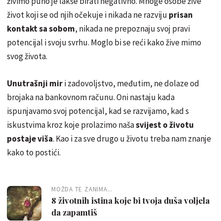
živimo puno je lakše birati negativno. Mnoge osobe žive
život koji se od njih očekuje i nikada ne razviju
prisan
kontakt sa sobom
, nikada ne prepoznaju svoj pravi
potencijal i svoju svrhu. Moglo bi se reći kako žive mimo
svog života.
Unutrašnji mir
i zadovoljstvo, međutim, ne dolaze od
brojaka na bankovnom računu. Oni nastaju kada
ispunjavamo svoj potencijal, kad se razvijamo, kad s
iskustvima kroz koje prolazimo naša
svijest o životu
postaje viša
. Kao i za sve drugo u životu treba nam znanje
kako to postići.
MOŽDA TE ZANIMA...
8 životnih istina koje bi tvoja duša voljela
da zapamtiš