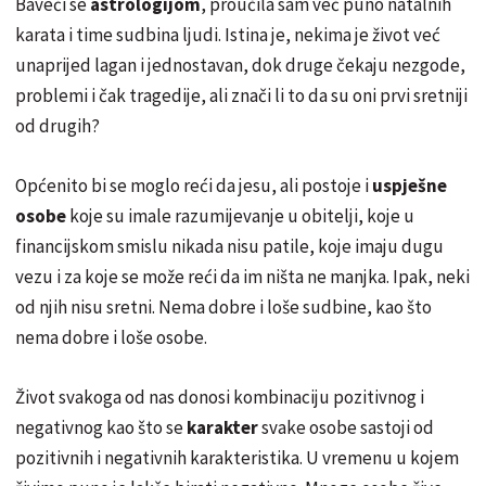
Baveći se
astrologijom
, proučila sam već puno natalnih
karata i time sudbina ljudi. Istina je, nekima je život već
unaprijed lagan i jednostavan, dok druge čekaju nezgode,
problemi i čak tragedije, ali znači li to da su oni prvi sretniji
od drugih?
Općenito bi se moglo reći da jesu, ali postoje i
uspješne
osobe
koje su imale razumijevanje u obitelji, koje u
financijskom smislu nikada nisu patile, koje imaju dugu
vezu i za koje se može reći da im ništa ne manjka. Ipak, neki
od njih nisu sretni. Nema dobre i loše sudbine, kao što
nema dobre i loše osobe.
Život svakoga od nas donosi kombinaciju pozitivnog i
negativnog kao što se
karakter
svake osobe sastoji od
pozitivnih i negativnih karakteristika. U vremenu u kojem