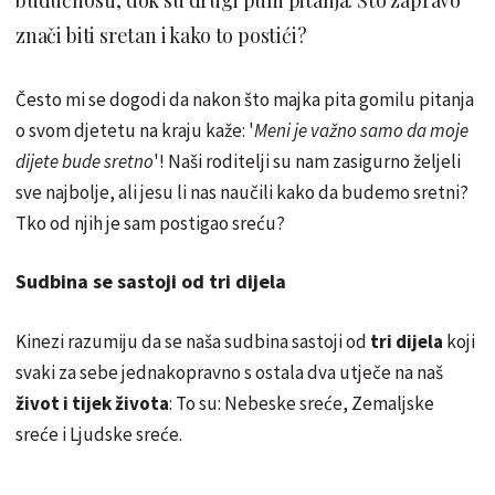
znači biti sretan i kako to postići?
Često mi se dogodi da nakon što majka pita gomilu pitanja
o svom djetetu na kraju kaže: '
Meni je važno samo da moje
dijete bude sretno
'! Naši roditelji su nam zasigurno željeli
sve najbolje, ali jesu li nas naučili kako da budemo sretni?
Tko od njih je sam postigao sreću?
Sudbina se sastoji od tri dijela
Kinezi razumiju da se naša sudbina sastoji od
tri dijela
koji
svaki za sebe jednakopravno s ostala dva utječe na naš
život i tijek života
: To su: Nebeske sreće, Zemaljske
sreće i Ljudske sreće.