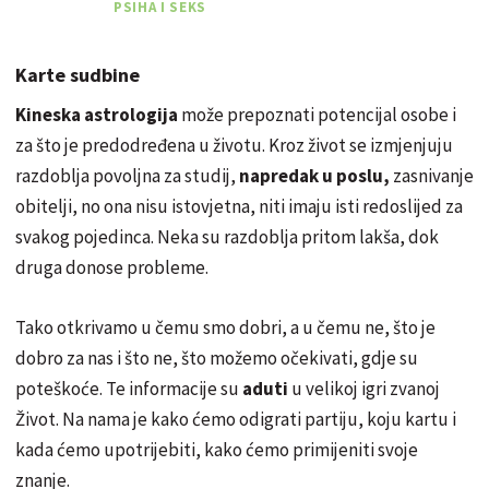
PSIHA I SEKS
Karte sudbine
Kineska astrologija
može prepoznati potencijal osobe i
za što je predodređena u životu. Kroz život se izmjenjuju
razdoblja povoljna za studij,
napredak u poslu,
zasnivanje
obitelji, no ona nisu istovjetna, niti imaju isti redoslijed za
svakog pojedinca. Neka su razdoblja pritom lakša, dok
druga donose probleme.
Tako otkrivamo u čemu smo dobri, a u čemu ne, što je
dobro za nas i što ne, što možemo očekivati, gdje su
poteškoće. Te informacije su
aduti
u velikoj igri zvanoj
Život. Na nama je kako ćemo odigrati partiju, koju kartu i
kada ćemo upotrijebiti, kako ćemo primijeniti svoje
znanje.