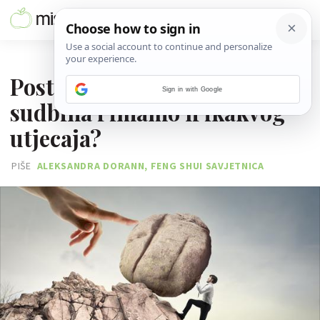
08. KOLOVOZA 2019.
Postoji li dobra i loša
Sign in with Google
sudbina i imamo li ikakvog
utjecaja?
PIŠE
ALEKSANDRA DORANN, FENG SHUI SAVJETNICA