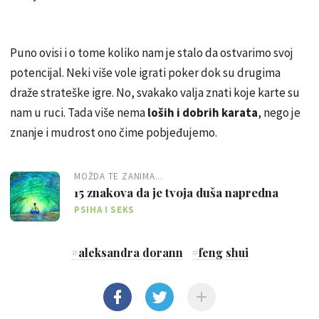
Puno ovisi i o tome koliko nam je stalo da ostvarimo svoj
potencijal. Neki više vole igrati poker dok su drugima
draže strateške igre. No, svakako valja znati koje karte su
nam u ruci. Tada više nema
loših i dobrih karata
, nego je
znanje i mudrost ono čime pobjeđujemo.
MOŽDA TE ZANIMA...
15 znakova da je tvoja duša napredna
PSIHA I SEKS
#
aleksandra dorann
#
feng shui