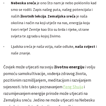
Nebeska sreća
je ono što nam je nebo poklonilo kad
smo se rodili. Zapis našeg puta, našeg potencijala i
naših
životnih lekcija
.
Zemaljska sreća
je naša
okolina i način na koji utječe na nas, energija koju
tvori reljef Zemlje kao što su brda i rijeke, strane
svijeta te zgrada u kojoj živimo.
Ljudska sreća je naša volja, naše odluke,
naša svijest
i
naše znanje.
Čovjek može utjecati na svoju
životnu energiju
i volju
pomoću samokultivacije, vođenja zdravog života,
pozitivnim razmišljanjem, meditacijom i razvijanjem
svjesnosti. Isto tako s poznavanjem
Feng Shuija
i
razumijevanjem energije prirode može utjecati na
Zemaljsku sreću. Jedino ne može utjecati na Nebesku