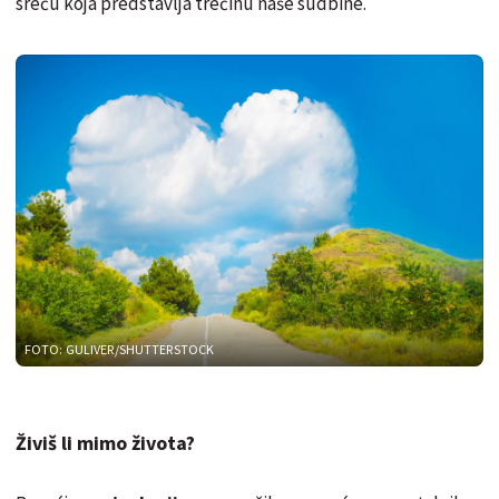
sreću koja predstavlja trećinu naše sudbine.
FOTO: GULIVER/SHUTTERSTOCK
Živiš li mimo života?