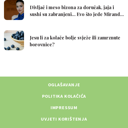
OGLAŠAVANJE
POLITIKA KOLAČIĆA
IMPRESSUM
UVJETI KORIŠTENJA