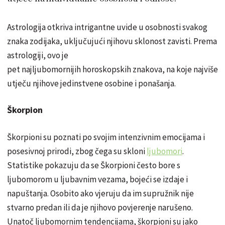
Astrologija otkriva intrigantne uvide u osobnosti svakog
znaka zodijaka, uključujući njihovu sklonost zavisti. Prema
astrologiji, ovo je
pet najljubomornijih horoskopskih znakova, na koje najviše
utječu njihove jedinstvene osobine i ponašanja.
Škorpion
Škorpioni su poznati po svojim intenzivnim emocijama i
posesivnoj prirodi, zbog čega su skloni
ljubomori
.
Statistike pokazuju da se Škorpioni često bore s
ljubomorom u ljubavnim vezama, bojeći se izdaje i
napuštanja. Osobito ako vjeruju da im supružnik nije
stvarno predan ili da je njihovo povjerenje narušeno.
Unatoč ljubomornim tendencijama, škorpioni su jako