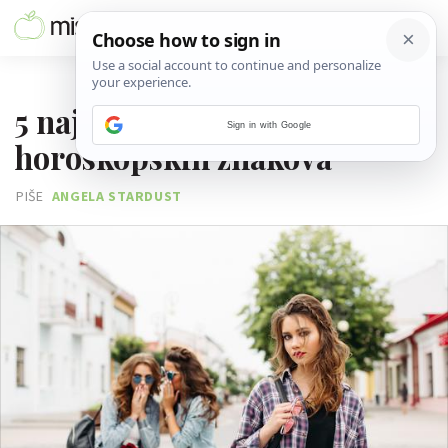
19. SRPNJA 2025.
5 najljubomornijih
Sign in with Google
horoskopskih znakova
PIŠE
ANGELA STARDUST