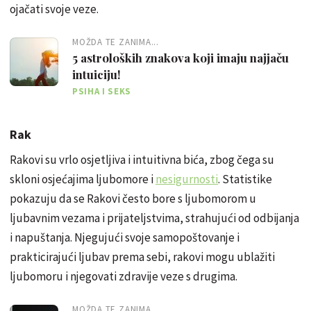
ojačati svoje veze.
MOŽDA TE ZANIMA...
5 astroloških znakova koji imaju najjaču
intuiciju!
PSIHA I SEKS
Rak
Rakovi su vrlo osjetljiva i intuitivna bića, zbog čega su
skloni osjećajima ljubomore i
nesigurnosti
. Statistike
pokazuju da se Rakovi često bore s ljubomorom u
ljubavnim vezama i prijateljstvima, strahujući od odbijanja
i napuštanja. Njegujući svoje samopoštovanje i
prakticirajući ljubav prema sebi, rakovi mogu ublažiti
ljubomoru i njegovati zdravije veze s drugima.
MOŽDA TE ZANIMA...