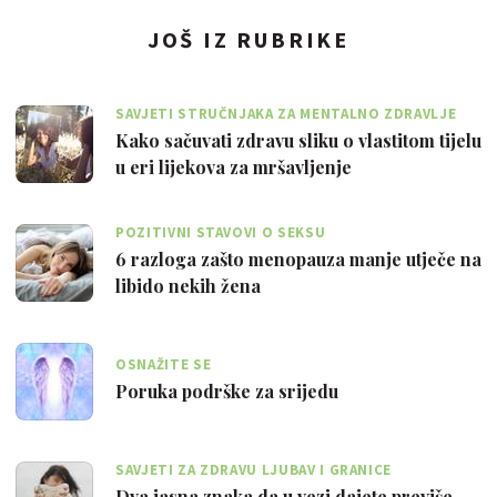
JOŠ IZ RUBRIKE
SAVJETI STRUČNJAKA ZA MENTALNO ZDRAVLJE
Kako sačuvati zdravu sliku o vlastitom tijelu
u eri lijekova za mršavljenje
POZITIVNI STAVOVI O SEKSU
6 razloga zašto menopauza manje utječe na
libido nekih žena
OSNAŽITE SE
Poruka podrške za srijedu
SAVJETI ZA ZDRAVU LJUBAV I GRANICE
Dva jasna znaka da u vezi dajete previše -