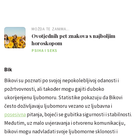
MOŽDA TE ZANIMA...
Ovotjednih pet znakova s najboljim
horoskopom
PSIHA I SEKS
Bik
Bikovi su poznati po svojoj nepokolebljivoj odanosti i
požrtvovnosti, ali također mogu gajiti duboko
ukorijenjenu ljubomoru. Statistike pokazuju da Bikovi
često doživljavaju ljubomoru vezano uz ljubavna i
posesivna
pitanja, bojeći se gubitka sigurnosti i stabilnosti.
Međutim, uz malo uvjeravanja i otvorenu komunikaciju,
bikovi mogu nadvladati svoje ljubomorne sklonosti i