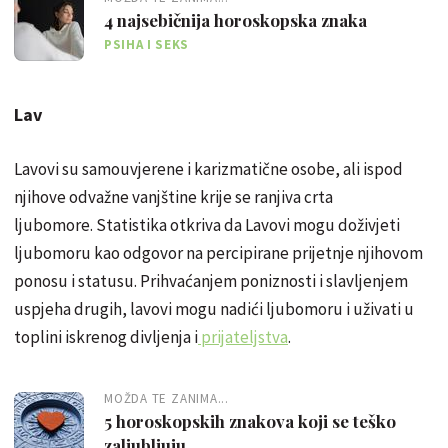
4 najsebičnija horoskopska znaka
PSIHA I SEKS
Lav
Lavovi su samouvjerene i karizmatične osobe, ali ispod
njihove odvažne vanjštine krije se ranjiva crta
ljubomore. Statistika otkriva da Lavovi mogu doživjeti
ljubomoru kao odgovor na percipirane prijetnje njihovom
ponosu i statusu. Prihvaćanjem poniznosti i slavljenjem
uspjeha drugih, lavovi mogu nadići ljubomoru i uživati ​​u
toplini iskrenog divljenja i
prijateljstva
.
MOŽDA TE ZANIMA...
5 horoskopskih znakova koji se teško
zaljubljuju