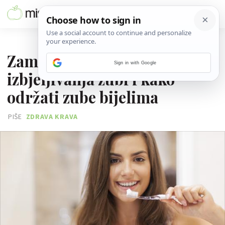
18. SIJEČNJA 2017.
Zamke samostalnog
Sign in with Google
izbjeljivanja zubi i kako
održati zube bijelima
PIŠE
ZDRAVA KRAVA