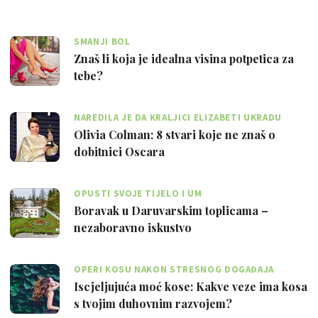
SMANJI BOL
Znaš li koja je idealna visina potpetica za
tebe?
NAREDILA JE DA KRALJICI ELIZABETI UKRADU
TOALETNI PAPIR
Olivia Colman: 8 stvari koje ne znaš o
dobitnici Oscara
OPUSTI SVOJE TIJELO I UM
Boravak u Daruvarskim toplicama –
nezaboravno iskustvo
OPERI KOSU NAKON STRESNOG DOGAĐAJA
Iscjeljujuća moć kose: Kakve veze ima kosa
s tvojim duhovnim razvojem?